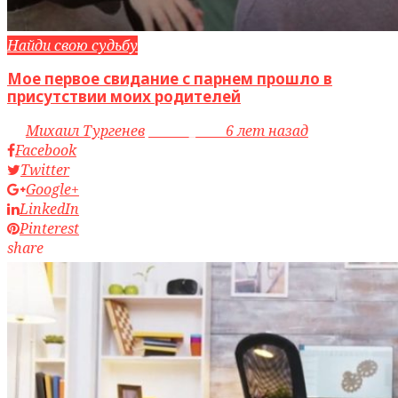
Найди свою судьбу
Мое первое свидание с парнем прошло в
присутствии моих родителей
by
Михаил Тургенев
access_time
6 лет назад
Facebook
Twitter
Google+
LinkedIn
Pinterest
share