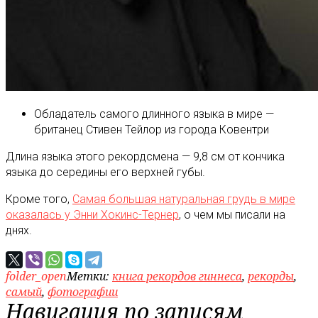
Обладатель самого длинного языка в мире —
британец Стивен Тейлор из города Ковентри
Длина языка этого рекордсмена — 9,8 см от кончика
языка до середины его верхней губы.
Кроме того,
Самая большая натуральная грудь в мире
оказалась у Энни Хокинс-Тернер
, о чем мы писали на
днях.
folder_open
Метки:
книга рекордов гиннеса
,
рекорды
,
самый
,
фотографии
Навигация по записям