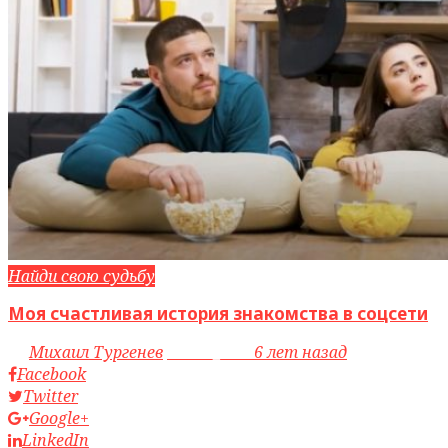
Найди свою судьбу
Моя счастливая история знакомства в соцсети
by
Михаил Тургенев
access_time
6 лет назад
Facebook
Twitter
Google+
LinkedIn