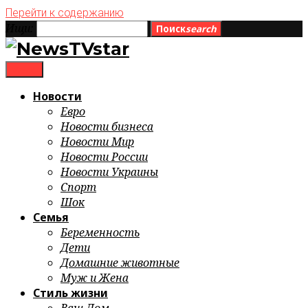
Перейти к содержанию
Ищи:
Поиск
search
menu
Новости
Евро
Новости бизнеса
Новости Мир
Новости России
Новости Украины
Спорт
Шок
Семья
Беременность
Дети
Домашние животные
Муж и Жена
Стиль жизни