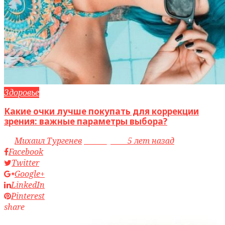
Здоровье
Какие очки лучше покупать для коррекции
зрения: важные параметры выбора?
by
Михаил Тургенев
access_time
5 лет назад
Facebook
Twitter
Google+
LinkedIn
Pinterest
share