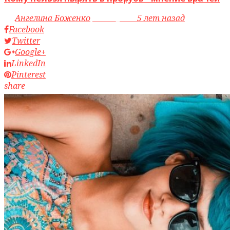
by
Ангелина Боженко
access_time
5 лет назад
Facebook
Twitter
Google+
LinkedIn
Pinterest
share