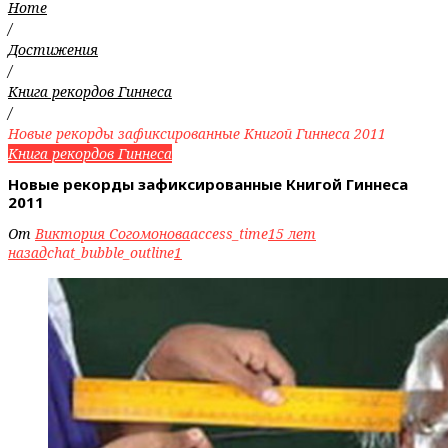
Home
/
Достижения
/
Книга рекордов Гиннеса
/
Новые рекорды зафиксированные Книгой Гиннеса 2011
Книга рекордов Гиннеса
Новые рекорды зафиксированные Книгой Гиннеса
2011
От
Виктория Согомонова
access_time
15 лет
назад
chat_bubble_outline
1