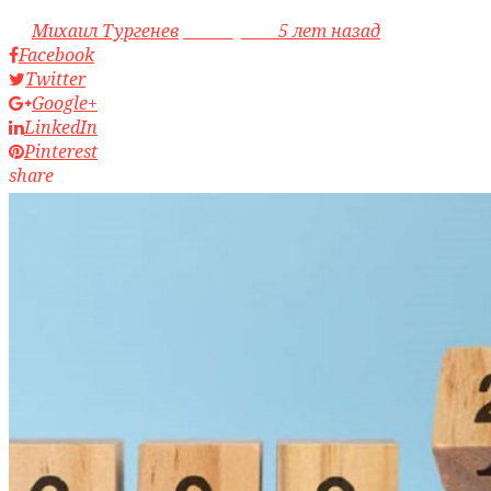
by
Михаил Тургенев
access_time
5 лет назад
Facebook
Twitter
Google+
LinkedIn
Pinterest
share