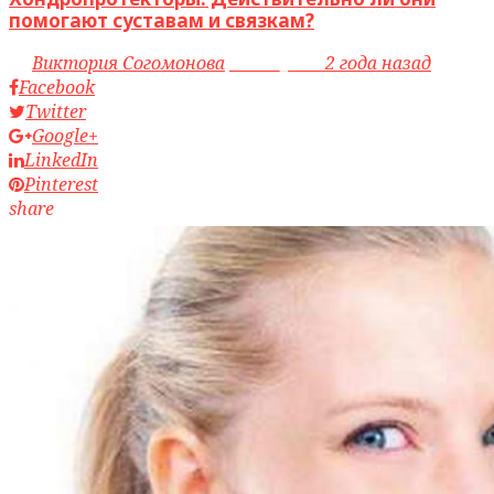
помогают суставам и связкам?
by
Виктория Согомонова
access_time
2 года назад
Facebook
Twitter
Google+
LinkedIn
Pinterest
share