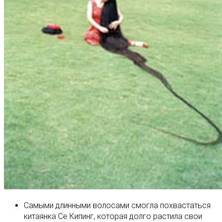
Самыми длинными волосами смогла похвастаться
китаянка Се Кипинг, которая долго растила свои