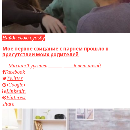
Найди свою судьбу
Мое первое свидание с парнем прошло в
присутствии моих родителей
by
Михаил Тургенев
access_time
6 лет назад
Facebook
Twitter
Google+
LinkedIn
Pinterest
share