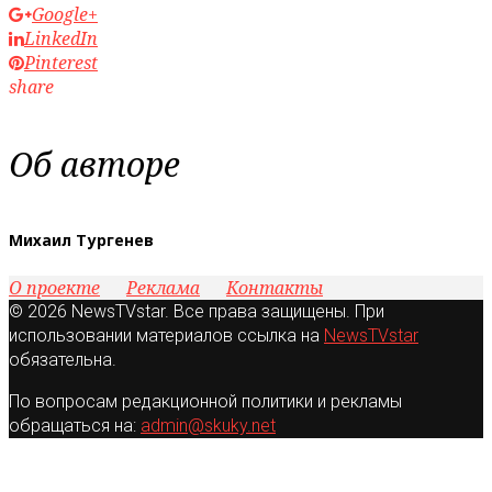
Google+
LinkedIn
Pinterest
share
Об авторе
Михаил Тургенев
О проекте
Реклама
Контакты
© 2026 NewsTVstar. Все права защищены. При
использовании материалов ссылка на
NewsTVstar
обязательна.
По вопросам редакционной политики и рекламы
обращаться на:
admin@skuky.net