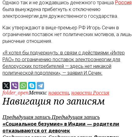
Однако так и не дождавшись денежного транша
Россия
была вынуждена прибегнуть к отключению
электроэнергии для дружественного государства.
Как утверждают в вице-премьер РФ Игорь Сечин в
ограничении поставок нет политических мотивов, а лишь
рыночные отношения.
«Я хотел бы подчеркнуть: в связи с действиями «Интер
РАО» по ограничению поставок электроэнергии для
белорусских потребителей — здесь нет никакой
политической подоплеки», — заявил И.Сечин.
folder_open
Метки:
новости
,
новости Россия
Навигация по записям
Предыдущая запись
Предыдущая запись
«Социальное безумие» в Индии — родители
отказываются от девочек