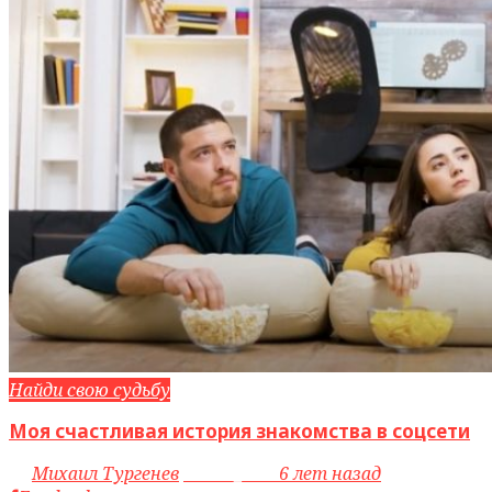
Найди свою судьбу
Моя счастливая история знакомства в соцсети
by
Михаил Тургенев
access_time
6 лет назад