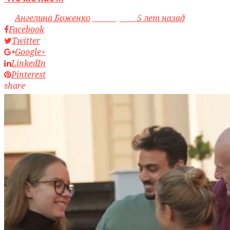
by
Ангелина Боженко
access_time
5 лет назад
Facebook
Twitter
Google+
LinkedIn
Pinterest
share