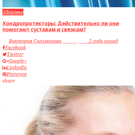
Здоровье
Хондропротекторы: Действительно ли они
помогают суставам и связкам?
by
Виктория Согомонова
access_time
2 года назад
Facebook
Twitter
Google+
LinkedIn
Pinterest
share