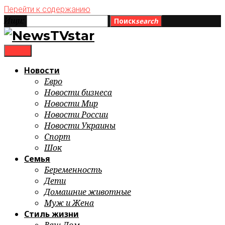
Перейти к содержанию
Ищи:
Поиск
search
menu
Новости
Евро
Новости бизнеса
Новости Мир
Новости России
Новости Украины
Спорт
Шок
Семья
Беременность
Дети
Домашние животные
Муж и Жена
Стиль жизни