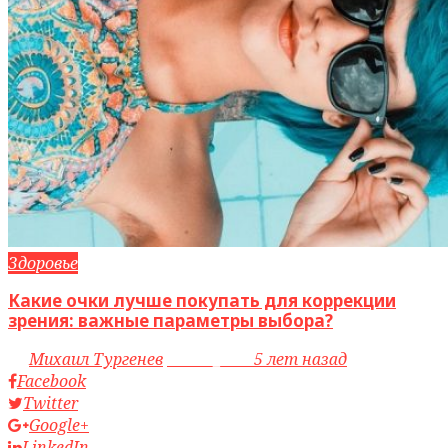
Здоровье
Какие очки лучше покупать для коррекции
зрения: важные параметры выбора?
by
Михаил Тургенев
access_time
5 лет назад
Facebook
Twitter
Google+
LinkedIn