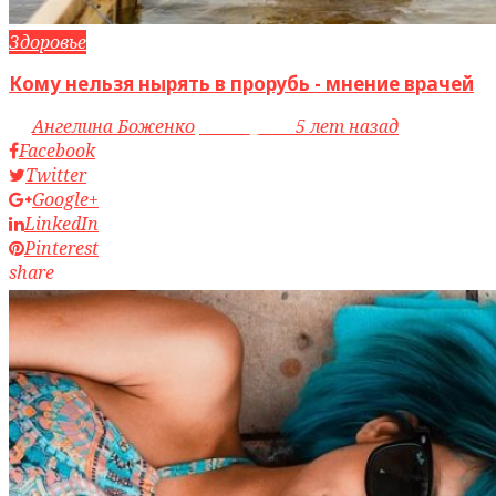
Здоровье
Кому нельзя нырять в прорубь - мнение врачей
by
Ангелина Боженко
access_time
5 лет назад
Facebook
Twitter
Google+
LinkedIn
Pinterest
share