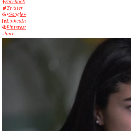
Facebook
Twitter
Google+
LinkedIn
Pinterest
share