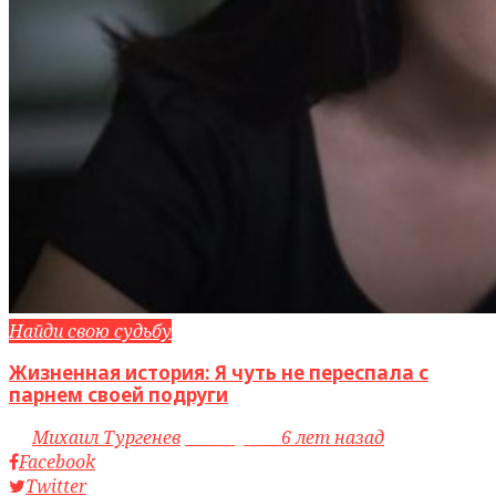
Найди свою судьбу
Жизненная история: Я чуть не переспала с
парнем своей подруги
by
Михаил Тургенев
access_time
6 лет назад
Facebook
Twitter