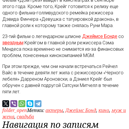
Фильм «Дом грез» выйдет в кинотеатрах в сентябре
этого года. Кроме того, Крейг готовится к релизу еще
одного фильма-голливудского ремейка режиссера
Дэвида Финчера «Девушка с татуировкой дракона», в
главной роли к которому также снялась Руни Мара.
23-тий фильм о легендарном шпионе
Джеймсе Бонде
со
звездным
Крейгом в главной роли режиссера Сэма
Мендеса пока временно не снимается из-за финансовых
проблем, понесенных кинокомпанией MGM.
При этом прежде, чем они начали встречаться Рейчел
Вайс в течение девяти лет жила с режиссером «Черного
лебеля» Дарреном Ароновски, а Дэниел Крейг был
обручен с давней подругой Сатсуки Митчелл в течение
пяти лет.
folder_open
Метки:
актеры
,
Джеймс Бонд
,
кино
,
муж и
жена
,
свадьба
Навигация по записям