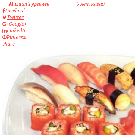
by
Михаил Тургенев
access_time
5 лет назад
Facebook
Twitter
Google+
LinkedIn
Pinterest
share