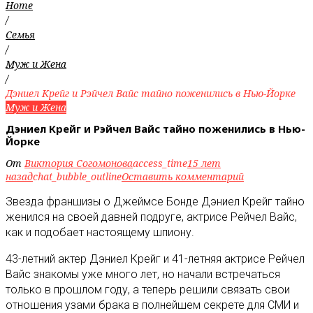
Home
/
Семья
/
Муж и Жена
/
Дэниел Крейг и Рэйчел Вайс тайно поженились в Нью-Йорке
Муж и Жена
Дэниел Крейг и Рэйчел Вайс тайно поженились в Нью-
Йорке
От
Виктория Согомонова
access_time
15 лет
назад
chat_bubble_outline
Оставить комментарий
Звезда франшизы о Джеймсе Бонде Дэниел Крейг тайно
женился на своей давней подруге, актрисе Рейчел Вайс,
как и подобает настоящему шпиону
.
43-летний актер Дэниел Крейг и 41-летняя актрисе Рейчел
Вайс знакомы уже много лет, но начали встречаться
только в прошлом году, а теперь решили связать свои
отношения узами брака в полнейшем секрете для СМИ и