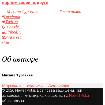
парнем своей подруги
by
Михаил Тургенев
access_time
6 лет назад
Facebook
Twitter
Google+
LinkedIn
Pinterest
share
Об авторе
Михаил Тургенев
О проекте
Реклама
Контакты
© 2026 NewsTVstar. Все права защищены. При
использовании материалов ссылка на
NewsTVstar
обязательна.