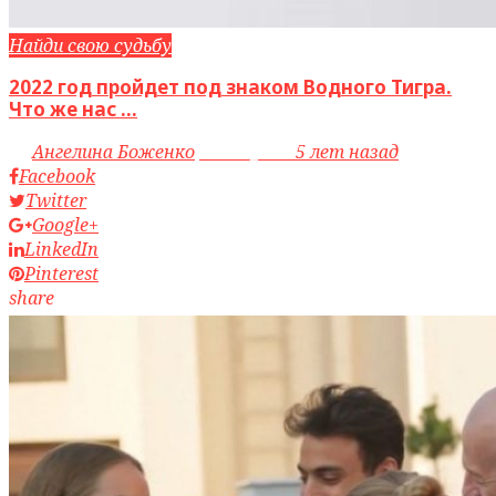
Найди свою судьбу
2022 год пройдет под знаком Водного Тигра.
Что же нас ...
by
Ангелина Боженко
access_time
5 лет назад
Facebook
Twitter
Google+
LinkedIn
Pinterest
share