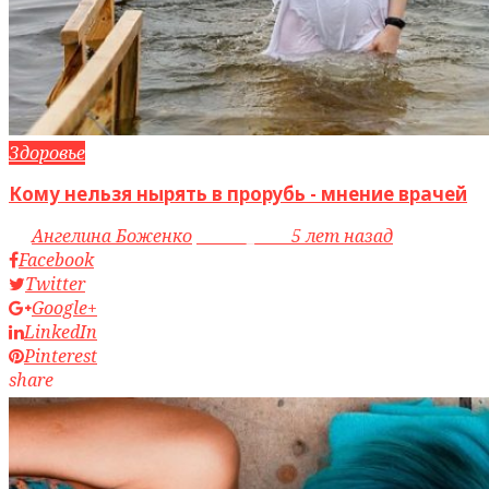
Здоровье
Кому нельзя нырять в прорубь - мнение врачей
by
Ангелина Боженко
access_time
5 лет назад
Facebook
Twitter
Google+
LinkedIn
Pinterest
share