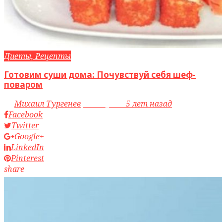
Диеты, Рецепты
Готовим суши дома: Почувствуй себя шеф-
поваром
by
Михаил Тургенев
access_time
5 лет назад
Facebook
Twitter
Google+
LinkedIn
Pinterest
share