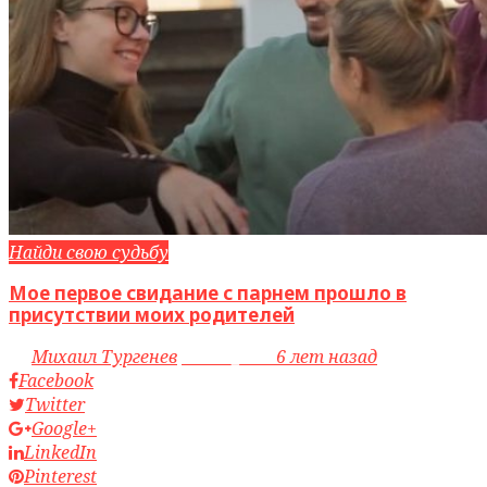
Найди свою судьбу
Мое первое свидание с парнем прошло в
присутствии моих родителей
by
Михаил Тургенев
access_time
6 лет назад
Facebook
Twitter
Google+
LinkedIn
Pinterest