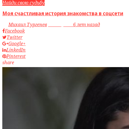
Найди свою судьбу
Моя счастливая история знакомства в соцсети
by
Михаил Тургенев
access_time
6 лет назад
Facebook
Twitter
Google+
LinkedIn
Pinterest
share