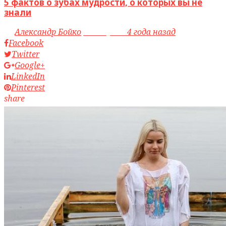
5 фактов о зубах мудрости, о которых вы не
знали
by
Александр Бойко
access_time
4 года назад
Facebook
Twitter
Google+
LinkedIn
Pinterest
share