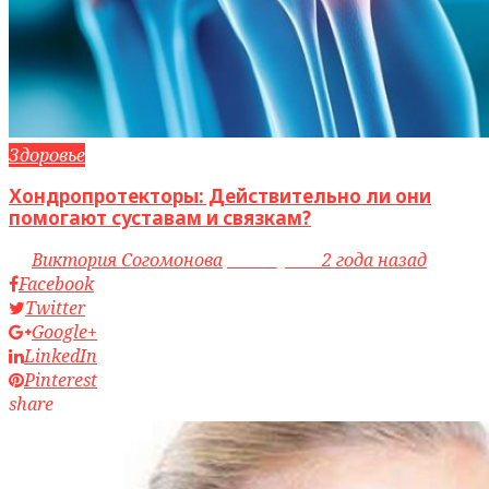
Здоровье
Хондропротекторы: Действительно ли они
помогают суставам и связкам?
by
Виктория Согомонова
access_time
2 года назад
Facebook
Twitter
Google+
LinkedIn
Pinterest
share