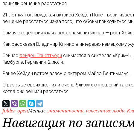
приняли решение расстаться.
21-летняя голливудская актриса Хейден Панеттьери, извест
решение расстаться из-за того, что обоим приходиться мно
Самая эксцентричная из всех знаменитых пар — рост Хейден
Как рассказал Владимир Кличко в интервью немецкому журн
Сейчас
Хейден Панеттьери
снимается в сиквелле «Крик-4»,
Гамбурге, Германия, 2 июля.
Ранее Хейден встречалась с актером Майло Вентимилья.
О разрыве своих долгих и очень близких отношений также
когда они решили расстаться.
folder_open
Метки:
знаменитости
,
известные люди
,
Кл
Навигация по запися