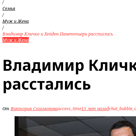
/
Семья
/
Муж и Жена
/
Владимир Кличко и Хейден Панеттьери расстались
Муж и Жена
Владимир Кличк
расстались
От
Виктория Согомонова
access_time
15 лет назад
chat_bubble_o