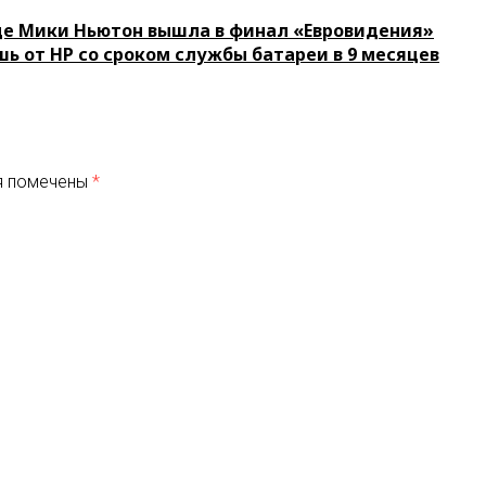
це Мики Ньютон вышла в финал «Евровидения»
шь от HP со сроком службы батареи в 9 месяцев
я помечены
*