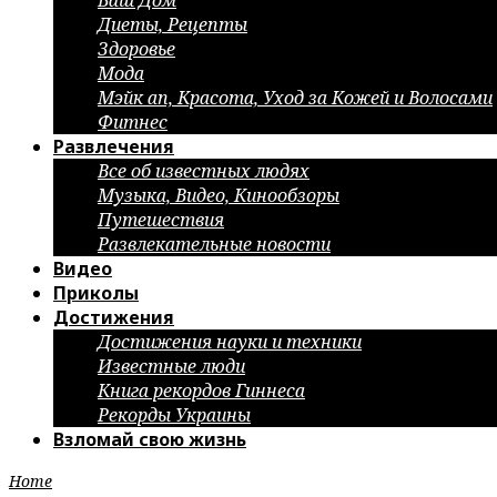
Ваш Дом
Диеты, Рецепты
Здоровье
Мода
Мэйк ап, Красота, Уход за Кожей и Волосами
Фитнес
Развлечения
Все об известных людях
Музыка, Видео, Кинообзоры
Путешествия
Развлекательные новости
Видео
Приколы
Достижения
Достижения науки и техники
Известные люди
Книга рекордов Гиннеса
Рекорды Украины
Взломай свою жизнь
Home