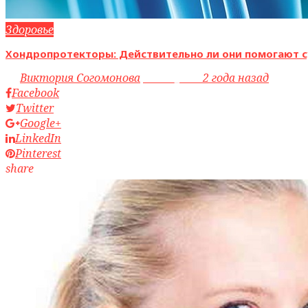
Здоровье
Хондропротекторы: Действительно ли они помогают с
by
Виктория Согомонова
access_time
2 года назад
Facebook
Twitter
Google+
LinkedIn
Pinterest
share