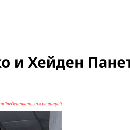
о и Хейден Пане
utline
Оставить комментарий