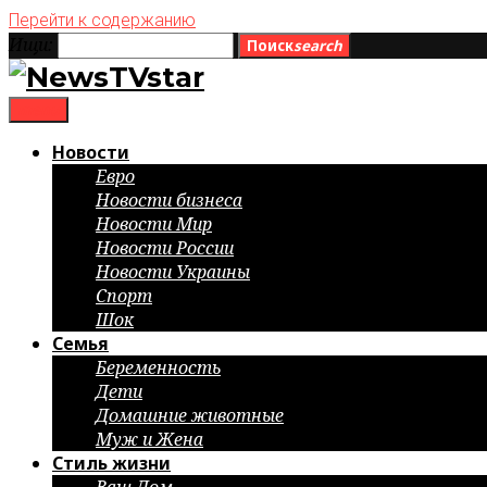
Перейти к содержанию
Ищи:
Поиск
search
menu
Новости
Евро
Новости бизнеса
Новости Мир
Новости России
Новости Украины
Спорт
Шок
Семья
Беременность
Дети
Домашние животные
Муж и Жена
Стиль жизни