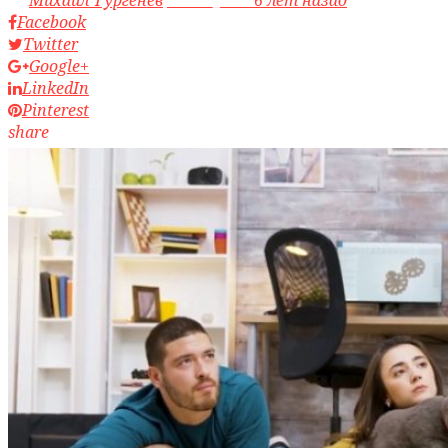
Facebook
Twitter
Google+
LinkedIn
Pinterest
share