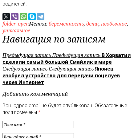
родителей.
folder_open
Метки:
беременность
,
дети
,
необычное
,
уникальное
Навигация по записям
Предыдущая запись
Предыдущая запись
В Хорватии
сделали самый большой Смайлик в мире
Следующая запись
Следующая запись
Японец
изобрел устройство для передачи поцелуев
через Интернет
Добавить комментарий
Ваш адрес email не будет опубликован.
Обязательные
поля помечены
*