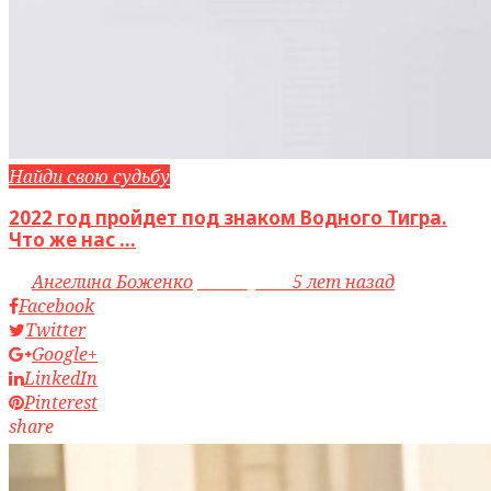
Найди свою судьбу
2022 год пройдет под знаком Водного Тигра.
Что же нас ...
by
Ангелина Боженко
access_time
5 лет назад
Facebook
Twitter
Google+
LinkedIn
Pinterest
share