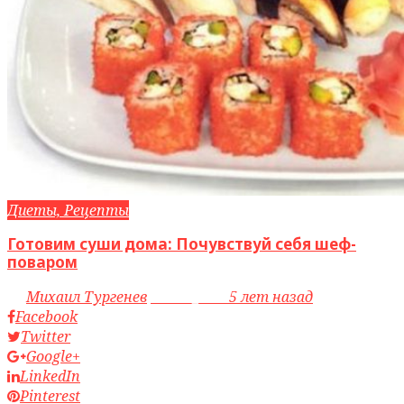
Диеты, Рецепты
Готовим суши дома: Почувствуй себя шеф-
поваром
by
Михаил Тургенев
access_time
5 лет назад
Facebook
Twitter
Google+
LinkedIn
Pinterest