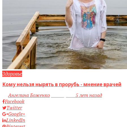
Здоровье
Кому нельзя нырять в прорубь - мнение врачей
by
Ангелина Боженко
access_time
5 лет назад
Facebook
Twitter
Google+
LinkedIn
Pinterest