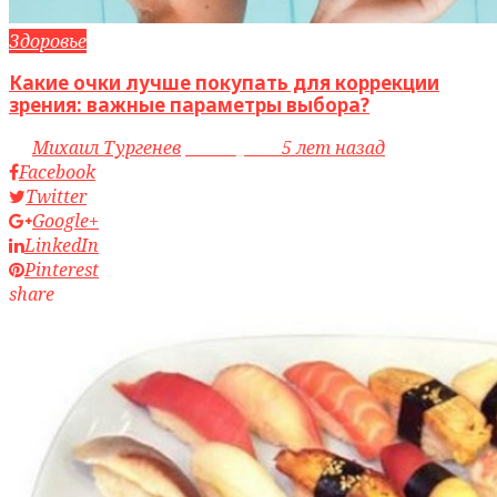
Здоровье
Какие очки лучше покупать для коррекции
зрения: важные параметры выбора?
by
Михаил Тургенев
access_time
5 лет назад
Facebook
Twitter
Google+
LinkedIn
Pinterest
share