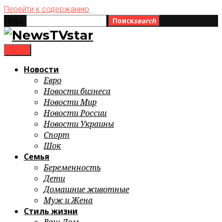
Перейти к содержанию
Ищи:
Поиск
search
menu
Новости
Евро
Новости бизнеса
Новости Мир
Новости России
Новости Украины
Спорт
Шок
Семья
Беременность
Дети
Домашние животные
Муж и Жена
Стиль жизни