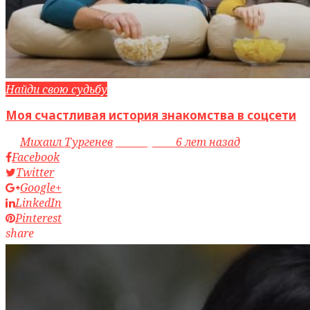
Найди свою судьбу
Моя счастливая история знакомства в соцсети
by
Михаил Тургенев
access_time
6 лет назад
Facebook
Twitter
Google+
LinkedIn
Pinterest
share