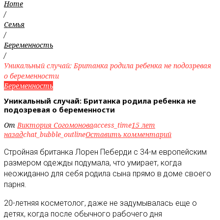
Home
/
Семья
/
Беременность
/
Уникальный случай: Британка родила ребенка не подозревая
о беременности
Беременность
Уникальный случай: Британка родила ребенка не
подозревая о беременности
От
Виктория Согомонова
access_time
15 лет
назад
chat_bubble_outline
Оставить комментарий
Стройная британка Лорен Пеберди с 34-м европейским
размером одежды подумала, что умирает, когда
неожиданно для себя родила сына прямо в доме своего
парня
.
20-летняя косметолог, даже не задумывалась еще о
детях, когда после обычного рабочего дня