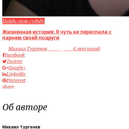
Найди свою судьбу
Жизненная история: Я чуть не переспала с
парнем своей подруги
by
Михаил Тургенев
access_time
6 лет назад
Facebook
Twitter
Google+
LinkedIn
Pinterest
share
Об авторе
Михаил Тургенев