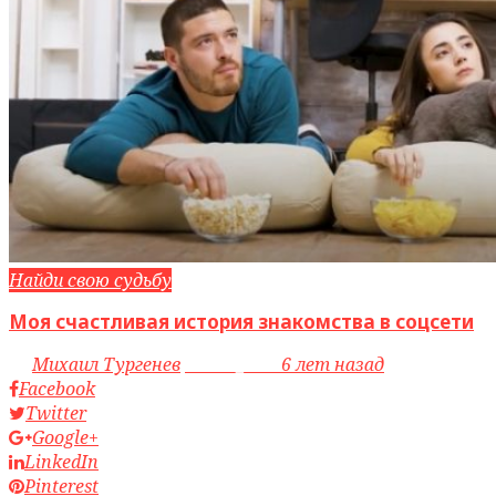
Найди свою судьбу
Моя счастливая история знакомства в соцсети
by
Михаил Тургенев
access_time
6 лет назад
Facebook
Twitter
Google+
LinkedIn
Pinterest