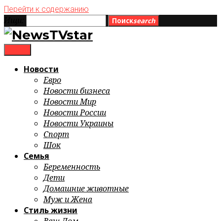
Перейти к содержанию
Ищи:
Поиск
search
menu
Новости
Евро
Новости бизнеса
Новости Мир
Новости России
Новости Украины
Спорт
Шок
Семья
Беременность
Дети
Домашние животные
Муж и Жена
Стиль жизни