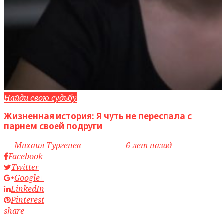
Найди свою судьбу
Жизненная история: Я чуть не переспала с
парнем своей подруги
by
Михаил Тургенев
access_time
6 лет назад
Facebook
Twitter
Google+
LinkedIn
Pinterest
share