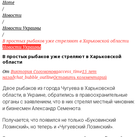
Home
/
Новости
/
Новости Украины
/
В простых рыбаков уже стреляют в Харьковской области
Новости Украины
В простых рыбаков уже стреляют в Харьковской
области
От
Виктория Согомонова
access_time
15 лет
назад
chat_bubble_outline
Оставить комментарий
Двое рыбаков из города Чугуева в Харьковской
области, в Украине, обратились в правоохранительные
органы с заявлением, что в них стрелял местный чиновник
и бизнесмен Александр Семенюта
.
Получается, что появился не только «Буковинский
Лозинский», но теперь и «Чугуевский Лозинский».