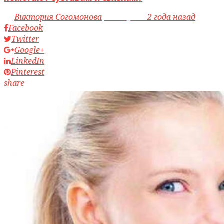
by
Виктория Согомонова
access_time
2 года назад
Facebook
Twitter
Google+
LinkedIn
Pinterest
share