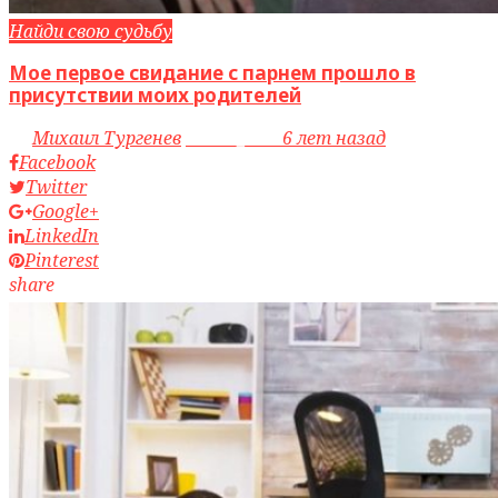
Найди свою судьбу
Мое первое свидание с парнем прошло в
присутствии моих родителей
by
Михаил Тургенев
access_time
6 лет назад
Facebook
Twitter
Google+
LinkedIn
Pinterest
share