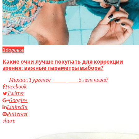
Здоровье
Какие очки лучше покупать для коррекции
зрения: важные параметры выбора?
by
Михаил Тургенев
access_time
5 лет назад
Facebook
Twitter
Google+
LinkedIn
Pinterest
share