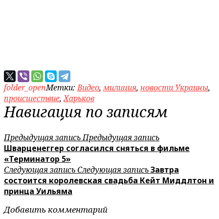
folder_open
Метки:
Видео
,
милиция
,
новости Украины
,
происшествие
,
Харьков
Навигация по записям
Предыдущая запись
Предыдущая запись
Шварценеггер согласился сняться в фильме
«Терминатор 5»
Следующая запись
Следующая запись
Завтра
состоится королевская свадьба Кейт Миддлтон и
принца Уильяма
Добавить комментарий