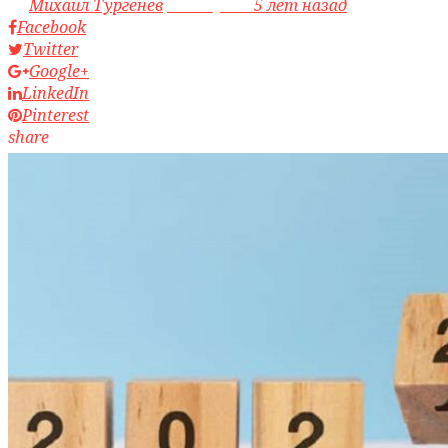
by
Михаил Тургенев
access_time
5 лет назад
Facebook
Twitter
Google+
LinkedIn
Pinterest
share