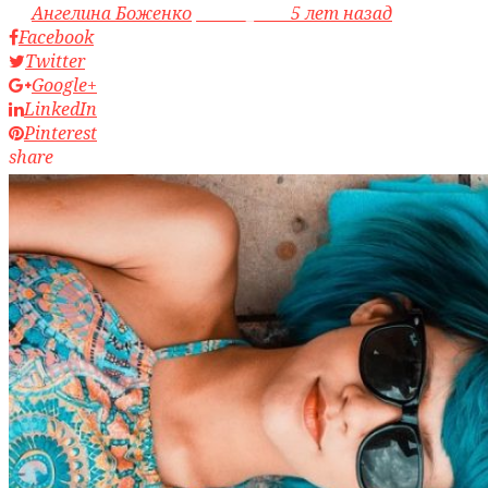
by
Ангелина Боженко
access_time
5 лет назад
Facebook
Twitter
Google+
LinkedIn
Pinterest
share