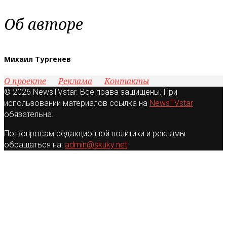
Об авторе
Михаил Тургенев
О проекте
Реклама
Контакты
© 2026 NewsTVstar. Все права защищены. При
использовании материалов ссылка на
NewsTVstar
обязательна.
По вопросам редакционной политики и рекламы
обращаться на:
admin@skuky.net