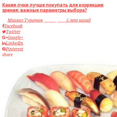
Какие очки лучше покупать для коррекции
зрения: важные параметры выбора?
by
Михаил Тургенев
access_time
5 лет назад
Facebook
Twitter
Google+
LinkedIn
Pinterest
share