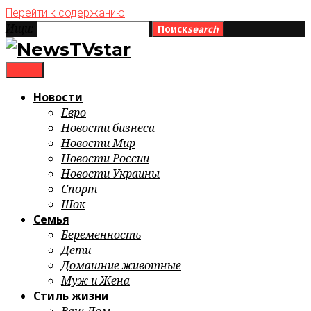
Перейти к содержанию
Ищи:
Поиск
search
menu
Новости
Евро
Новости бизнеса
Новости Мир
Новости России
Новости Украины
Спорт
Шок
Семья
Беременность
Дети
Домашние животные
Муж и Жена
Стиль жизни