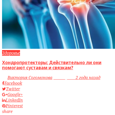
Здоровье
Хондропротекторы: Действительно ли они
помогают суставам и связкам?
by
Виктория Согомонова
access_time
2 года назад
Facebook
Twitter
Google+
LinkedIn
Pinterest
share