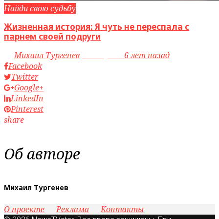
Найди свою судьбу
Жизненная история: Я чуть не переспала с
парнем своей подруги
by
Михаил Тургенев
access_time
6 лет назад
Facebook
Twitter
Google+
LinkedIn
Pinterest
share
Об авторе
Михаил Тургенев
О проекте
Реклама
Контакты