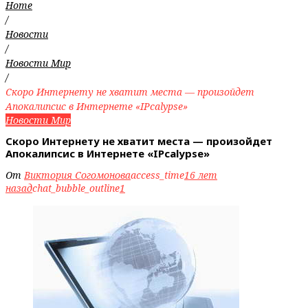
Home
/
Новости
/
Новости Мир
/
Скоро Интернету не хватит места — произойдет
Апокалипсис в Интернете «IPcalypse»
Новости Мир
Скоро Интернету не хватит места — произойдет
Апокалипсис в Интернете «IPcalypse»
От
Виктория Согомонова
access_time
16 лет
назад
chat_bubble_outline
1