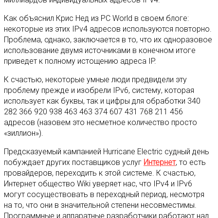
Как объяснил Крис Нед из PC World в своем блоге:
некоторые из этих IPv4 адресов используются повторно.
Проблема, однако, заключается в то, что их одноразовое
использование двумя источниками в конечном итоге
приведет к полному истощению адреса IP.
К счастью, некоторые умные люди предвидели эту
проблему прежде и изобрели IPv6, систему, которая
использует как буквы, так и цифры для обработки 340
282 366 920 938 463 463 374 607 431 768 211 456
адресов (назовем это несметное количество просто
«зиллион»).
Предсказуемый кампанией Hurricane Electric судный день
побуждает других поставщиков услуг
Интернет
, то есть
провайдеров, переходить к этой системе. К счастью,
Интернет общество Wiki уверяет нас, что IPv4 и IPv6
могут сосуществовать в переходный период, несмотря
на то, что они в значительной степени несовместимы.
Программные и аппаратные разработчики работают над