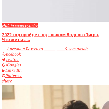
Найди свою судьбу
2022 год пройдет под знаком Водного Тигра.
Что же нас ...
by
Ангелина Боженко
access_time
5 лет назад
Facebook
Twitter
Google+
LinkedIn
Pinterest
share