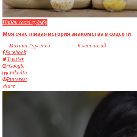
Найди свою судьбу
Моя счастливая история знакомства в соцсети
by
Михаил Тургенев
access_time
6 лет назад
Facebook
Twitter
Google+
LinkedIn
Pinterest
share