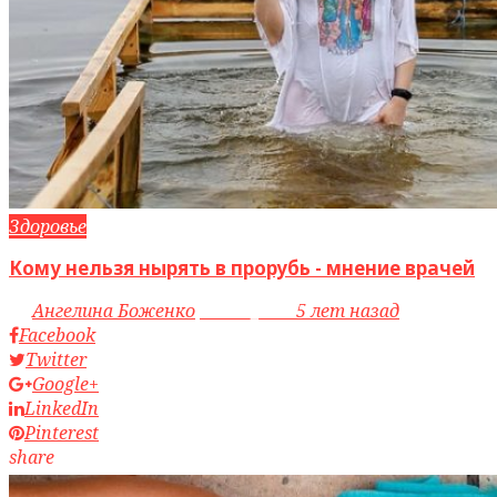
Здоровье
Кому нельзя нырять в прорубь - мнение врачей
by
Ангелина Боженко
access_time
5 лет назад
Facebook
Twitter
Google+
LinkedIn
Pinterest
share