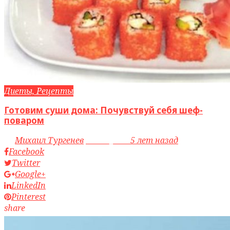
Диеты, Рецепты
Готовим суши дома: Почувствуй себя шеф-
поваром
by
Михаил Тургенев
access_time
5 лет назад
Facebook
Twitter
Google+
LinkedIn
Pinterest
share