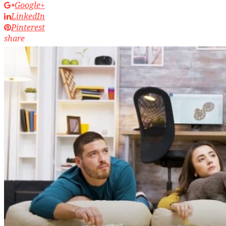
Google+
LinkedIn
Pinterest
share