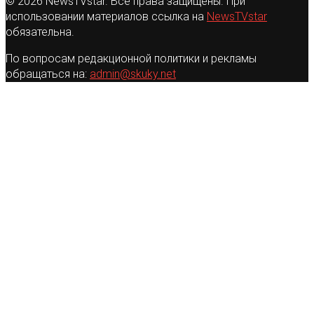
© 2026 NewsTVstar. Все права защищены. При
использовании материалов ссылка на
NewsTVstar
обязательна.
По вопросам редакционной политики и рекламы
обращаться на:
admin@skuky.net