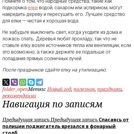
Помните о том, что народные средства, такие как
подкормка
елки
водой, сахаром или аспирином, могут
навредить дереву и пересушить его. Лучшее средство
для елки — чистая и хорошая вода.
Не забудьте выключить свет, когда уходите из дома и
ложась спать. Деревья любят прохладу, так что не
ставьте елку возле источников тепла или вентиляции, если
это возможно, а также держите ее подальше от
попадания прямых солнечных лучей.
После праздников сдайте елку на утилизацию.
folder_open
Метки:
Новый год
,
полезное
,
праздники
,
рекомендации
Навигация по записям
Предыдущая запись
Предыдущая запись
Спасаясь от
полиции поджигатель врезался в фонарный
столб