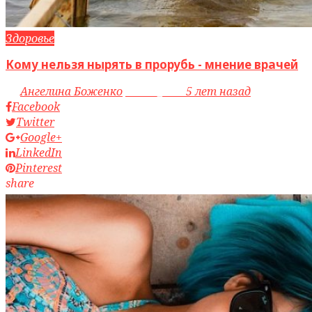
Здоровье
Кому нельзя нырять в прорубь - мнение врачей
by
Ангелина Боженко
access_time
5 лет назад
Facebook
Twitter
Google+
LinkedIn
Pinterest
share