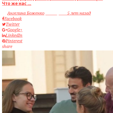
Что же нас ...
by
Ангелина Боженко
access_time
5 лет назад
Facebook
Twitter
Google+
LinkedIn
Pinterest
share