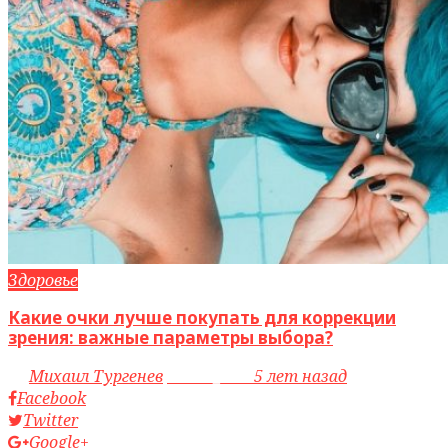
Здоровье
Какие очки лучше покупать для коррекции
зрения: важные параметры выбора?
by
Михаил Тургенев
access_time
5 лет назад
Facebook
Twitter
Google+