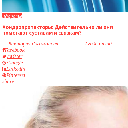
Здоровье
Хондропротекторы: Действительно ли они
помогают суставам и связкам?
by
Виктория Согомонова
access_time
2 года назад
Facebook
Twitter
Google+
LinkedIn
Pinterest
share