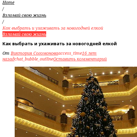
Home
/
Взломай свою жизнь
/
Как выбрать и ухаживать за новогодней елкой
Взломай свою жизнь
Как выбрать и ухаживать за новогодней елкой
От
Виктория Согомонова
access_time
16 лет
назад
chat_bubble_outline
Оставить комментарий