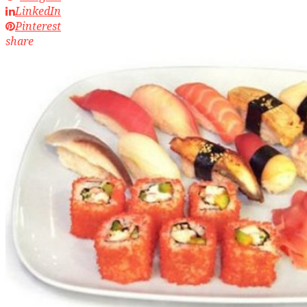
LinkedIn
Pinterest
share