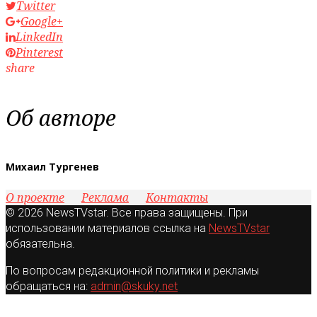
Twitter
Google+
LinkedIn
Pinterest
share
Об авторе
Михаил Тургенев
О проекте
Реклама
Контакты
© 2026 NewsTVstar. Все права защищены. При
использовании материалов ссылка на
NewsTVstar
обязательна.
По вопросам редакционной политики и рекламы
обращаться на:
admin@skuky.net