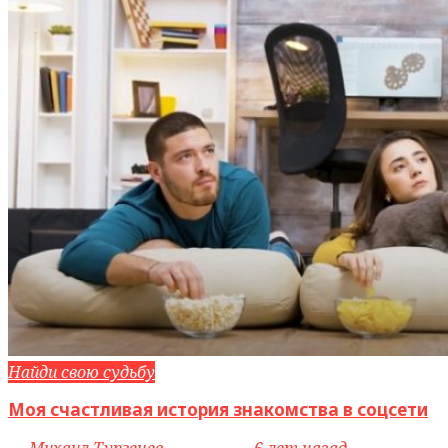
Найди свою судьбу
Моя счастливая история знакомства в соцсети
by
Михаил Тургенев
access_time
6 лет назад