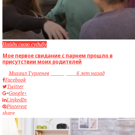
Найди свою судьбу
Мое первое свидание с парнем прошло в
присутствии моих родителей
by
Михаил Тургенев
access_time
6 лет назад
Facebook
Twitter
Google+
LinkedIn
Pinterest
share