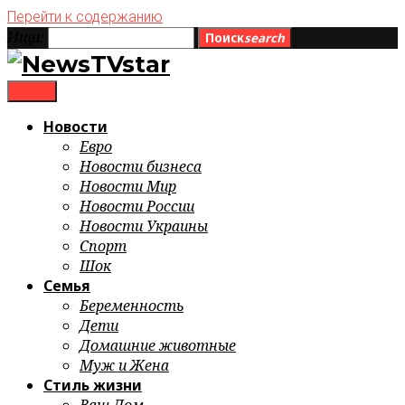
Перейти к содержанию
Ищи:
Поиск
search
menu
Новости
Евро
Новости бизнеса
Новости Мир
Новости России
Новости Украины
Спорт
Шок
Семья
Беременность
Дети
Домашние животные
Муж и Жена
Стиль жизни