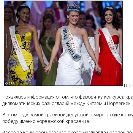
Шок
Появилась информация о том, что фаворитку конкурса кр
дипломатических разногласий между Китаем и Норвегией.
В этом году самой красивой девушкой в мире в ходе конк
победу именно норвежской красавице.
Всего за конкурсом следило около миллиарда человек по 