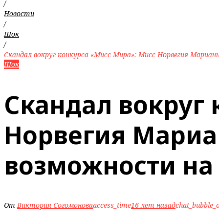
/
Новости
/
Шок
/
Скандал вокруг конкурса «Мисс Мира»: Мисс Норвегия Мариан
Шок
Скандал вокруг 
Норвегия Мариа
возможности на
От
Виктория Согомонова
access_time
16 лет назад
chat_bubble_o