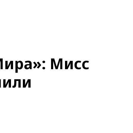
Мира»: Мисс
шили