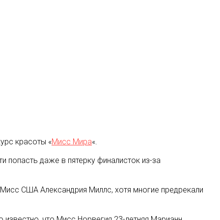
урс красоты «
Мисс Мира
«
.
 попасть даже в пятерку финалисток из-за
я Мисс США Александрия Миллс, хотя многие предрекали
ло известно, что Мисс Норвегия 23-летняя Марианн