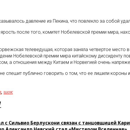
зывалось давление из Пекина, что повлекло за собой удал
 ярость после того, комитет Нобелевской премии мира, нах
норвежская телеведущая, которая заняла четвертое место в 
ении Нобелевской премии мира китайскому диссиденту повл
рсом, а отношения между Китаем и Норвегией очень напряж
е спешит публично говорить о том, что ее лишили короны и
л
,
шок
м
л с Сильвио Берлускони связан с танцовщицей Кар
ер Александр Невский стал «Мистером Вселенная»