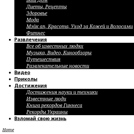
Ваш Дом
Диеты, Рецепты
Здоровье
Мода
Мэйк ап, Красота, Уход за Кожей и Волосами
Фитнес
Развлечения
Все об известных людях
Музыка, Видео, Кинообзоры
Путешествия
Развлекательные новости
Видео
Приколы
Достижения
Достижения науки и техники
Известные люди
Книга рекордов Гиннеса
Рекорды Украины
Взломай свою жизнь
Home