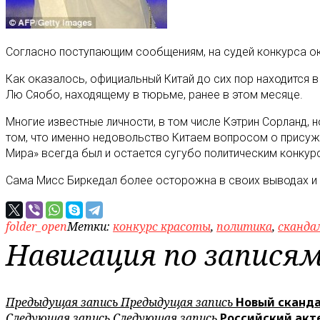
Согласно поступающим сообщениям, на судей конкурса ока
Как оказалось, официальный Китай до сих пор находится в
Лю Сяобо, находящему в тюрьме, ранее в этом месяце.
Многие известные личности, в том числе Кэтрин Сорланд, 
том, что именно недовольство Китаем вопросом о присужд
Мира» всегда был и остается сугубо политическим конку
Сама Мисс Биркедал более осторожна в своих выводах и н
folder_open
Метки:
конкурс красоты
,
политика
,
сканда
Навигация по запися
Предыдущая запись
Предыдущая запись
Новый сканда
Следующая запись
Следующая запись
Российский акт