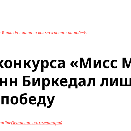
н Биркедал лишили возможности на победу
конкурса «Мисс 
нн Биркедал ли
 победу
utline
Оставить комментарий