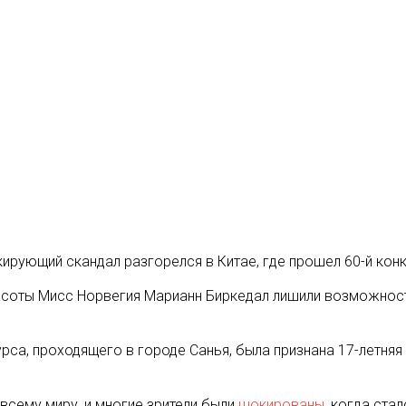
ирующий скандал разгорелся в Китае, где прошел 60-й конк
асоты Мисс Норвегия Марианн Биркедал лишили возможности
урса, проходящего в городе Санья, была признана 17-летня
всему миру, и многие зрители были
шокированы
, когда ста