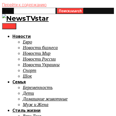
Перейти к содержанию
Ищи:
Поиск
search
menu
Новости
Евро
Новости бизнеса
Новости Мир
Новости России
Новости Украины
Спорт
Шок
Семья
Беременность
Дети
Домашние животные
Муж и Жена
Стиль жизни