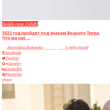
Найди свою судьбу
2022 год пройдет под знаком Водного Тигра.
Что же нас ...
by
Ангелина Боженко
access_time
5 лет назад
Facebook
Twitter
Google+
LinkedIn
Pinterest
share