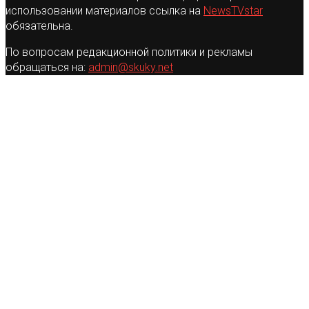
использовании материалов ссылка на
NewsTVstar
обязательна.
По вопросам редакционной политики и рекламы
обращаться на:
admin@skuky.net