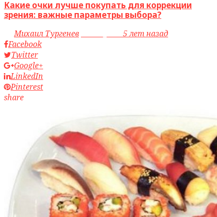
Какие очки лучше покупать для коррекции
зрения: важные параметры выбора?
by
Михаил Тургенев
access_time
5 лет назад
Facebook
Twitter
Google+
LinkedIn
Pinterest
share