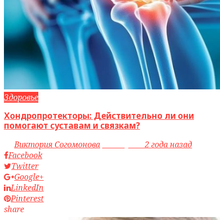
Здоровье
Хондропротекторы: Действительно ли они
помогают суставам и связкам?
by
Виктория Согомонова
access_time
2 года назад
Facebook
Twitter
Google+
LinkedIn
Pinterest
share