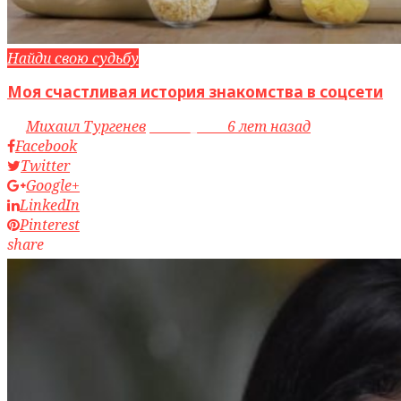
Найди свою судьбу
Моя счастливая история знакомства в соцсети
by
Михаил Тургенев
access_time
6 лет назад
Facebook
Twitter
Google+
LinkedIn
Pinterest
share