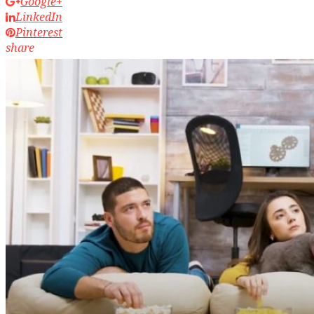
Google+
LinkedIn
Pinterest
share