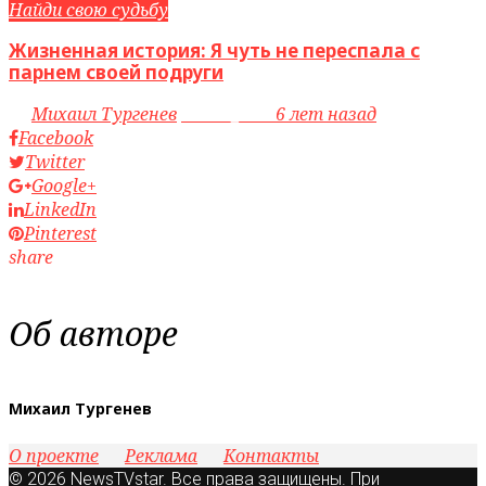
Найди свою судьбу
Жизненная история: Я чуть не переспала с
парнем своей подруги
by
Михаил Тургенев
access_time
6 лет назад
Facebook
Twitter
Google+
LinkedIn
Pinterest
share
Об авторе
Михаил Тургенев
О проекте
Реклама
Контакты
© 2026 NewsTVstar. Все права защищены. При