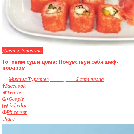
Диеты, Рецепты
Готовим суши дома: Почувствуй себя шеф-
поваром
by
Михаил Тургенев
access_time
5 лет назад
Facebook
Twitter
Google+
LinkedIn
Pinterest
share