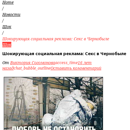
Home
/
Новости
/
Шок
/
Шокирующая социальная реклама: Секс в Чернобыле
Шок
Шокирующая социальная реклама: Секс в Чернобыле
От
Виктория Согомонова
access_time
16 лет
назад
chat_bubble_outline
Оставить комментарий