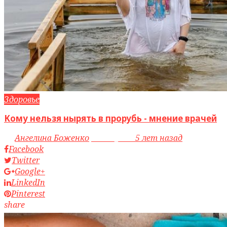
Здоровье
Кому нельзя нырять в прорубь - мнение врачей
by
Ангелина Боженко
access_time
5 лет назад
Facebook
Twitter
Google+
LinkedIn
Pinterest
share