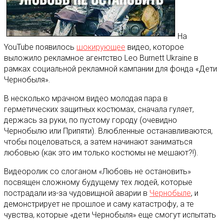
На
YouTube появилось
шокирующее
видео, которое
выложило рекламное агентство Leo Burnett Ukraine в
рамках социальной рекламной кампании для фонда «Дети
Чернобыля»
.
В несколько мрачном видео молодая пара в
герметических защитных костюмах, сначала гуляет,
держась за руки, по пустому городу (очевидно
Чернобылю или Припяти). Влюбленные останавливаются,
чтобы поцеловаться, а затем начинают заниматься
любовью (как это им только костюмы не мешают?!).
Видеоролик со слоганом «Любовь не остановить»
посвящен сложному будущему тех людей, которые
пострадали из-за чудовищной аварии в
Чернобыле
, и
демонстрирует не прошлое и саму катастрофу, а те
чувства, которые «дети Чернобыля» еще смогут испытать