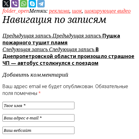
folder_open
Метки:
реклама
,
шок
,
шокирующее видео
Навигация по записям
Предыдущая запись
Предыдущая запись
Пушка
пожарного тушит пламя
Следующая запись
Следующая запись
В
Днепропетровской области произошло страшное
ЧП — автобус столкнулся с поездом
Добавить комментарий
Ваш адрес email не будет опубликован.
Обязательные
поля помечены
*