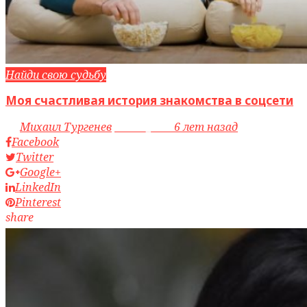
Найди свою судьбу
Моя счастливая история знакомства в соцсети
by
Михаил Тургенев
access_time
6 лет назад
Facebook
Twitter
Google+
LinkedIn
Pinterest
share