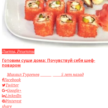
Диеты, Рецепты
Готовим суши дома: Почувствуй себя шеф-
поваром
by
Михаил Тургенев
access_time
5 лет назад
Facebook
Twitter
Google+
LinkedIn
Pinterest
share