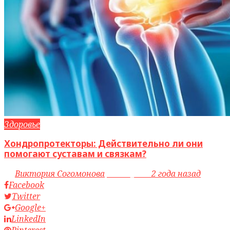
Здоровье
Хондропротекторы: Действительно ли они
помогают суставам и связкам?
by
Виктория Согомонова
access_time
2 года назад
Facebook
Twitter
Google+
LinkedIn
Pinterest