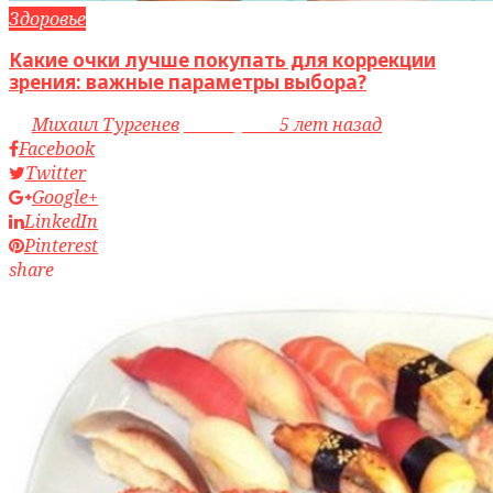
Здоровье
Какие очки лучше покупать для коррекции
зрения: важные параметры выбора?
by
Михаил Тургенев
access_time
5 лет назад
Facebook
Twitter
Google+
LinkedIn
Pinterest
share