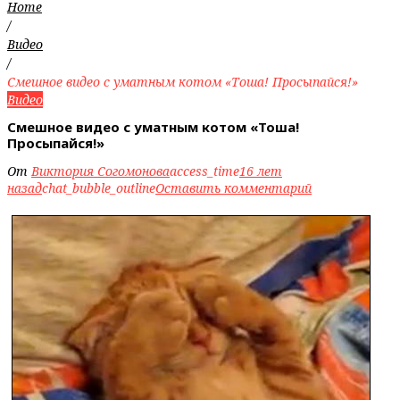
Home
/
Видео
/
Смешное видео с уматным котом «Тоша! Просыпайся!»
Видео
Смешное видео с уматным котом «Тоша!
Просыпайся!»
От
Виктория Согомонова
access_time
16 лет
назад
chat_bubble_outline
Оставить комментарий