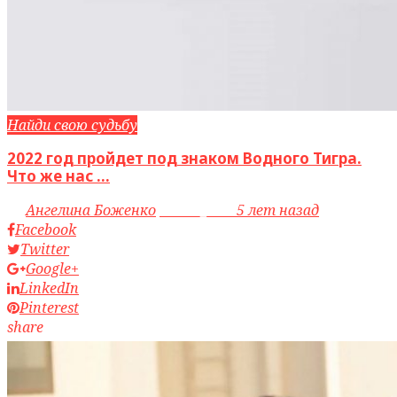
Найди свою судьбу
2022 год пройдет под знаком Водного Тигра.
Что же нас ...
by
Ангелина Боженко
access_time
5 лет назад
Facebook
Twitter
Google+
LinkedIn
Pinterest
share