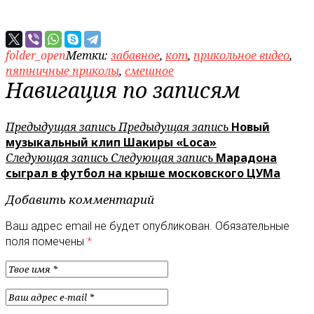
folder_open
Метки:
забавное
,
кот
,
прикольное видео
,
пятничные приколы
,
смешное
Навигация по записям
Предыдущая запись
Предыдущая запись
Новый
музыкальный клип Шакиры «Loca»
Следующая запись
Следующая запись
Марадона
сыграл в футбол на крыше московского ЦУМа
Добавить комментарий
Ваш адрес email не будет опубликован.
Обязательные
поля помечены
*