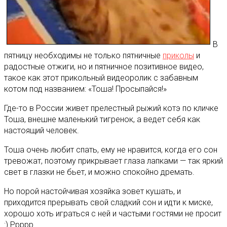
В
пятницу необходимы не только пятничные
приколы
и
радостные отжиги, но и пятничное позитивное видео,
такое как этот прикольный видеоролик с забавным
котом под названием: «Тоша! Просыпайся!»
Где-то в России живет прелестный рыжий котэ по кличке
Тоша, внешне маленький тигренок, а ведет себя как
настоящий человек.
Тоша очень любит спать, ему не нравится, когда его сон
тревожат, поэтому прикрывает глаза лапками — так яркий
свет в глазки не бьет, и можно спокойно дремать.
Но порой настойчивая хозяйка зовет кушать, и
приходится прерывать свой сладкий сон и идти к миске,
хорошо хоть играться с ней и частыми гостями не просит
:) Ррррр…