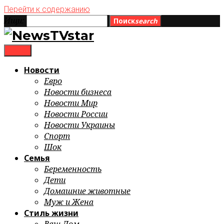
Перейти к содержанию
Ищи:
Поиск
search
menu
Новости
Евро
Новости бизнеса
Новости Мир
Новости России
Новости Украины
Спорт
Шок
Семья
Беременность
Дети
Домашние животные
Муж и Жена
Стиль жизни