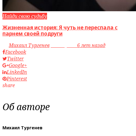
Найди свою судьбу
Жизненная история: Я чуть не переспала с
парнем своей подруги
by
Михаил Тургенев
access_time
6 лет назад
Facebook
Twitter
Google+
LinkedIn
Pinterest
share
Об авторе
Михаил Тургенев