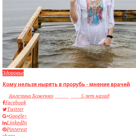
Здоровье
Кому нельзя нырять в прорубь - мнение врачей
by
Ангелина Боженко
access_time
5 лет назад
Facebook
Twitter
Google+
LinkedIn
Pinterest
share