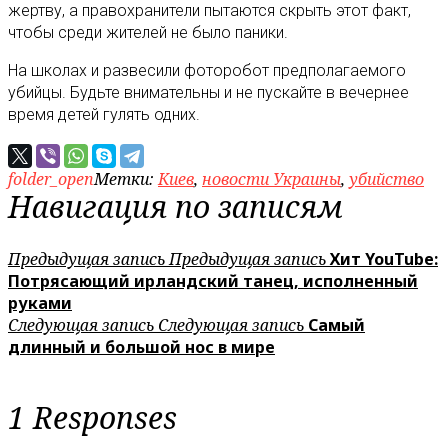
жертву, а правохранители пытаются скрыть этот факт,
чтобы среди жителей не было паники.
На школах и развесили фоторобот предполагаемого
убийцы. Будьте внимательны и не пускайте в вечернее
время детей гулять одних.
folder_open
Метки:
Киев
,
новости Украины
,
убийство
Навигация по записям
Предыдущая запись
Предыдущая запись
Хит YouTube:
Потрясающий ирландский танец, исполненный
руками
Следующая запись
Следующая запись
Самый
длинный и большой нос в мире
1 Responses