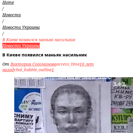
Home
/
Новости
/
Новости Украины
/
В Киеве появился маньяк насильник
Новости Украины
В Киеве появился маньяк насильник
От
Виктория Согомонова
access_time
16 лет
назад
chat_bubble_outline
1