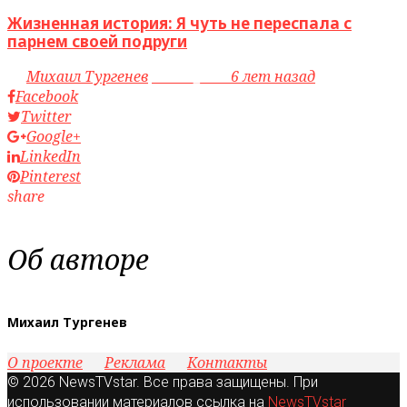
Жизненная история: Я чуть не переспала с
парнем своей подруги
by
Михаил Тургенев
access_time
6 лет назад
Facebook
Twitter
Google+
LinkedIn
Pinterest
share
Об авторе
Михаил Тургенев
О проекте
Реклама
Контакты
© 2026 NewsTVstar. Все права защищены. При
использовании материалов ссылка на
NewsTVstar