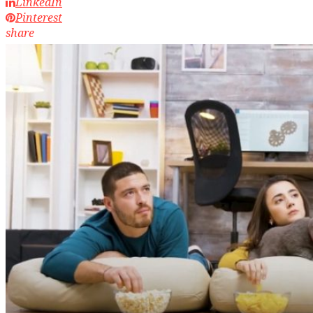
LinkedIn
Pinterest
share