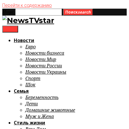
Перейти к содержанию
Ищи:
Поиск
search
menu
Новости
Евро
Новости бизнеса
Новости Мир
Новости России
Новости Украины
Спорт
Шок
Семья
Беременность
Дети
Домашние животные
Муж и Жена
Стиль жизни