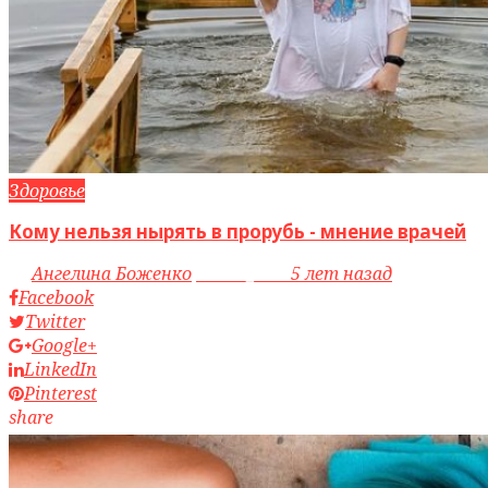
Здоровье
Кому нельзя нырять в прорубь - мнение врачей
by
Ангелина Боженко
access_time
5 лет назад
Facebook
Twitter
Google+
LinkedIn
Pinterest
share