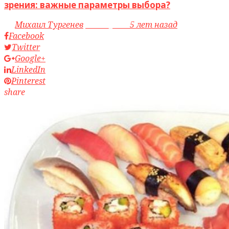
зрения: важные параметры выбора?
by
Михаил Тургенев
access_time
5 лет назад
Facebook
Twitter
Google+
LinkedIn
Pinterest
share