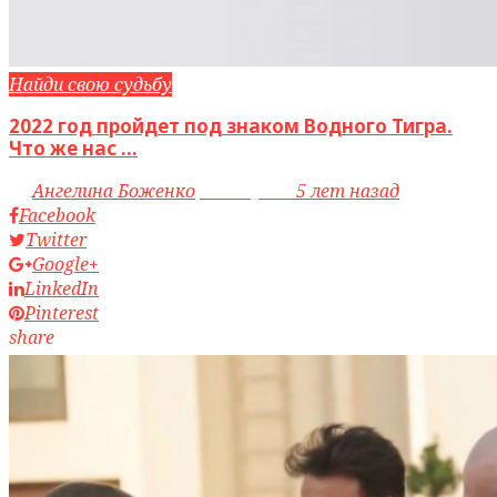
Найди свою судьбу
2022 год пройдет под знаком Водного Тигра.
Что же нас ...
by
Ангелина Боженко
access_time
5 лет назад
Facebook
Twitter
Google+
LinkedIn
Pinterest
share