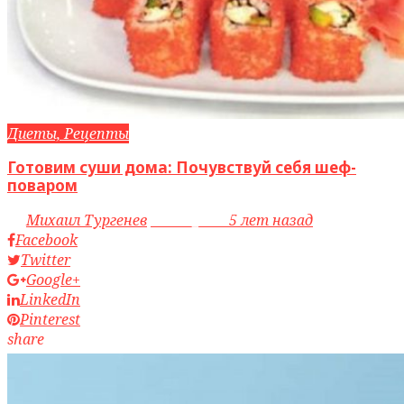
Диеты, Рецепты
Готовим суши дома: Почувствуй себя шеф-
поваром
by
Михаил Тургенев
access_time
5 лет назад
Facebook
Twitter
Google+
LinkedIn
Pinterest
share