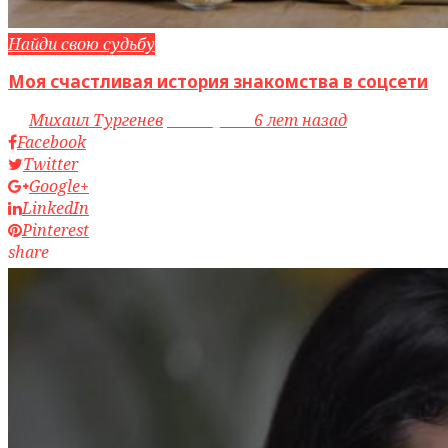
Найди свою судьбу
Моя счастливая история знакомства в соцсети
by
Михаил Тургенев
access_time
6 лет назад
Facebook
Twitter
Google+
LinkedIn
Pinterest
share