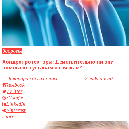
Здоровье
Хондропротекторы: Действительно ли они
помогают суставам и связкам?
by
Виктория Согомонова
access_time
2 года назад
Facebook
Twitter
Google+
LinkedIn
Pinterest
share