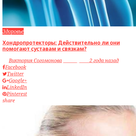
Здоровье
Хондропротекторы: Действительно ли они
помогают суставам и связкам?
by
Виктория Согомонова
access_time
2 года назад
Facebook
Twitter
Google+
LinkedIn
Pinterest
share