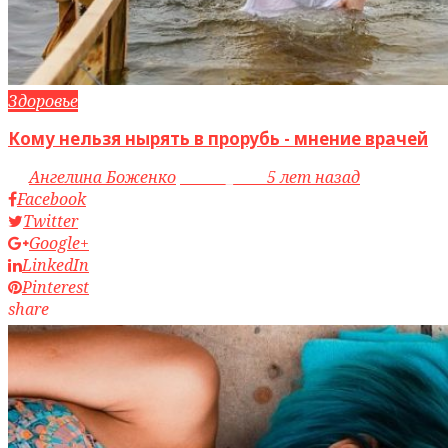
Здоровье
Кому нельзя нырять в прорубь - мнение врачей
by
Ангелина Боженко
access_time
5 лет назад
Facebook
Twitter
Google+
LinkedIn
Pinterest
share