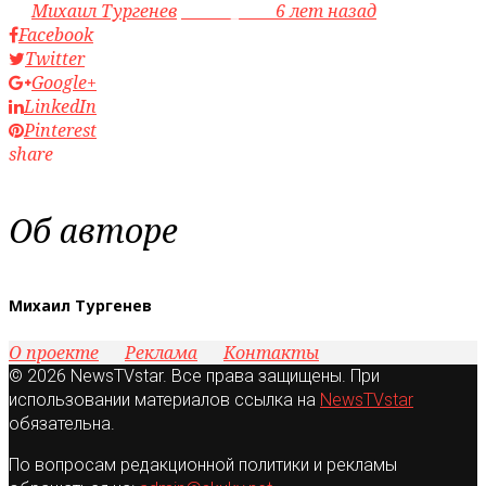
by
Михаил Тургенев
access_time
6 лет назад
Facebook
Twitter
Google+
LinkedIn
Pinterest
share
Об авторе
Михаил Тургенев
О проекте
Реклама
Контакты
© 2026 NewsTVstar. Все права защищены. При
использовании материалов ссылка на
NewsTVstar
обязательна.
По вопросам редакционной политики и рекламы