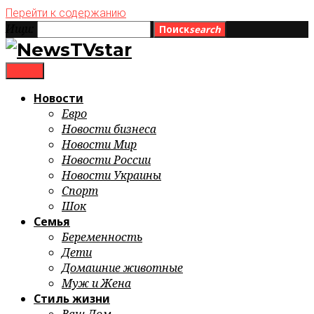
Перейти к содержанию
Ищи:
Поиск
search
menu
Новости
Евро
Новости бизнеса
Новости Мир
Новости России
Новости Украины
Спорт
Шок
Семья
Беременность
Дети
Домашние животные
Муж и Жена
Стиль жизни