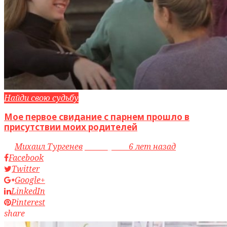
Найди свою судьбу
Мое первое свидание с парнем прошло в
присутствии моих родителей
by
Михаил Тургенев
access_time
6 лет назад
Facebook
Twitter
Google+
LinkedIn
Pinterest
share