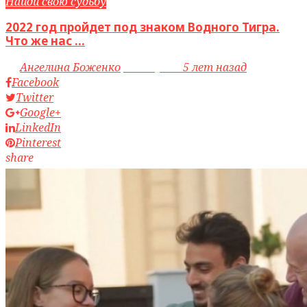
Найди свою судьбу
2022 год пройдет под знаком Водного Тигра.
Что же нас ...
by
Ангелина Боженко
access_time
5 лет назад
Facebook
Twitter
Google+
LinkedIn
Pinterest
share