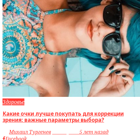
Здоровье
Какие очки лучше покупать для коррекции
зрения: важные параметры выбора?
by
Михаил Тургенев
access_time
5 лет назад
Facebook