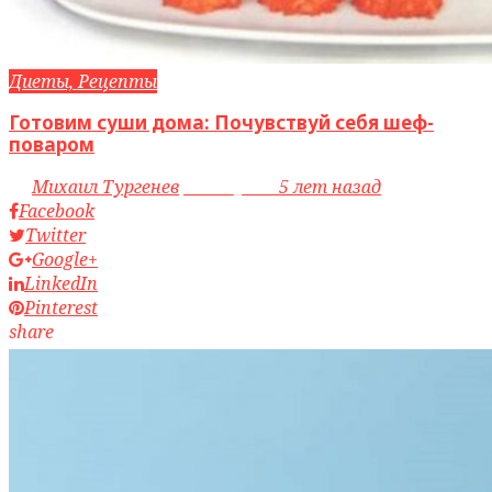
Диеты, Рецепты
Готовим суши дома: Почувствуй себя шеф-
поваром
by
Михаил Тургенев
access_time
5 лет назад
Facebook
Twitter
Google+
LinkedIn
Pinterest
share