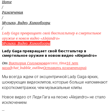
Home
/
Развлечения
/
Музыка, Видео, Кинообзоры
/
Lady Gaga превращает свой бюстгальтер в смертельное
оружие в новом видео «Alejandro»
Музыка, Видео, Кинообзоры
Lady Gaga превращает свой бюстгальтер в
смертельное оружие в новом видео «Alejandro»
От
Виктория Согомонова
access_time
16 лет
назад
chat_bubble_outline
Оставить комментарий
Мы всегда ждем от эксцентричной Lady Gaga ярких,
шокирующих видеоклипов, которые больше напоминают
короткометражки, чем музыкальные клипы
.
Новое видео от Леди Гага на песню «Alejandro» не стало
исключением.