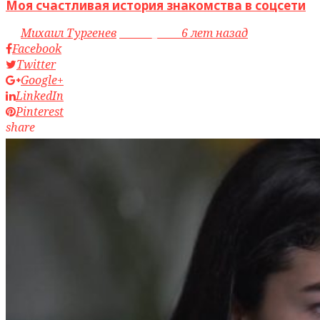
Моя счастливая история знакомства в соцсети
by
Михаил Тургенев
access_time
6 лет назад
Facebook
Twitter
Google+
LinkedIn
Pinterest
share