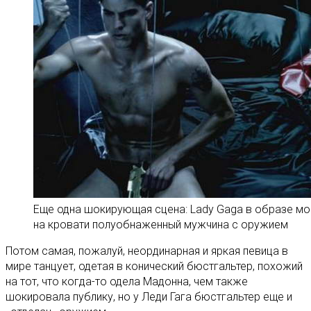
Еще одна шокирующая сцена: Lady Gaga в образе мон
на кровати полуобнаженный мужчина с оружием
Потом самая, пожалуй, неординарная и яркая певица в
мире танцует, одетая в конический бюстгальтер, похожий
на тот, что когда-то одела Мадонна, чем также
шокировала публику, но у Леди Гага бюстгальтер еще и