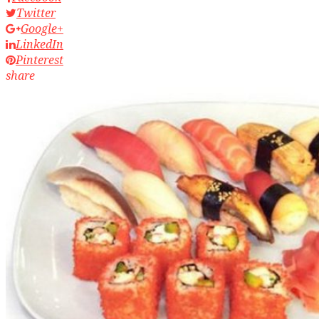
Twitter
Google+
LinkedIn
Pinterest
share