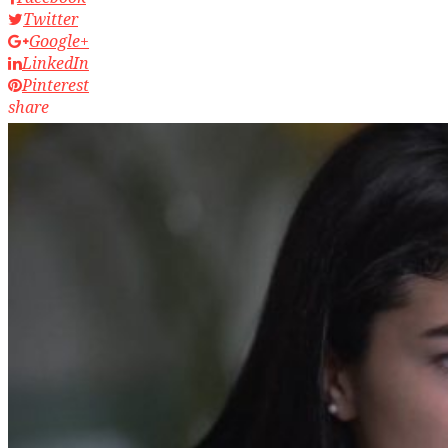
Twitter
Google+
LinkedIn
Pinterest
share