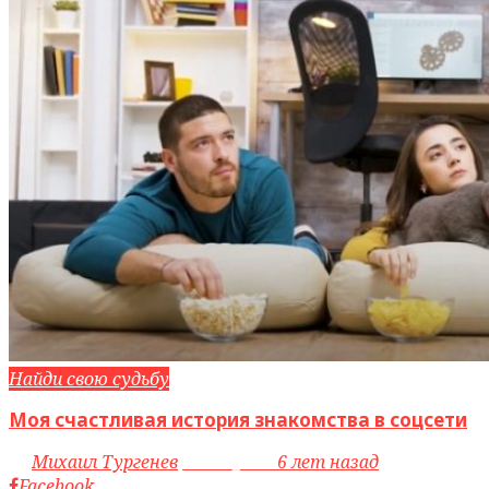
Найди свою судьбу
Моя счастливая история знакомства в соцсети
by
Михаил Тургенев
access_time
6 лет назад
Facebook