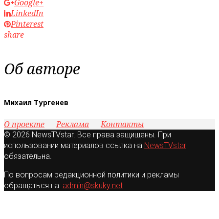
Google+
LinkedIn
Pinterest
share
Об авторе
Михаил Тургенев
О проекте
Реклама
Контакты
© 2026 NewsTVstar. Все права защищены. При
использовании материалов ссылка на
NewsTVstar
обязательна.
По вопросам редакционной политики и рекламы
обращаться на:
admin@skuky.net