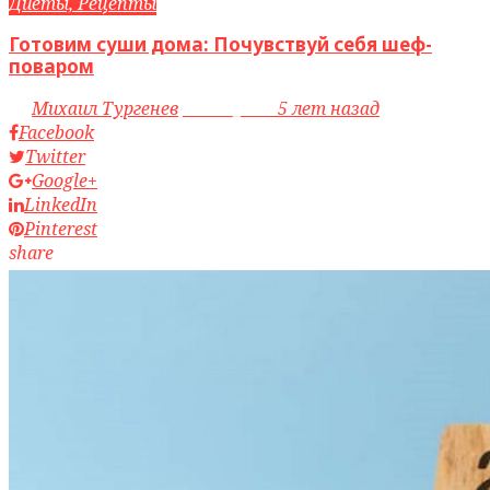
Диеты, Рецепты
Готовим суши дома: Почувствуй себя шеф-
поваром
by
Михаил Тургенев
access_time
5 лет назад
Facebook
Twitter
Google+
LinkedIn
Pinterest
share