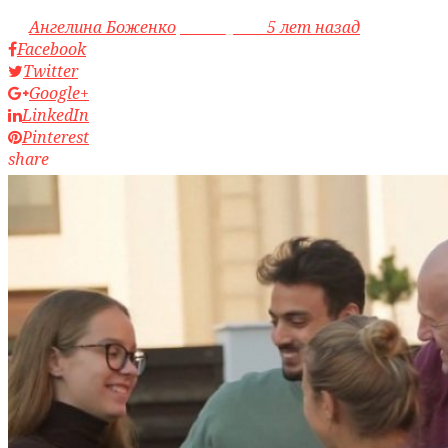
by
Ангелина Боженко
access_time
5 лет назад
Facebook
Twitter
Google+
LinkedIn
Pinterest
share