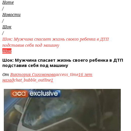
Home
/
Новости
/
Шок
/
Шок: Мужчина спасает жизнь своего ребенка в ДТП
подставив себя под машину
Шок
Шок: Мужчина спасает жизнь своего ребенка в ДТП
подставив себя под машину
От
Виктория Согомонова
access_time
16 лет
назад
chat_bubble_outline
1