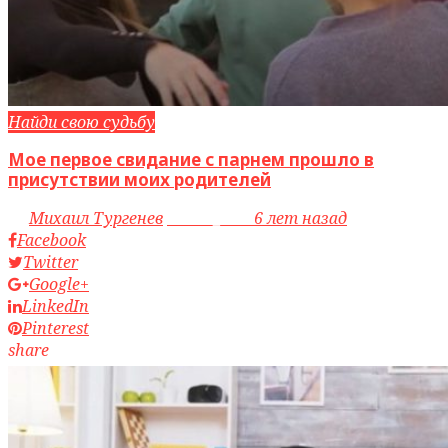
Найди свою судьбу
Мое первое свидание с парнем прошло в
присутствии моих родителей
by
Михаил Тургенев
access_time
6 лет назад
Facebook
Twitter
Google+
LinkedIn
Pinterest
share