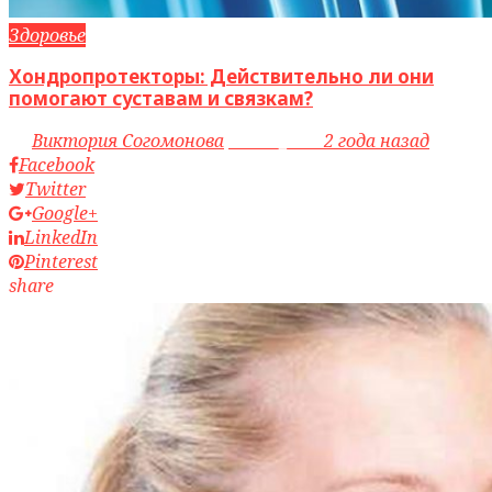
Здоровье
Хондропротекторы: Действительно ли они
помогают суставам и связкам?
by
Виктория Согомонова
access_time
2 года назад
Facebook
Twitter
Google+
LinkedIn
Pinterest
share