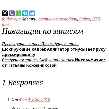
folder_open
Метки:
авария
,
автомобили
,
Видео
,
ДТП
,
шок
Навигация по записям
Предыдущая запись
Предыдущая запись
Шокирующие кадры: Аллигатор откусывает руку
дрессировщику
Следующая запись
Следующая запись
Интим-фитнес
от Татьяны Кожевниковой
1 Responses
От
Фил
Авг 20, 2010
Вот это настоящий мужик