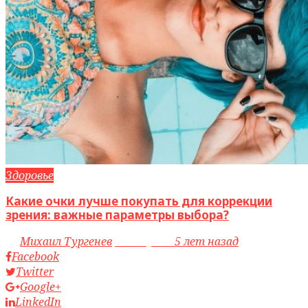
Здоровье
Какие очки лучше покупать для коррекции
зрения: важные параметры выбора?
by
Михаил Тургенев
access_time
5 лет назад
Facebook
Twitter
Google+
LinkedIn