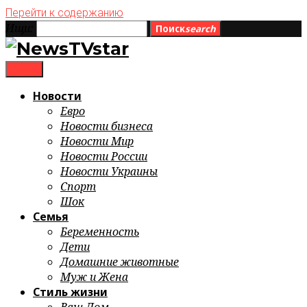
Перейти к содержанию
Ищи:
Поиск
search
menu
Новости
Евро
Новости бизнеса
Новости Мир
Новости России
Новости Украины
Спорт
Шок
Семья
Беременность
Дети
Домашние животные
Муж и Жена
Стиль жизни