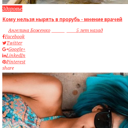
Здоровье
Кому нельзя нырять в прорубь - мнение врачей
by
Ангелина Боженко
access_time
5 лет назад
Facebook
Twitter
Google+
LinkedIn
Pinterest
share