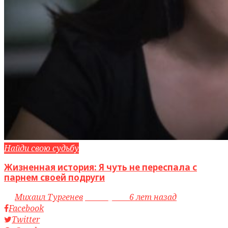
Найди свою судьбу
Жизненная история: Я чуть не переспала с
парнем своей подруги
by
Михаил Тургенев
access_time
6 лет назад
Facebook
Twitter