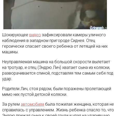
Шокирующее
видео
зафиксировали камеры уличного
наблюдения в западном пригороде Сиднея. Отец
героически спасает своего ребенка от летящей на них
машины.
Неуправляемая машина на большой скорости вылетает
на тротуар, и отец (Эндрю Лич) хватает сына из коляски,
разворачивается спиной, подставляя тем самым себя под
удар.
Родители Лич, стоя рядом, были поражены пролетающей
мимо них пустой детской коляски.
За рулем
автомобиля
была пожилая женщина, которая не
справилась с управлением. Жизнь ребенка спасло то, что
Эндрю прижал сына к своей груди и упал на ударившую