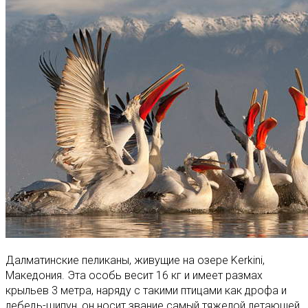
Далматинские пеликаны, живущие на озере Kerkini,
Македония. Эта особь весит 16 кг и имеет размах
крыльев 3 метра, наряду с такими птицами как дрофа и
лебедь-шипун, он носит звание самый тяжелой летающей