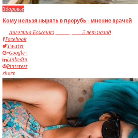
Здоровье
Кому нельзя нырять в прорубь - мнение врачей
by
Ангелина Боженко
access_time
5 лет назад
Facebook
Twitter
Google+
LinkedIn
Pinterest
share