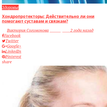
Здоровье
Хондропротекторы: Действительно ли они
помогают суставам и связкам?
by
Виктория Согомонова
access_time
2 года назад
Facebook
Twitter
Google+
LinkedIn
Pinterest
share