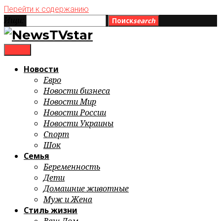
Перейти к содержанию
Ищи:
Поиск
search
menu
Новости
Евро
Новости бизнеса
Новости Мир
Новости России
Новости Украины
Спорт
Шок
Семья
Беременность
Дети
Домашние животные
Муж и Жена
Стиль жизни