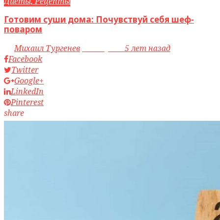
Диеты, Рецепты
Готовим суши дома: Почувствуй себя шеф-
поваром
by
Михаил Тургенев
access_time
5 лет назад
Facebook
Twitter
Google+
LinkedIn
Pinterest
share