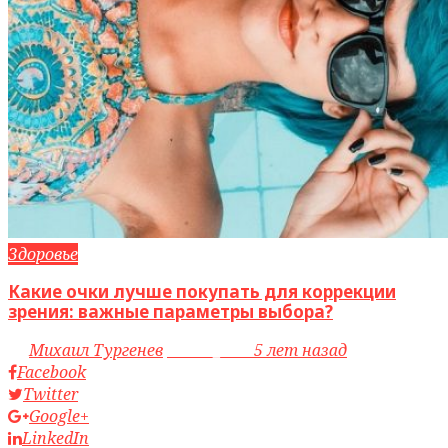
Здоровье
Какие очки лучше покупать для коррекции
зрения: важные параметры выбора?
by
Михаил Тургенев
access_time
5 лет назад
Facebook
Twitter
Google+
LinkedIn