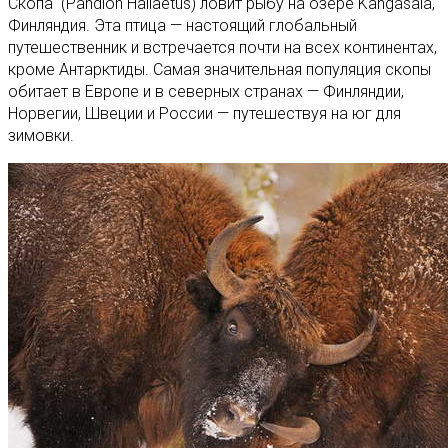
Скопа (Pandion Haliaetus) ловит рыбу на озере Kangasala,
Финляндия. Эта птица — настоящий глобальный
путешественник и встречается почти на всех континентах,
кроме Антарктиды. Самая значительная популяция скопы
обитает в Европе и в северных странах — Финляндии,
Норвегии, Швеции и России — путешествуя на юг для
зимовки.