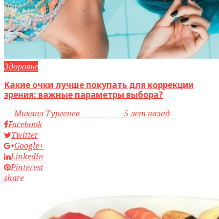
Здоровье
Какие очки лучше покупать для коррекции
зрения: важные параметры выбора?
by
Михаил Тургенев
access_time
5 лет назад
Facebook
Twitter
Google+
LinkedIn
Pinterest
share