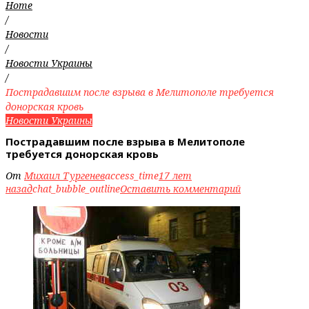
Home
/
Новости
/
Новости Украины
/
Пострадавшим после взрыва в Мелитополе требуется
донорская кровь
Новости Украины
Пострадавшим после взрыва в Мелитополе
требуется донорская кровь
От
Михаил Тургенев
access_time
17 лет
назад
chat_bubble_outline
Оставить комментарий