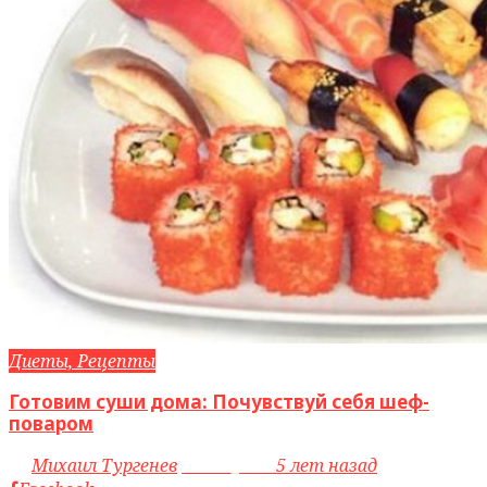
Диеты, Рецепты
Готовим суши дома: Почувствуй себя шеф-
поваром
by
Михаил Тургенев
access_time
5 лет назад