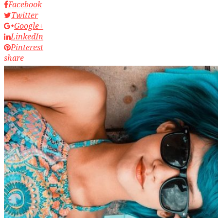
Facebook
Twitter
Google+
LinkedIn
Pinterest
share