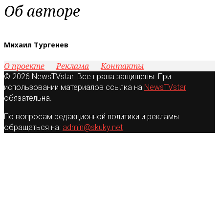
Об авторе
Михаил Тургенев
О проекте
Реклама
Контакты
© 2026 NewsTVstar. Все права защищены. При
использовании материалов ссылка на
NewsTVstar
обязательна.
По вопросам редакционной политики и рекламы
обращаться на:
admin@skuky.net