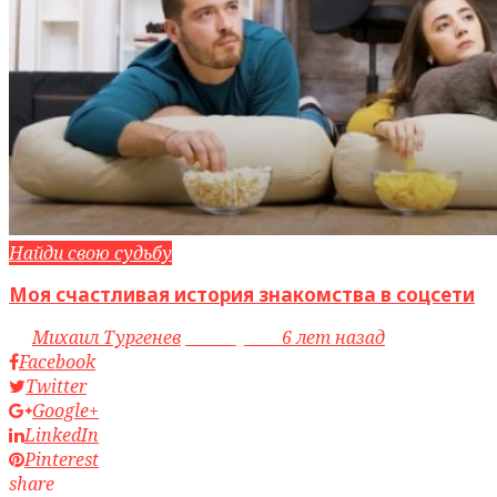
Найди свою судьбу
Моя счастливая история знакомства в соцсети
by
Михаил Тургенев
access_time
6 лет назад
Facebook
Twitter
Google+
LinkedIn
Pinterest
share