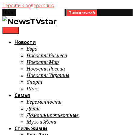
Перейти к содержанию
Ищи:
Поиск
search
menu
Новости
Евро
Новости бизнеса
Новости Мир
Новости России
Новости Украины
Спорт
Шок
Семья
Беременность
Дети
Домашние животные
Муж и Жена
Стиль жизни