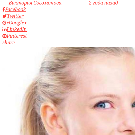
by
Виктория Согомонова
access_time
2 года назад
Facebook
Twitter
Google+
LinkedIn
Pinterest
share