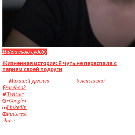
Найди свою судьбу
Жизненная история: Я чуть не переспала с
парнем своей подруги
by
Михаил Тургенев
access_time
6 лет назад
Facebook
Twitter
Google+
LinkedIn
Pinterest
share