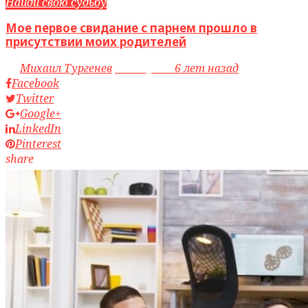
Найди свою судьбу
Мое первое свидание с парнем прошло в
присутствии моих родителей
by
Михаил Тургенев
access_time
6 лет назад
Facebook
Twitter
Google+
LinkedIn
Pinterest
share