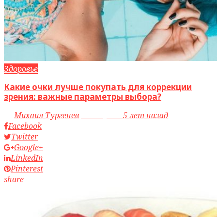
Здоровье
Какие очки лучше покупать для коррекции
зрения: важные параметры выбора?
by
Михаил Тургенев
access_time
5 лет назад
Facebook
Twitter
Google+
LinkedIn
Pinterest
share