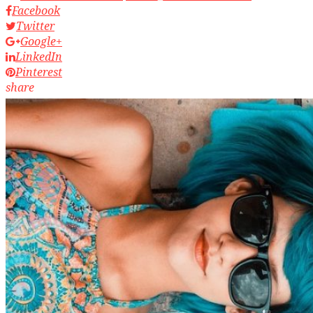
Facebook
Twitter
Google+
LinkedIn
Pinterest
share