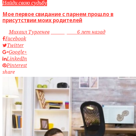
Найди свою судьбу
Мое первое свидание с парнем прошло в
присутствии моих родителей
by
Михаил Тургенев
access_time
6 лет назад
Facebook
Twitter
Google+
LinkedIn
Pinterest
share