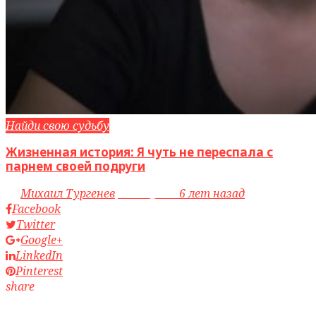
Найди свою судьбу
Жизненная история: Я чуть не переспала с
парнем своей подруги
by
Михаил Тургенев
access_time
6 лет назад
Facebook
Twitter
Google+
LinkedIn
Pinterest
share