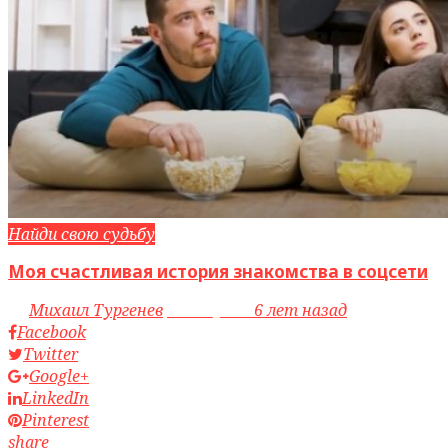
Найди свою судьбу
Моя счастливая история знакомства в соцсети
by
Михаил Тургенев
access_time
6 лет назад
Facebook
Twitter
Google+
LinkedIn
Pinterest
share