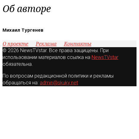
Об авторе
Михаил Тургенев
О проекте
Реклама
Контакты
© 2026 NewsTVstar. Все права защищены. При
использовании материалов ссылка на
NewsTVstar
обязательна.
По вопросам редакционной политики и рекламы
обращаться на:
admin@skuky.net