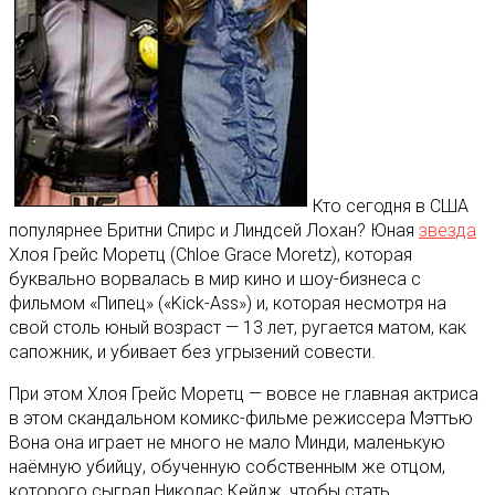
Кто сегодня в США
популярнее Бритни Спирс и Линдсей Лохан? Юная
звезда
Хлоя Грейс Моретц (Chloe Grace Moretz), которая
буквально ворвалась в мир кино и шоу-бизнеса с
фильмом «Пипец» («Kick-Ass») и, которая несмотря на
свой столь юный возраст — 13 лет, ругается матом, как
сапожник, и убивает без угрызений совести
.
При этом Хлоя Грейс Моретц — вовсе не главная актриса
в этом скандальном комикс-фильме режиссера Мэттью
Вона она играет не много не мало Минди, маленькую
наёмную убийцу, обученную собственным же отцом,
которого сыграл Николас Кейдж, чтобы стать