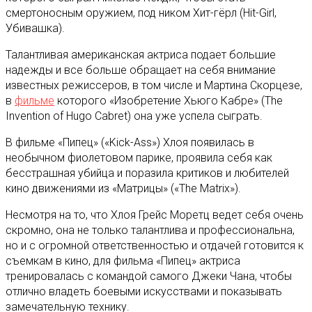
смертоносным оружием, под ником Хит-гёрл (Hit-Girl,
Убивашка).
Талантливая американская актриса подает большие
надежды и все больше обращает на себя внимание
известных режиссеров, в том числе и Мартина Скорцезе,
в
фильме
которого «Изобретение Хьюго Кабре» (The
Invention of Hugo Cabret) она уже успела сыграть.
В фильме «Пипец» («Kick-Ass») Хлоя появилась в
необычном фиолетовом парике, проявила себя как
бесстрашная убийца и поразила критиков и любителей
кино движениями из «Матрицы» («The Matrix»).
Несмотря на то, что Хлоя Грейс Моретц ведет себя очень
скромно, она не только талантлива и профессиональна,
но и с огромной ответственностью и отдачей готовится к
съемкам в кино, для фильма «Пипец» актриса
тренировалась с командой самого Джеки Чана, чтобы
отлично владеть боевыми искусствами и показывать
замечательную технику.