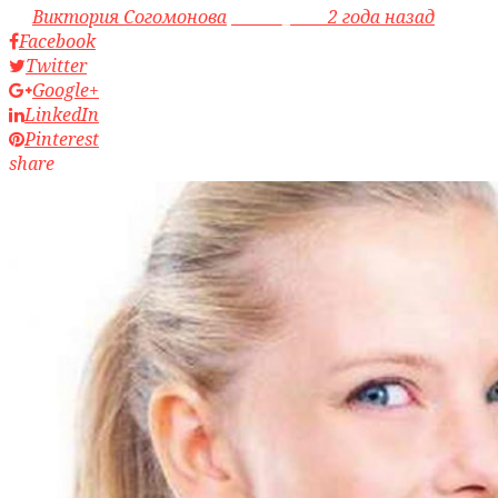
by
Виктория Согомонова
access_time
2 года назад
Facebook
Twitter
Google+
LinkedIn
Pinterest
share