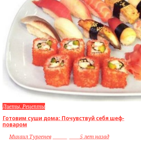
Диеты, Рецепты
Готовим суши дома: Почувствуй себя шеф-
поваром
by
Михаил Тургенев
access_time
5 лет назад