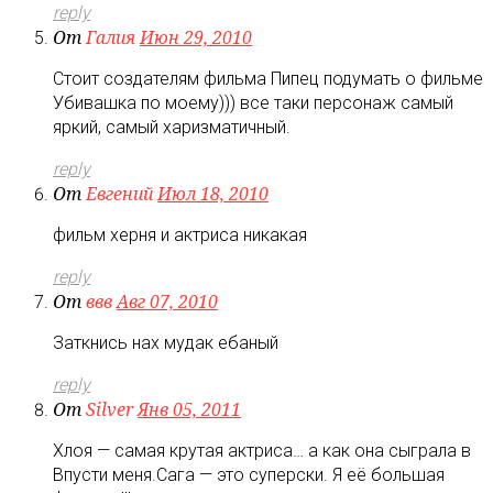
reply
От
Галия
Июн 29, 2010
Стоит создателям фильма Пипец подумать о фильме
Убивашка по моему))) все таки персонаж самый
яркий, самый харизматичный.
reply
От
Евгений
Июл 18, 2010
фильм херня и актриса никакая
reply
От
ввв
Авг 07, 2010
Заткнись нах мудак ебаный
reply
От
Silver
Янв 05, 2011
Хлоя — самая крутая актриса… а как она сыграла в
Впусти меня.Сага — это суперски. Я её большая