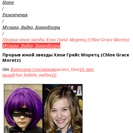
Home
/
Развлечения
/
Музыка, Видео, Кинообзоры
/
Прорыв юной звезды Хлои Грейс Моретц (Chloe Grace Moretz)
Музыка, Видео, Кинообзоры
Прорыв юной звезды Хлои Грейс Моретц (Chloe Grace
Moretz)
От
Виктория Согомонова
access_time
16 лет
назад
chat_bubble_outline
10