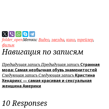
folder_open
Метки:
Видео
,
звезды
,
кино
,
трейлер
,
фильм
Навигация по записям
Предыдущая запись
Предыдущая запись
Странная
мода: Самая необычная обувь знаменитостей
Следующая запись
Следующая запись
Кристина
Хендрикс — самая красивая и сексуальная
женщина Америки
10 Responses