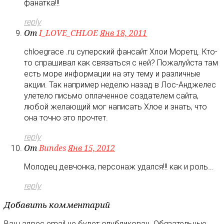
фанатка!!!
reply
От
I_LOVE_CHLOE
Янв 18, 2011
chloegrace .ru суперский фансайт Хлои Моретц. Кто-
то спрашивал как связаться с ней? Пожалуйста там
есть море информации на эту тему и различные
акции. Так например неделю назад в Лос-Анджелес
улетело письмо оплаченное создателем сайта,
любой желающий мог написать Хлое и знать, что
она точно это прочтет.
reply
От
Bundes
Янв 15, 2012
Молодец девчонка, персонаж удался!!! как и роль…
reply
Добавить комментарий
Ваш адрес email не будет опубликован.
Обязательные