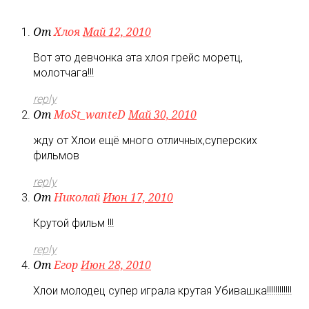
От
Хлоя
Май 12, 2010
Вот это девчонка эта хлоя грейс моретц,
молотчага!!!
reply
От
MoSt_wanteD
Май 30, 2010
жду от Хлои ещё много отличных,суперских
фильмов
reply
От
Николай
Июн 17, 2010
Крутой фильм !!!
reply
От
Егор
Июн 28, 2010
Хлои молодец супер играла крутая Убивашка!!!!!!!!!!!!