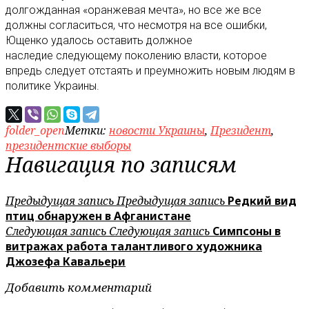
долгожданная «оранжевая мечта», но все же все
должны согласиться, что несмотря на все ошибки,
Ющенко удалось оставить должное
наследие следующему поколению власти, которое
впредь следует отстаять и преумножить новым людям в
политике Украины.
folder_open
Метки:
новости Украины
,
Президент
,
президентские выборы
Навигация по записям
Предыдущая запись
Предыдущая запись
Редкий вид
птиц обнаружен в Афганистане
Следующая запись
Следующая запись
Симпсоны в
витражах работа талантливого художника
Джозефа Кавальери
Добавить комментарий