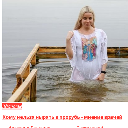
Здоровье
Кому нельзя нырять в прорубь - мнение врачей
by
Ангелина Боженко
access_time
5 лет назад