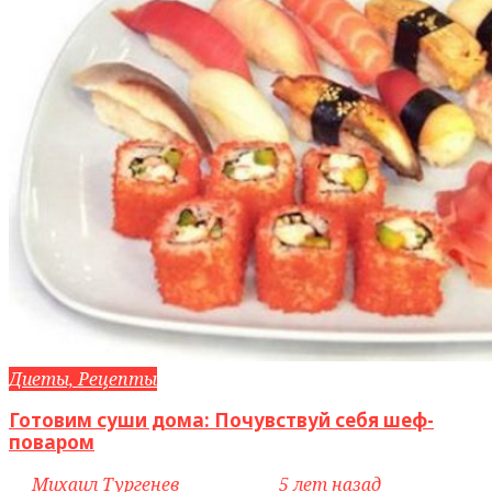
Диеты, Рецепты
Готовим суши дома: Почувствуй себя шеф-
поваром
by
Михаил Тургенев
access_time
5 лет назад