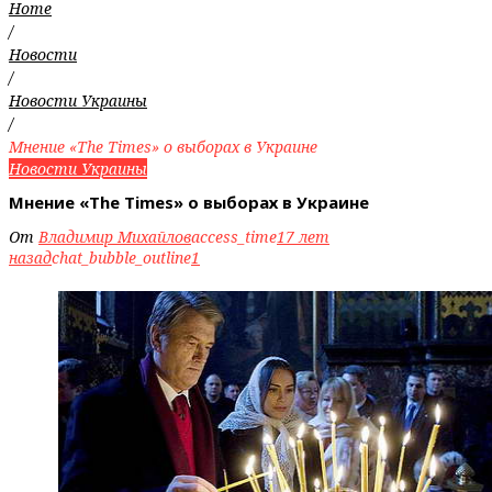
Home
/
Новости
/
Новости Украины
/
Мнение «The Times» о выборах в Украине
Новости Украины
Мнение «The Times» о выборах в Украине
От
Владимир Михайлов
access_time
17 лет
назад
chat_bubble_outline
1