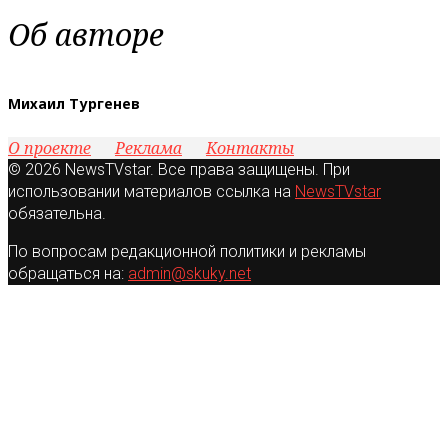
Об авторе
Михаил Тургенев
О проекте
Реклама
Контакты
© 2026 NewsTVstar. Все права защищены. При
использовании материалов ссылка на
NewsTVstar
обязательна.
По вопросам редакционной политики и рекламы
обращаться на:
admin@skuky.net