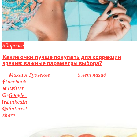
Здоровье
Какие очки лучше покупать для коррекции
зрения: важные параметры выбора?
by
Михаил Тургенев
access_time
5 лет назад
Facebook
Twitter
Google+
LinkedIn
Pinterest
share