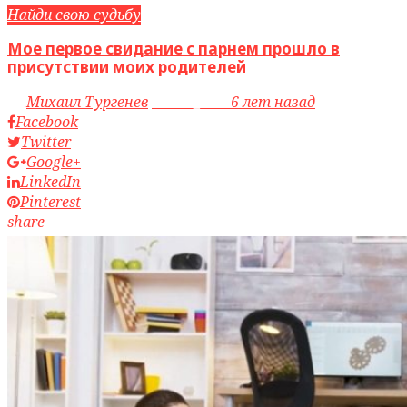
Найди свою судьбу
Мое первое свидание с парнем прошло в
присутствии моих родителей
by
Михаил Тургенев
access_time
6 лет назад
Facebook
Twitter
Google+
LinkedIn
Pinterest
share