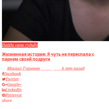
Найди свою судьбу
Жизненная история: Я чуть не переспала с
парнем своей подруги
by
Михаил Тургенев
access_time
6 лет назад
Facebook
Twitter
Google+
LinkedIn
Pinterest
share