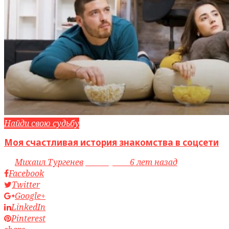
Найди свою судьбу
Моя счастливая история знакомства в соцсети
by
Михаил Тургенев
access_time
6 лет назад
Facebook
Twitter
Google+
LinkedIn
Pinterest