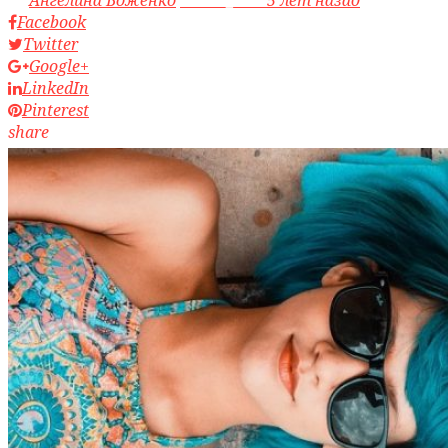
Facebook
Twitter
Google+
LinkedIn
Pinterest
share