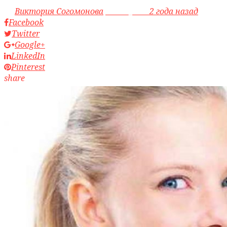
by
Виктория Согомонова
access_time
2 года назад
Facebook
Twitter
Google+
LinkedIn
Pinterest
share