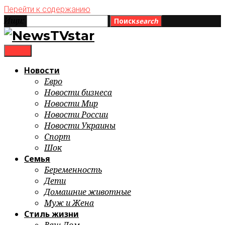
Перейти к содержанию
Ищи:
Поиск
search
menu
Новости
Евро
Новости бизнеса
Новости Мир
Новости России
Новости Украины
Спорт
Шок
Семья
Беременность
Дети
Домашние животные
Муж и Жена
Стиль жизни