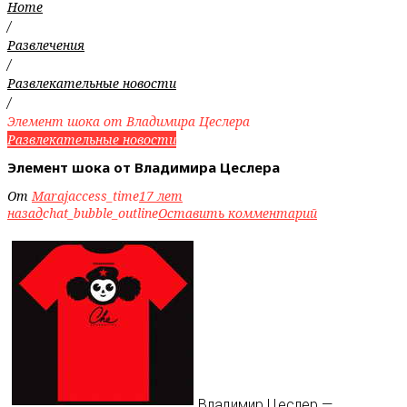
Home
/
Развлечения
/
Развлекательные новости
/
Элемент шока от Владимира Цеслера
Развлекательные новости
Элемент шока от Владимира Цеслера
От
Maraj
access_time
17 лет
назад
chat_bubble_outline
Оставить комментарий
Владимир Цеслер —