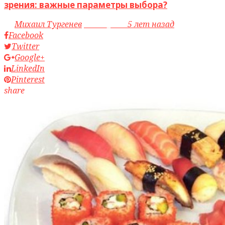
зрения: важные параметры выбора?
by
Михаил Тургенев
access_time
5 лет назад
Facebook
Twitter
Google+
LinkedIn
Pinterest
share