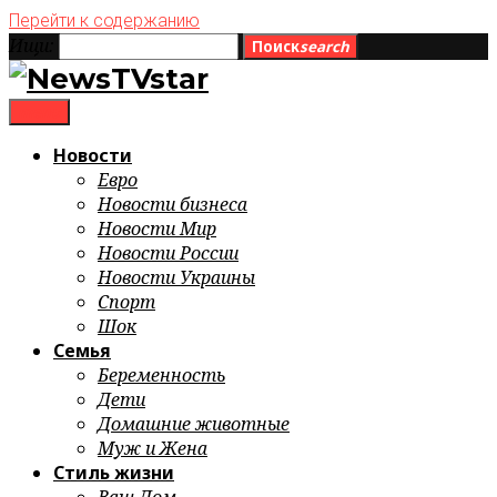
Перейти к содержанию
Ищи:
Поиск
search
menu
Новости
Евро
Новости бизнеса
Новости Мир
Новости России
Новости Украины
Спорт
Шок
Семья
Беременность
Дети
Домашние животные
Муж и Жена
Стиль жизни