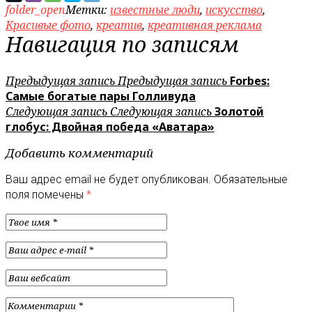
folder_open
Метки:
известные люди
,
искусство
,
Красивые фото
,
креатив
,
креативная реклама
Навигация по записям
Предыдущая запись
Предыдущая запись
Forbes:
Самые богатые пары Голливуда
Следующая запись
Следующая запись
Золотой
глобус: Двойная победа «Аватара»
Добавить комментарий
Ваш адрес email не будет опубликован.
Обязательные
поля помечены
*