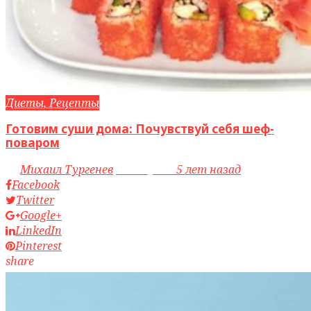
Диеты, Рецепты
Готовим суши дома: Почувствуй себя шеф-
поваром
by
Михаил Тургенев
access_time
5 лет назад
Facebook
Twitter
Google+
LinkedIn
Pinterest
share