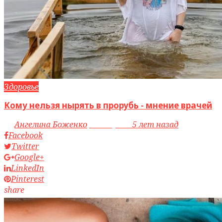
Здоровье
Кому нельзя нырять в прорубь - мнение врачей
by
Ангелина Боженко
access_time
5 лет назад
Facebook
Twitter
Google+
LinkedIn
Pinterest
share