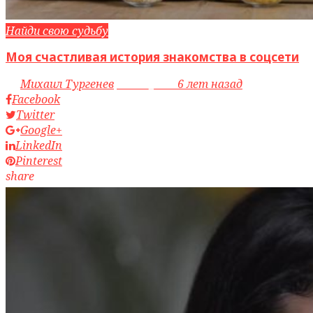
Найди свою судьбу
Моя счастливая история знакомства в соцсети
by
Михаил Тургенев
access_time
6 лет назад
Facebook
Twitter
Google+
LinkedIn
Pinterest
share