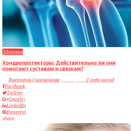
Здоровье
Хондропротекторы: Действительно ли они
помогают суставам и связкам?
by
Виктория Согомонова
access_time
2 года назад
Facebook
Twitter
Google+
LinkedIn
Pinterest
share