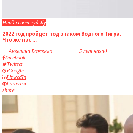
Найди свою судьбу
2022 год пройдет под знаком Водного Тигра.
Что же нас ...
by
Ангелина Боженко
access_time
5 лет назад
Facebook
Twitter
Google+
LinkedIn
Pinterest
share