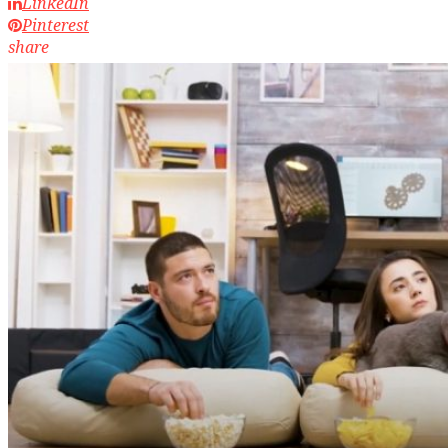
LinkedIn
Pinterest
share