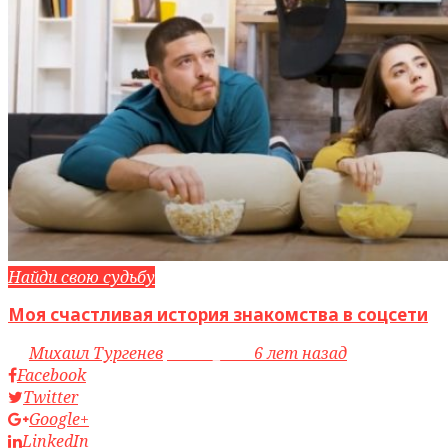
Найди свою судьбу
Моя счастливая история знакомства в соцсети
by
Михаил Тургенев
access_time
6 лет назад
Facebook
Twitter
Google+
LinkedIn