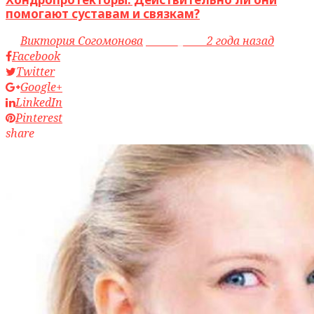
помогают суставам и связкам?
by
Виктория Согомонова
access_time
2 года назад
Facebook
Twitter
Google+
LinkedIn
Pinterest
share