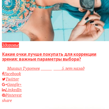
Здоровье
Какие очки лучше покупать для коррекции
зрения: важные параметры выбора?
by
Михаил Тургенев
access_time
5 лет назад
Facebook
Twitter
Google+
LinkedIn
Pinterest
share