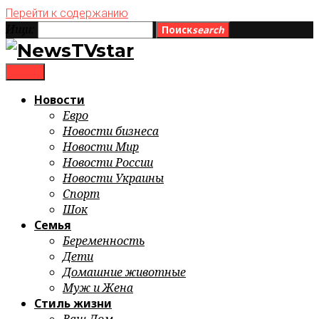
Перейти к содержанию
Ищи:
Поиск
search
menu
Новости
Евро
Новости бизнеса
Новости Мир
Новости России
Новости Украины
Спорт
Шок
Семья
Беременность
Дети
Домашние животные
Муж и Жена
Стиль жизни