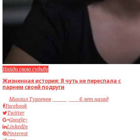
Найди свою судьбу
Жизненная история: Я чуть не переспала с
парнем своей подруги
by
Михаил Тургенев
access_time
6 лет назад
Facebook
Twitter
Google+
LinkedIn
Pinterest