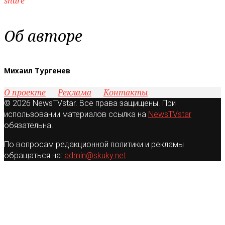
share
Об авторе
Михаил Тургенев
О проекте
Реклама
Контакты
© 2026 NewsTVstar. Все права защищены. При
использовании материалов ссылка на
NewsTVstar
обязательна.
По вопросам редакционной политики и рекламы
обращаться на:
admin@skuky.net