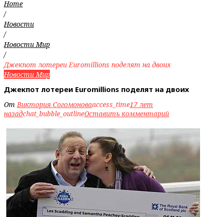
Home
/
Новости
/
Новости Мир
/
Джекпот лотереи Euromillions поделят на двоих
Новости Мир
Джекпот лотереи Euromillions поделят на двоих
От
Виктория Согомонова
access_time
17 лет
назад
chat_bubble_outline
Оставить комментарий