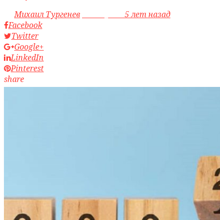
by
Михаил Тургенев
access_time
5 лет назад
Facebook
Twitter
Google+
LinkedIn
Pinterest
share