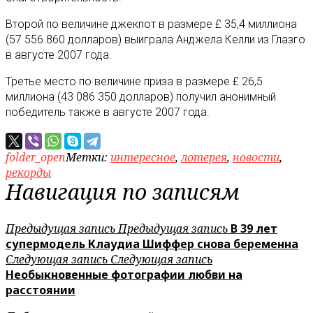
Второй по величине джекпот в размере £ 35,4 миллиона
(57 556 860 долларов) выиграла Анджела Келли из Глазго
в августе 2007 года.
Третье место по величине приза в размере £ 26,5
миллиона (43 086 350 долларов) получил анонимный
победитель также в августе 2007 года.
folder_open
Метки:
интересное
,
лотерея
,
новости
,
рекорды
Навигация по записям
Предыдущая запись
Предыдущая запись
В 39 лет
супермодель Клаудиа Шиффер снова беременна
Следующая запись
Следующая запись
Необыкновенные фотографии любви на
расстоянии