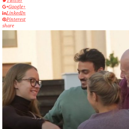
Twitter
Google+
LinkedIn
Pinterest
share