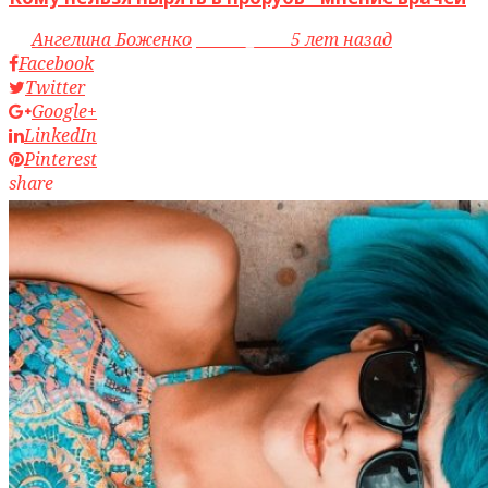
by
Ангелина Боженко
access_time
5 лет назад
Facebook
Twitter
Google+
LinkedIn
Pinterest
share