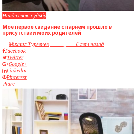
Найди свою судьбу
Мое первое свидание с парнем прошло в
присутствии моих родителей
by
Михаил Тургенев
access_time
6 лет назад
Facebook
Twitter
Google+
LinkedIn
Pinterest
share