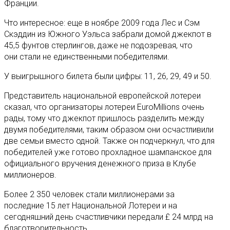
Франции.
Что интересное: еще в ноябре 2009 года Лес и Сэм
Скэддин из Южного Уэльса забрали домой джекпот в
45,5 фунтов стерлингов, даже не подозревая, что
они стали не единственными победителями.
У выигрышного билета были цифры: 11, 26, 29, 49 и 50.
Представитель национальной европейской лотереи
сказал, что организаторы лотереи EuroMillions очень
рады, тому что джекпот пришлось разделить между
двумя победителями, таким образом они осчастливили
две семьи вместо одной. Также он подчеркнул, что для
победителей уже готово прохладное шампанское для
официального вручения денежного приза в Клубе
миллионеров.
Более 2 350 человек стали миллионерами за
последние 15 лет Национальной Лотереи и на
сегодняшний день счастливчики передали £ 24 млрд на
благотворительность.