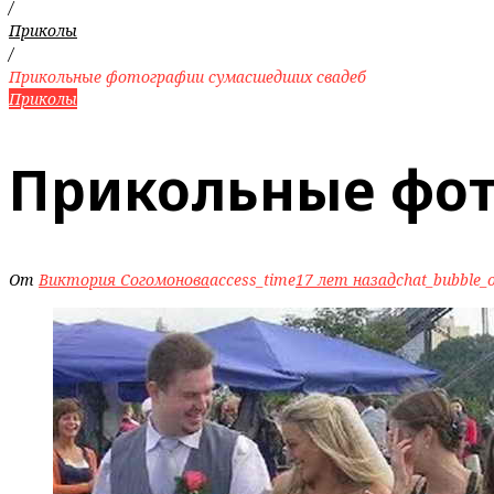
/
Приколы
/
Прикольные фотографии сумасшедших свадеб
Приколы
Прикольные фот
От
Виктория Согомонова
access_time
17 лет назад
chat_bubble_o