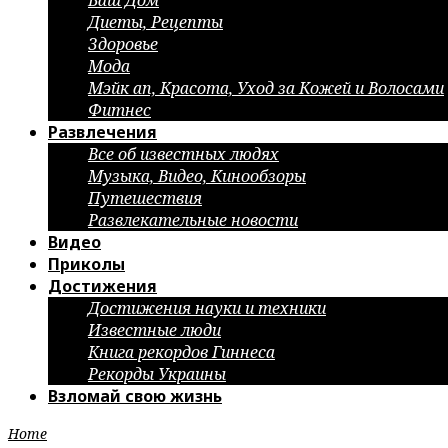
Ваш Дом
Диеты, Рецепты
Здоровье
Мода
Мэйк ап, Красота, Уход за Кожей и Волосами
Фитнес
Развлечения
Все об известных людях
Музыка, Видео, Кинообзоры
Путешествия
Развлекательные новости
Видео
Приколы
Достижения
Достижения науки и техники
Известные люди
Книга рекордов Гиннеса
Рекорды Украины
Взломай свою жизнь
Home