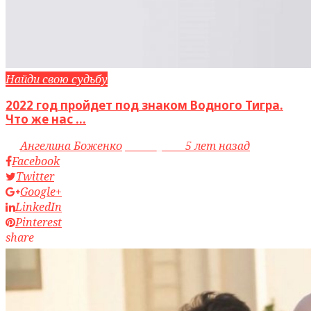
Найди свою судьбу
2022 год пройдет под знаком Водного Тигра.
Что же нас ...
by
Ангелина Боженко
access_time
5 лет назад
Facebook
Twitter
Google+
LinkedIn
Pinterest
share