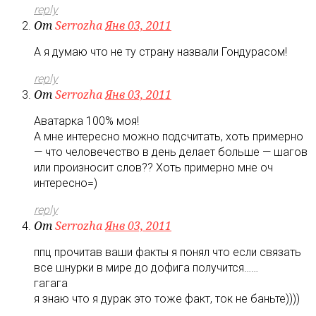
reply
От
Serrozha
Янв 03, 2011
А я думаю что не ту страну назвали Гондурасом!
reply
От
Serrozha
Янв 03, 2011
Аватарка 100% моя!
А мне интересно можно подсчитать, хоть примерно
— что человечество в день делает больше — шагов
или произносит слов?? Хоть примерно мне оч
интересно=)
reply
От
Serrozha
Янв 03, 2011
ппц прочитав ваши факты я понял что если связать
все шнурки в мире до дофига получится……
гагага
я знаю что я дурак это тоже факт, ток не баньте))))