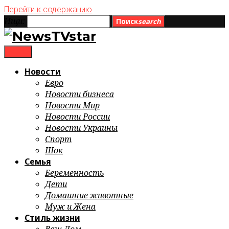
Перейти к содержанию
Ищи:
Поиск
search
menu
Новости
Евро
Новости бизнеса
Новости Мир
Новости России
Новости Украины
Спорт
Шок
Семья
Беременность
Дети
Домашние животные
Муж и Жена
Стиль жизни