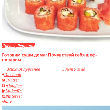
Диеты, Рецепты
Готовим суши дома: Почувствуй себя шеф-
поваром
by
Михаил Тургенев
access_time
5 лет назад
Facebook
Twitter
Google+
LinkedIn
Pinterest
share