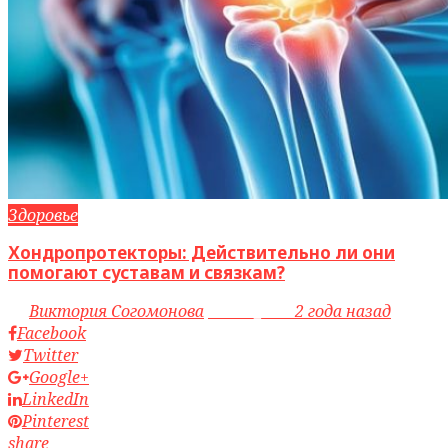
Здоровье
Хондропротекторы: Действительно ли они
помогают суставам и связкам?
by
Виктория Согомонова
access_time
2 года назад
Facebook
Twitter
Google+
LinkedIn
Pinterest
share