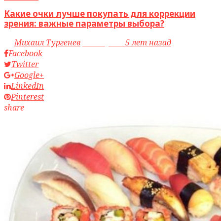
Какие очки лучше покупать для коррекции
зрения: важные параметры выбора?
by
Михаил Тургенев
access_time
5 лет назад
Facebook
Twitter
Google+
LinkedIn
Pinterest
share