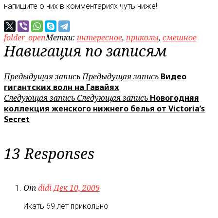
напишите о них в комментариях чуть ниже!
folder_open
Метки:
интересное
,
приколы
,
смешное
Навигация по записям
Предыдущая запись
Предыдущая запись
Видео
гигантских волн на Гавайях
Следующая запись
Следующая запись
Новогодняя
коллекция женского нижнего белья от Victoria’s
Secret
13 Responses
От
didi
Дек 10, 2009
Икать 69 лет прикольно