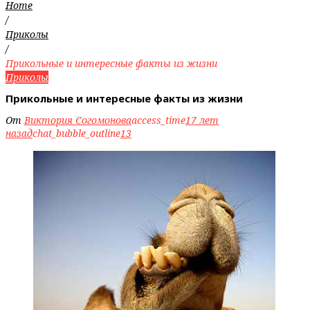
Home
/
Приколы
/
Прикольные и интересные факты из жизни
Приколы
Прикольные и интересные факты из жизни
От
Виктория Согомонова
access_time
17 лет
назад
chat_bubble_outline
13