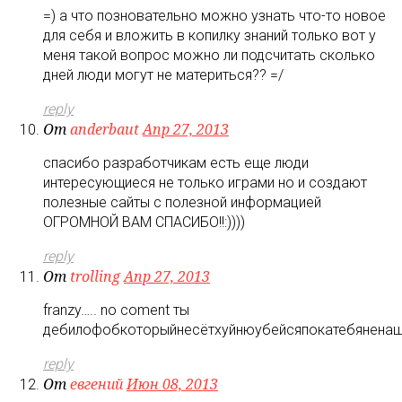
=) а что позновательно можно узнать что-то новое
для себя и вложить в копилку знаний только вот у
меня такой вопрос можно ли подсчитать сколько
дней люди могут не материться?? =/
reply
От
anderbaut
Апр 27, 2013
спасибо разработчикам есть еще люди
интересующиеся не только играми но и создают
полезные сайты с полезной информацией
ОГРОМНОЙ ВАМ СПАСИБО!!:))))
reply
От
trolling
Апр 27, 2013
franzy….. no coment ты
дебилофобкоторыйнесётхуйнюубейсяпокатебяненаш
reply
От
евгений
Июн 08, 2013