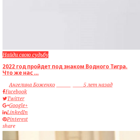
Найди свою судьбу
2022 год пройдет под знаком Водного Тигра.
Что же нас ...
by
Ангелина Боженко
access_time
5 лет назад
Facebook
Twitter
Google+
LinkedIn
Pinterest
share