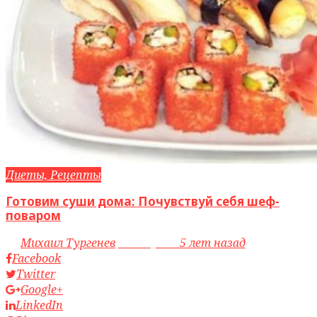
Диеты, Рецепты
Готовим суши дома: Почувствуй себя шеф-
поваром
by
Михаил Тургенев
access_time
5 лет назад
Facebook
Twitter
Google+
LinkedIn