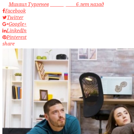
by
Михаил Тургенев
access_time
6 лет назад
Facebook
Twitter
Google+
LinkedIn
Pinterest
share