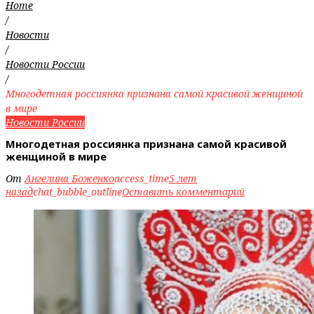
Home
/
Новости
/
Новости России
/
Многодетная россиянка признана самой красивой женщиной
в мире
Новости России
Многодетная россиянка признана самой красивой
женщиной в мире
От
Ангелина Боженко
access_time
5 лет
назад
chat_bubble_outline
Оставить комментарий