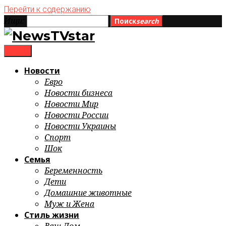
Перейти к содержанию
Ищи:
Поиск
search
menu
Новости
Евро
Новости бизнеса
Новости Мир
Новости России
Новости Украины
Спорт
Шок
Семья
Беременность
Дети
Домашние животные
Муж и Жена
Стиль жизни