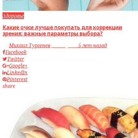
Здоровье
Какие очки лучше покупать для коррекции
зрения: важные параметры выбора?
by
Михаил Тургенев
access_time
5 лет назад
Facebook
Twitter
Google+
LinkedIn
Pinterest
share