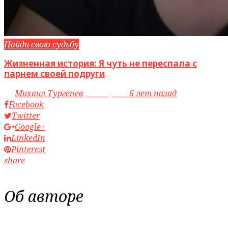
Найди свою судьбу
Жизненная история: Я чуть не переспала с
парнем своей подруги
by
Михаил Тургенев
access_time
6 лет назад
Facebook
Twitter
Google+
LinkedIn
Pinterest
share
Об авторе