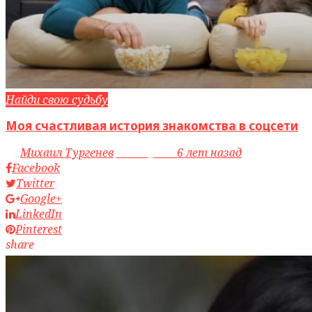
Найди свою судьбу
Моя счастливая история знакомства в соцсети
by
Михаил Тургенев
access_time
6 лет назад
Facebook
Twitter
Google+
LinkedIn
Pinterest
share