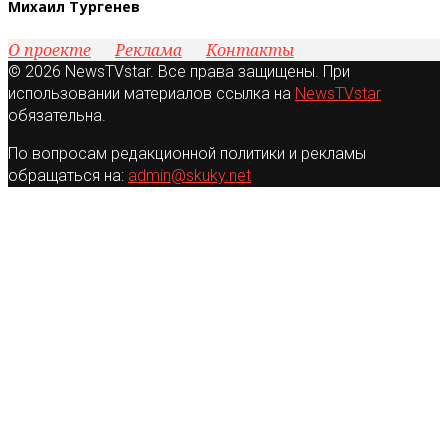
Михаил Тургенев
О проекте
Реклама
Контакты
© 2026 NewsTVstar. Все права защищены. При
использовании материалов ссылка на
NewsTVstar
обязательна.
По вопросам редакционной политики и рекламы
обращаться на:
admin@skuky.net