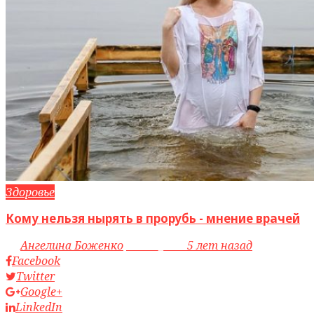
Здоровье
Кому нельзя нырять в прорубь - мнение врачей
by
Ангелина Боженко
access_time
5 лет назад
Facebook
Twitter
Google+
LinkedIn