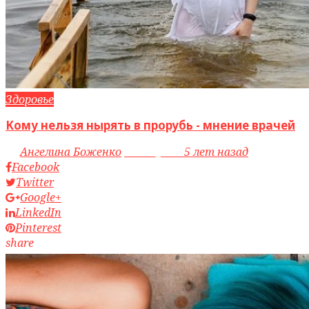
Здоровье
Кому нельзя нырять в прорубь - мнение врачей
by
Ангелина Боженко
access_time
5 лет назад
Facebook
Twitter
Google+
LinkedIn
Pinterest
share