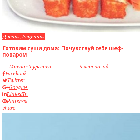
Диеты, Рецепты
Готовим суши дома: Почувствуй себя шеф-
поваром
by
Михаил Тургенев
access_time
5 лет назад
Facebook
Twitter
Google+
LinkedIn
Pinterest
share