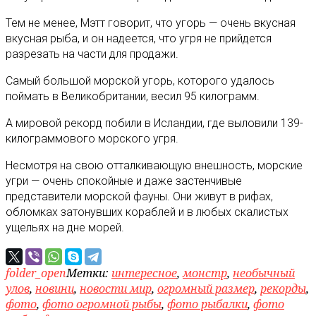
Тем не менее, Мэтт говорит, что угорь — очень вкусная
вкусная рыба, и он надеется, что угря не прийдется
разрезать на части для продажи.
Самый большой морской угорь, которого удалось
поймать в Великобритании, весил 95 килограмм.
А мировой рекорд побили в Исландии, где выловили 139-
килограммового морского угря.
Несмотря на свою отталкивающую внешность, морские
угри — очень спокойные и даже застенчивые
представители морской фауны. Они живут в рифах,
обломках затонувших кораблей и в любых скалистых
ущельях на дне морей.
folder_open
Метки:
интересное
,
монстр
,
необычный
улов
,
новини
,
новости мир
,
огромный размер
,
рекорды
,
фото
,
фото огромной рыбы
,
фото рыбалки
,
фото