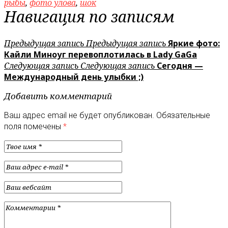
рыбы
,
фото улова
,
шок
Навигация по записям
Предыдущая запись
Предыдущая запись
Яркие фото:
Кайли Миноуг перевоплотилась в Lady GaGa
Следующая запись
Следующая запись
Сегодня —
Международный день улыбки ;)
Добавить комментарий
Ваш адрес email не будет опубликован.
Обязательные
поля помечены
*