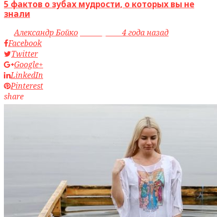
5 фактов о зубах мудрости, о которых вы не
знали
by
Александр Бойко
access_time
4 года назад
Facebook
Twitter
Google+
LinkedIn
Pinterest
share