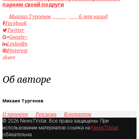
парнем своей подруги
by
Михаил Тургенев
access_time
6 лет назад
Facebook
Twitter
Google+
LinkedIn
Pinterest
share
Об авторе
Михаил Тургенев
О проекте
Реклама
Контакты
© 2026 NewsTVstar. Все права защищены. При
использовании материалов ссылка на
NewsTVstar
обязательна.