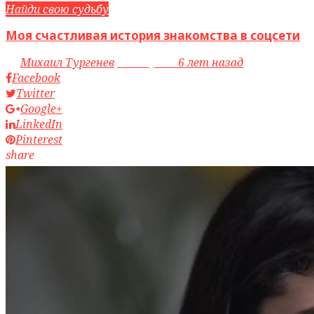
Найди свою судьбу
Моя счастливая история знакомства в соцсети
by
Михаил Тургенев
access_time
6 лет назад
Facebook
Twitter
Google+
LinkedIn
Pinterest
share