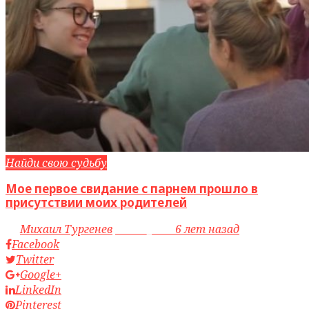
Найди свою судьбу
Мое первое свидание с парнем прошло в
присутствии моих родителей
by
Михаил Тургенев
access_time
6 лет назад
Facebook
Twitter
Google+
LinkedIn
Pinterest