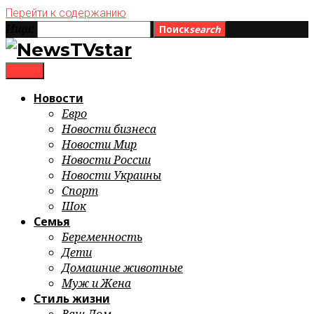
Перейти к содержанию
Ищи:
Поиск
search
menu
Новости
Евро
Новости бизнеса
Новости Мир
Новости России
Новости Украины
Спорт
Шок
Семья
Беременность
Дети
Домашние животные
Муж и Жена
Стиль жизни