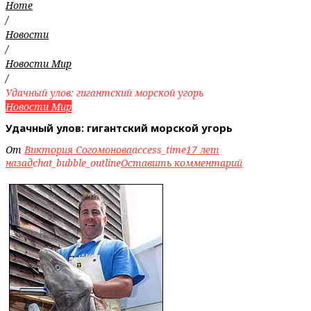
Home
/
Новости
/
Новости Мир
/
Удачный улов: гигантский морской угорь
Новости Мир
Удачный улов: гигантский морской угорь
От
Виктория Согомонова
access_time
17 лет
назад
chat_bubble_outline
Оставить комментарий