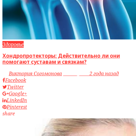
Здоровье
Хондропротекторы: Действительно ли они
помогают суставам и связкам?
by
Виктория Согомонова
access_time
2 года назад
Facebook
Twitter
Google+
LinkedIn
Pinterest
share