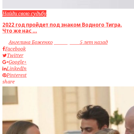
Найди свою судьбу
2022 год пройдет под знаком Водного Тигра.
Что же нас ...
by
Ангелина Боженко
access_time
5 лет назад
Facebook
Twitter
Google+
LinkedIn
Pinterest
share