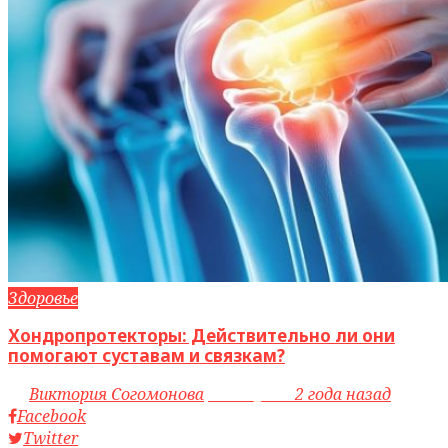
Здоровье
Хондропротекторы: Действительно ли они
помогают суставам и связкам?
by
Виктория Согомонова
access_time
2 года назад
Facebook
Twitter