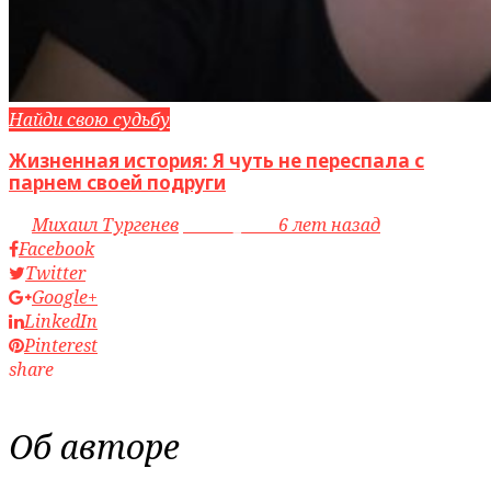
Найди свою судьбу
Жизненная история: Я чуть не переспала с
парнем своей подруги
by
Михаил Тургенев
access_time
6 лет назад
Facebook
Twitter
Google+
LinkedIn
Pinterest
share
Об авторе