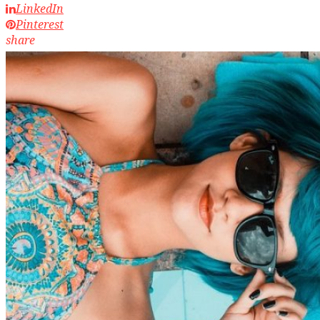
LinkedIn
Pinterest
share