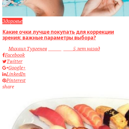
Здоровье
Какие очки лучше покупать для коррекции
зрения: важные параметры выбора?
by
Михаил Тургенев
access_time
5 лет назад
Facebook
Twitter
Google+
LinkedIn
Pinterest
share