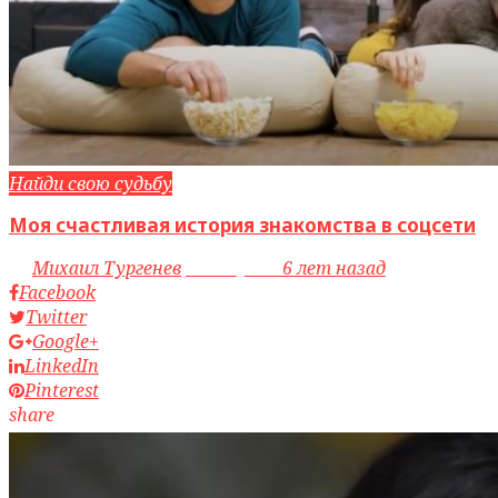
Найди свою судьбу
Моя счастливая история знакомства в соцсети
by
Михаил Тургенев
access_time
6 лет назад
Facebook
Twitter
Google+
LinkedIn
Pinterest
share