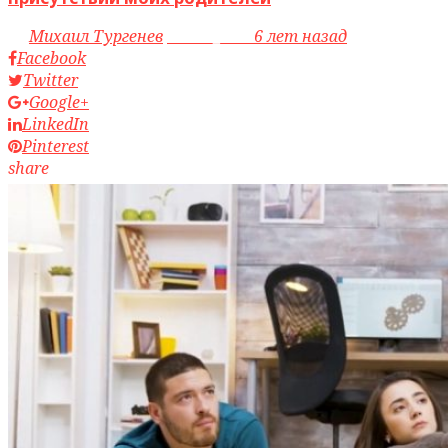
by
Михаил Тургенев
access_time
6 лет назад
Facebook
Twitter
Google+
LinkedIn
Pinterest
share