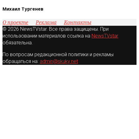
Михаил Тургенев
О проекте
Реклама
Контакты
© 2026 NewsTVstar. Все права защищены. При
использовании материалов ссылка на
NewsTVstar
обязательна.
По вопросам редакционной политики и рекламы
обращаться на:
admin@skuky.net