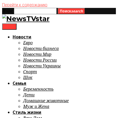
Перейти к содержанию
Ищи:
Поиск
search
menu
Новости
Евро
Новости бизнеса
Новости Мир
Новости России
Новости Украины
Спорт
Шок
Семья
Беременность
Дети
Домашние животные
Муж и Жена
Стиль жизни