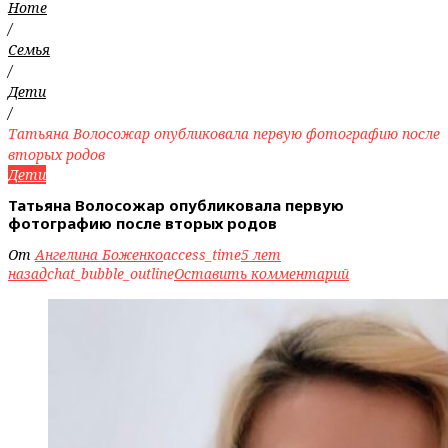
Home
/
Семья
/
Дети
/
Татьяна Волосожар опубликовала первую фотографию после
вторых родов
Дети
Татьяна Волосожар опубликовала первую
фотографию после вторых родов
От
Ангелина Боженко
access_time
5 лет
назад
chat_bubble_outline
Оставить комментарий