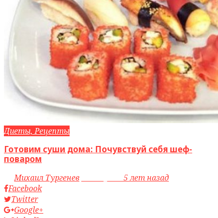
Диеты, Рецепты
Готовим суши дома: Почувствуй себя шеф-
поваром
by
Михаил Тургенев
access_time
5 лет назад
Facebook
Twitter
Google+