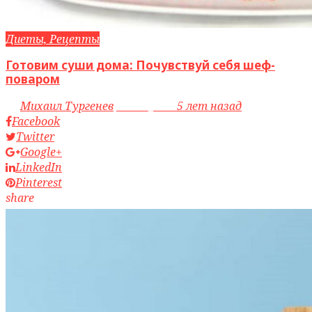
Диеты, Рецепты
Готовим суши дома: Почувствуй себя шеф-
поваром
by
Михаил Тургенев
access_time
5 лет назад
Facebook
Twitter
Google+
LinkedIn
Pinterest
share