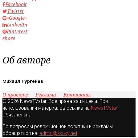
Facebook
Twitter
Google+
LinkedIn
Pinterest
share
Об авторе
Михаил Тургенев
О проекте
Реклама
Контакты
© 2026 NewsTVstar. Все права защищены. При
использовании материалов ссылка на
NewsTVstar
обязательна.
По вопросам редакционной политики и рекламы
обращаться на:
admin@skuky.net