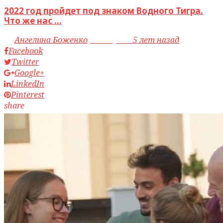
2022 год пройдет под знаком Водного Тигра.
Что же нас ...
by
Ангелина Боженко
access_time
5 лет назад
Facebook
Twitter
Google+
LinkedIn
Pinterest
share