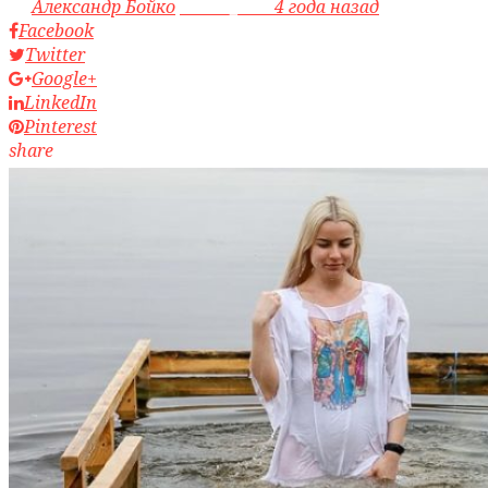
by
Александр Бойко
access_time
4 года назад
Facebook
Twitter
Google+
LinkedIn
Pinterest
share