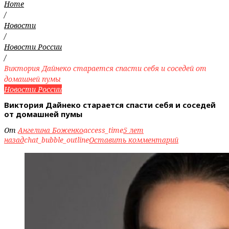
Home
/
Новости
/
Новости России
/
Виктория Дайнеко старается спасти себя и соседей от
домашней пумы
Новости России
Виктория Дайнеко старается спасти себя и соседей
от домашней пумы
От
Ангелина Боженко
access_time
5 лет
назад
chat_bubble_outline
Оставить комментарий