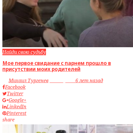
Найди свою судьбу
Мое первое свидание с парнем прошло в
присутствии моих родителей
by
Михаил Тургенев
access_time
6 лет назад
Facebook
Twitter
Google+
LinkedIn
Pinterest
share