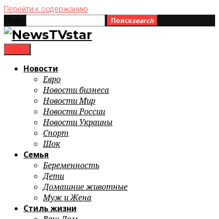
Перейти к содержанию
Ищи:
Поиск
search
menu
Новости
Евро
Новости бизнеса
Новости Мир
Новости России
Новости Украины
Спорт
Шок
Семья
Беременность
Дети
Домашние животные
Муж и Жена
Стиль жизни