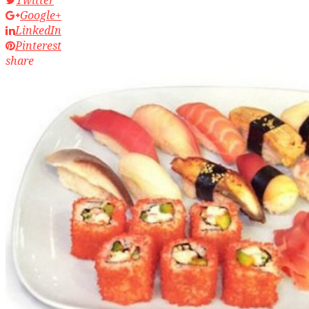
Google+
LinkedIn
Pinterest
share