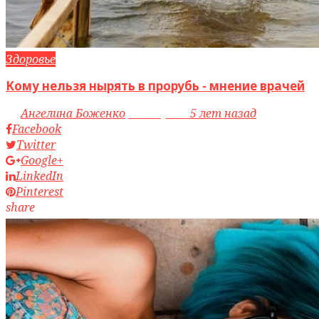
Здоровье
Кому нельзя нырять в прорубь - мнение врачей
by
Ангелина Боженко
access_time
5 лет назад
Facebook
Twitter
Google+
LinkedIn
Pinterest
share