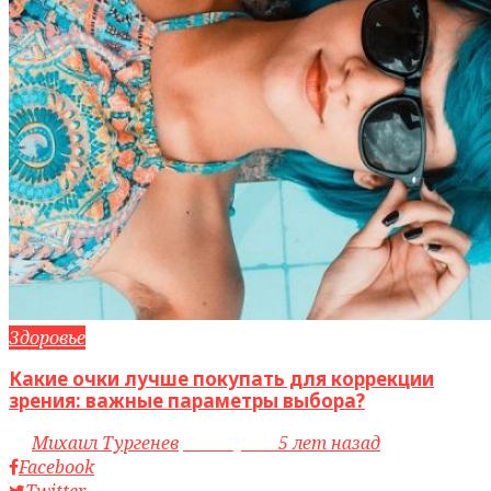
Здоровье
Какие очки лучше покупать для коррекции
зрения: важные параметры выбора?
by
Михаил Тургенев
access_time
5 лет назад
Facebook
Twitter