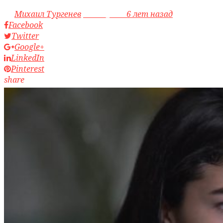
by
Михаил Тургенев
access_time
6 лет назад
Facebook
Twitter
Google+
LinkedIn
Pinterest
share