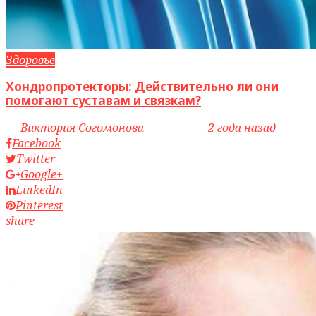
Здоровье
Хондропротекторы: Действительно ли они
помогают суставам и связкам?
by
Виктория Согомонова
access_time
2 года назад
Facebook
Twitter
Google+
LinkedIn
Pinterest
share