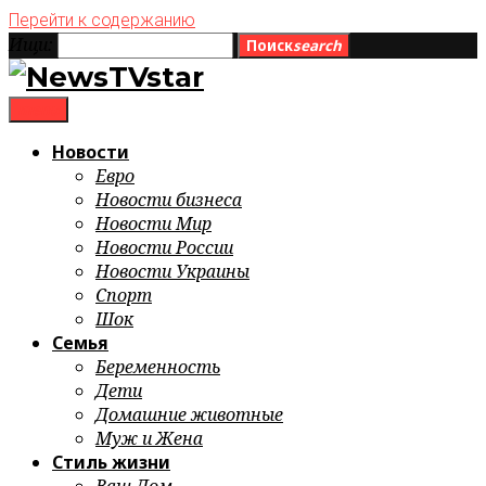
Перейти к содержанию
Ищи:
Поиск
search
menu
Новости
Евро
Новости бизнеса
Новости Мир
Новости России
Новости Украины
Спорт
Шок
Семья
Беременность
Дети
Домашние животные
Муж и Жена
Стиль жизни