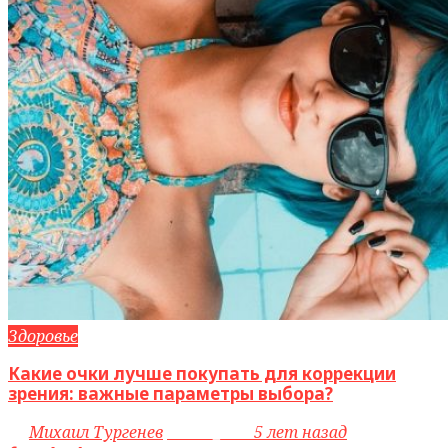
Здоровье
Какие очки лучше покупать для коррекции
зрения: важные параметры выбора?
by
Михаил Тургенев
access_time
5 лет назад