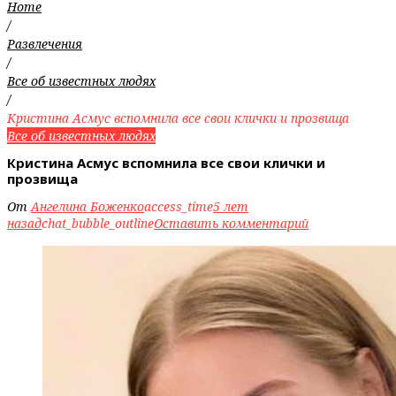
Home
/
Развлечения
/
Все об известных людях
/
Кристина Асмус вспомнила все свои клички и прозвища
Все об известных людях
Кристина Асмус вспомнила все свои клички и
прозвища
От
Ангелина Боженко
access_time
5 лет
назад
chat_bubble_outline
Оставить комментарий