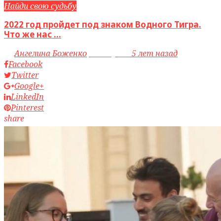
Найди свою судьбу
2022 год пройдет под знаком Водного Тигра.
Что же нас ...
by
Ангелина Боженко
access_time
5 лет назад
Facebook
Twitter
Google+
LinkedIn
Pinterest
share