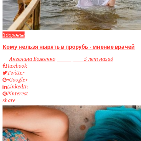
Здоровье
Кому нельзя нырять в прорубь - мнение врачей
by
Ангелина Боженко
access_time
5 лет назад
Facebook
Twitter
Google+
LinkedIn
Pinterest
share