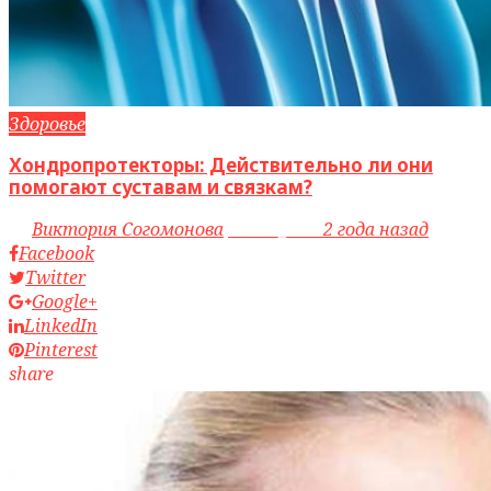
Здоровье
Хондропротекторы: Действительно ли они
помогают суставам и связкам?
by
Виктория Согомонова
access_time
2 года назад
Facebook
Twitter
Google+
LinkedIn
Pinterest
share