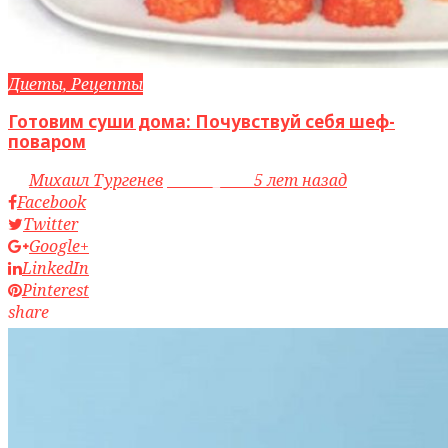
Диеты, Рецепты
Готовим суши дома: Почувствуй себя шеф-
поваром
by
Михаил Тургенев
access_time
5 лет назад
Facebook
Twitter
Google+
LinkedIn
Pinterest
share