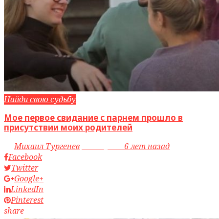
Найди свою судьбу
Мое первое свидание с парнем прошло в
присутствии моих родителей
by
Михаил Тургенев
access_time
6 лет назад
Facebook
Twitter
Google+
LinkedIn
Pinterest
share