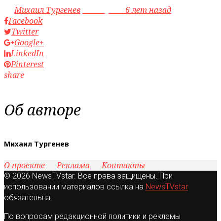
by
Михаил Тургенев
access_time
6 лет назад
Facebook
Twitter
Google+
LinkedIn
Pinterest
share
Об авторе
Михаил Тургенев
О проекте
Реклама
Контакты
© 2026 NewsTVstar. Все права защищены. При
использовании материалов ссылка на
NewsTVstar
обязательна.
По вопросам редакционной политики и рекламы