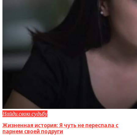
Найди свою судьбу
Жизненная история: Я чуть не переспала с
парнем своей подруги