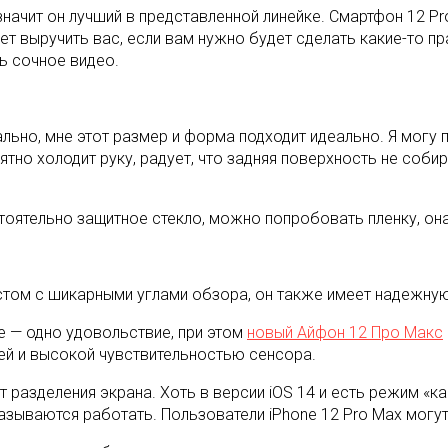
значит он лучший в представленной линейке. Смартфон 12 P
жет выручить вас, если вам нужно будет сделать какие-то п
ь сочное видео.
льно, мне этот размер и форма подходит идеально. Я могу 
тно холодит руку, радует, что задняя поверхность не соби
оятельно защитное стекло, можно попробовать пленку, она
стом с шикарными углами обзора, он также имеет надежную
е — одно удовольствие, при этом
новый Айфон 12 Про Макс
ией и высокой чувствительностью сенсора.
азделения экрана. Хоть в версии iOS 14 и есть режим «карт
зываются работать. Пользователи iPhone 12 Pro Max могут