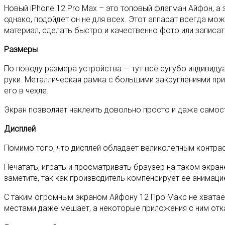
Новый iPhone 12 Pro Max – это топовый флагман Айфон, а 
однако, подойдет он не для всех. Этот аппарат всегда мо
материал, сделать быстро и качественно фото или записат
Размеры
По поводу размера устройства — тут все сугубо индивидуа
руки. Металлическая рамка с большими закруглениями прия
его в чехле.
Экран позволяет наклеить довольно просто и даже самост
Дисплей
Помимо того, что дисплей обладает великолепным контра
Печатать, играть и просматривать браузер на таком экран
заметите, так как производитель компенсирует ее анимац
С таким огромным экраном Айфону 12 Про Макс не хватает р
местами даже мешает, а некоторые приложения с ним отка