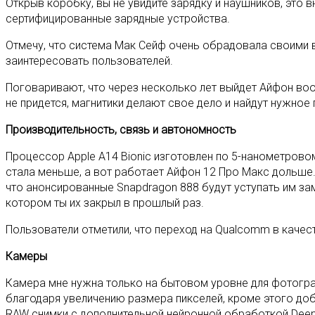
Открыв коробку, вы не увидите зарядку и наушников, это 
сертифицированные зарядные устройства.
Отмечу, что система Мак Сейф очень обрадовала своими 
заинтересовать пользователей.
Поговаривают, что через несколько лет выйдет Айфон воо
не придется, магнитики делают свое дело и найдут нужное
Производительность, связь и автономность
Процессор Apple A14 Bionic изготовлен по 5-нанометровом
стала меньше, а вот работает Айфон 12 Про Макс дольше.
что анонсированные Snapdragon 888 будут уступать им зам
котором ты их закрыл в прошлый раз.
Пользователи отметили, что переход на Qualcomm в качес
Камеры
Камера мне нужна только на бытовом уровне для фотограф
благодаря увеличению размера пикселей, кроме этого до
RAW снимки с дополнительной нейронной обработкой Deep