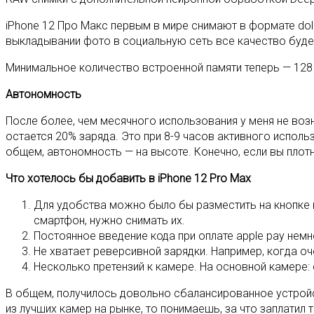
iPhone 12 Про Макс первым в мире снимают в формате dolby 
выкладывании фото в социальную сеть все качество буде
Минимальное количество встроенной памяти теперь — 128 ги
Автономность
После более, чем месячного использования у меня не воз
остается 20% заряда. Это при 8-9 часов активного использ
общем, автономность — на высоте. Конечно, если вы плотн
Что хотелось бы добавить в iPhone 12 Pro Max
Для удобства можно было бы разместить на кнопке в
смартфон, нужно снимать их.
Постоянное введение кода при оплате apple pay немн
Не хватает реверсивной зарядки. Например, когда оч
Несколько претензий к камере. На основной камере:
В общем, получилось довольно сбалансированное устройст
из лучших камер на рынке, то понимаешь, за что заплатил т