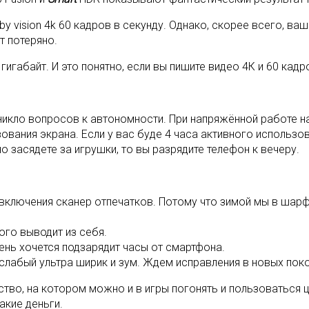
vision 4k 60 кадров в секунду. Однако, скорее всего, вашег
т потеряно.
габайт. И это понятно, если вы пишите видео 4К и 60 кадро
никло вопросов к автономности. При напряжённой работе на
ования экрана. Если у вас буде 4 часа активного использов
о засядете за игрушки, то вы разрядите телефон к вечеру.
ключения сканер отпечатков. Потому что зимой мы в шарфа
ого выводит из себя.
ень хочется подзарядит часы от смартфона.
 слабый ультра ширик и зум. Ждем исправления в новых пок
во, на котором можно и в игры погонять и пользоваться це
акие деньги.