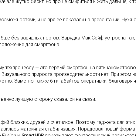
вначале жутко бесит, но проще смириться и жить дальше, к 
возможностями, и не зря ее показали на презентации. Нуж
бще без зарядных портов. Зарядка Мак Сейф устроена так, 
 положение для смартфона.
у техпроцессу — это первый смартфон на пятинанометровом 
 Визуального прироста производительности нет. При этом н
етно. Заметно также 6 гигабайтов оперативки, благодаря ч
твенно лучшую сторону сказался на связи.
ий близких, друзей и счетчиков. Поэтому гаджета для этих
бавилась матричная стабилизация. Порадовал новый формат
 Fusion и
Smart
HDR показывают фантастический результат 