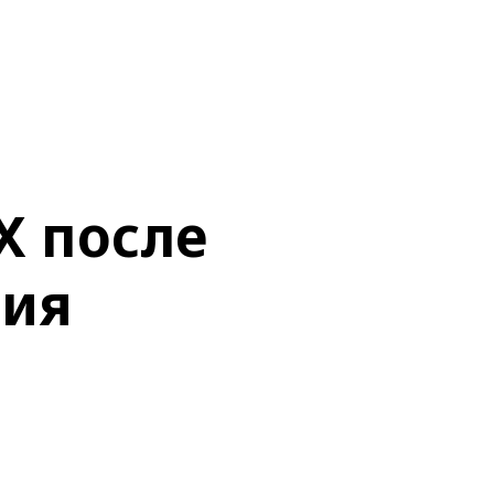
X после
ния