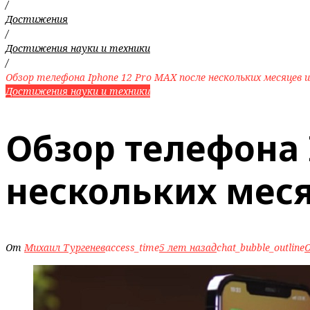
/
Достижения
/
Достижения науки и техники
/
Обзор телефона Iphone 12 Pro MAX после нескольких месяцев 
Достижения науки и техники
Обзор телефона 
нескольких мес
От
Михаил Тургенев
access_time
5 лет назад
chat_bubble_outline