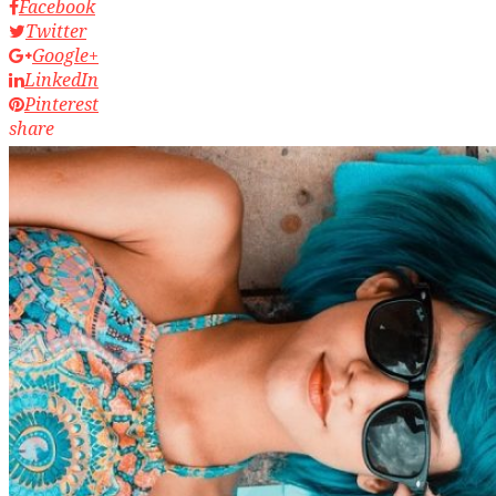
Facebook
Twitter
Google+
LinkedIn
Pinterest
share