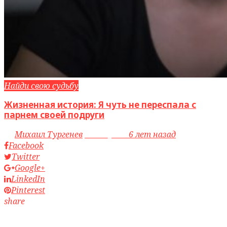
Найди свою судьбу
Жизненная история: Я чуть не переспала с
парнем своей подруги
by
Михаил Тургенев
access_time
6 лет назад
Facebook
Twitter
Google+
LinkedIn
Pinterest
share