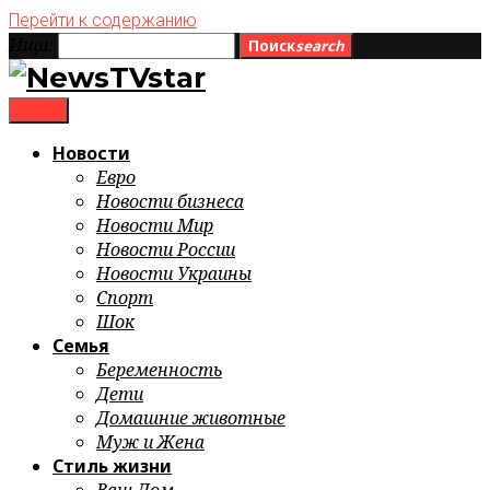
Перейти к содержанию
Ищи:
Поиск
search
menu
Новости
Евро
Новости бизнеса
Новости Мир
Новости России
Новости Украины
Спорт
Шок
Семья
Беременность
Дети
Домашние животные
Муж и Жена
Стиль жизни