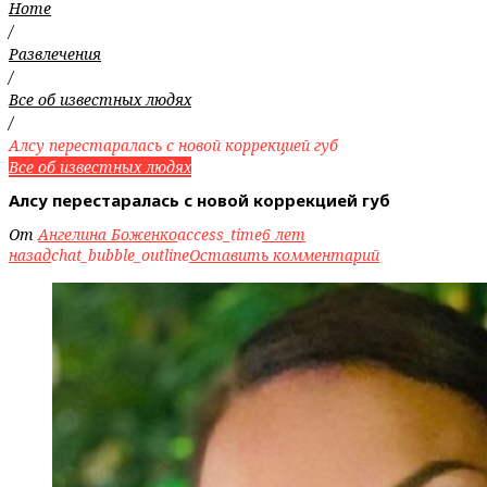
Home
/
Развлечения
/
Все об известных людях
/
Алсу перестаралась с новой коррекцией губ
Все об известных людях
Алсу перестаралась с новой коррекцией губ
От
Ангелина Боженко
access_time
6 лет
назад
chat_bubble_outline
Оставить комментарий