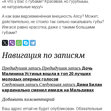
«A что у Вас с губами? Красивая, но гууубыыы,
не натуральные мууу!»
А как вам видоизменённая внешность Алсу? Может,
действительно, не стоило так сильно накалывать губы?
Или всё равно красотка, даже с такими большими
губами?
Навигация по записям
Предыдущая запись
Предыдущая запись
Дочь
Малинина Устинья вошла в топ 20 лучших
молодых оперных голосов
Следующая запись
Следующая запись
Дима Билан
кардинально сменил имидж на Мальдивах
Добавить комментарий
Ваш адрес email не будет опубликован.
Обязательные