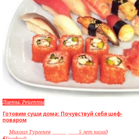
Диеты, Рецепты
Готовим суши дома: Почувствуй себя шеф-
поваром
by
Михаил Тургенев
access_time
5 лет назад
Facebook