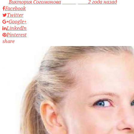
by
Виктория Согомонова
access_time
2 года назад
Facebook
Twitter
Google+
LinkedIn
Pinterest
share