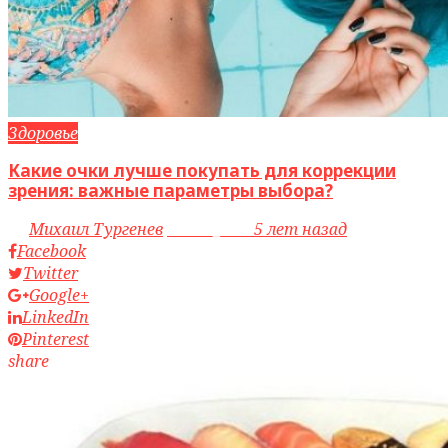
Здоровье
Какие очки лучше покупать для коррекции
зрения: важные параметры выбора?
by
Михаил Тургенев
access_time
5 лет назад
Facebook
Twitter
Google+
LinkedIn
Pinterest
share