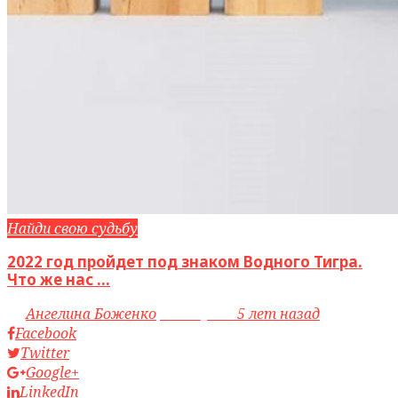
Найди свою судьбу
2022 год пройдет под знаком Водного Тигра.
Что же нас ...
by
Ангелина Боженко
access_time
5 лет назад
Facebook
Twitter
Google+
LinkedIn