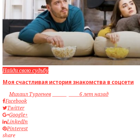
Найди свою судьбу
Моя счастливая история знакомства в соцсети
by
Михаил Тургенев
access_time
6 лет назад
Facebook
Twitter
Google+
LinkedIn
Pinterest
share