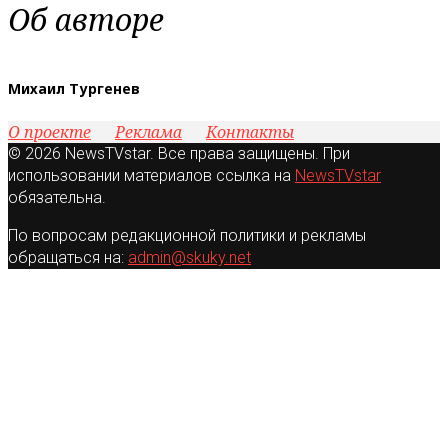
Об авторе
Михаил Тургенев
О проекте
Реклама
Контакты
© 2026 NewsTVstar. Все права защищены. При
использовании материалов ссылка на
NewsTVstar
обязательна.
По вопросам редакционной политики и рекламы
обращаться на:
admin@skuky.net