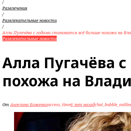
/
Развлечения
/
Развлекательные новости
/
Алла Пугачёва с годами становится всё больше похожа на Вл
Развлекательные новости
Алла Пугачёва с
похожа на Влад
От
Ангелина Боженко
access_time
6 лет назад
chat_bubble_outlin