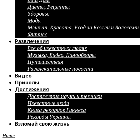
Ваш Дом
Диеты, Рецепты
Здоровье
Мода
Мэйк ап, Красота, Уход за Кожей и Волосами
Фитнес
Развлечения
Все об известных людях
Музыка, Видео, Кинообзоры
Путешествия
Развлекательные новости
Видео
Приколы
Достижения
Достижения науки и техники
Известные люди
Книга рекордов Гиннеса
Рекорды Украины
Взломай свою жизнь
Home