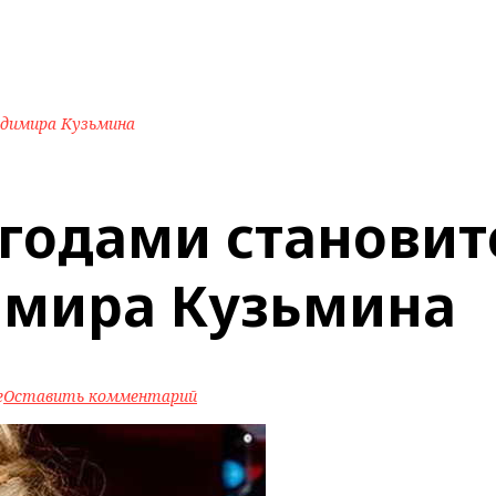
адимира Кузьмина
 годами становит
имира Кузьмина
e
Оставить комментарий