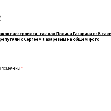
м
ков расстроился, так как Полина Гагарина всё-таки
репутали с Сергеем Лазаревым на общем фото
я помечены
*