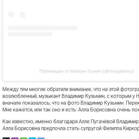
Публикация от Максим Галкин (@maxgalkinru)
Между тем многие обратили внимание, что на этой фотогр
возлюбленный, музыкант Владимир Кузьмин, с которым у Н
вначале показалось, что на фото Владимир Кузьмин. Пер
Мне кажется, или так оно и есть: Алла Борисовна очень п
Как известно, именно благодаря Алле Пугачёвой Владимир 
Алла Борисовна предпочла стать супругой Филиппа Киркор