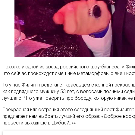
Похоже у одной из звезд российского шоу-бизнеса, у Фили
что сейчас происходят смешные метаморфозы с внешност
То у нас Филипп предстанет красавцем с копной прекрасны
как подвядшего мужчину 53 лет, с волосами полными седин
лучшего. Что уже говорить про бороду, которую никак не 
Прекрасная иллюстрация этого сегодняшний пост Филиппа 
предлагает нам выбрать лучший его образ: «Доброе воскре
провести выходные в Дубае?..»»