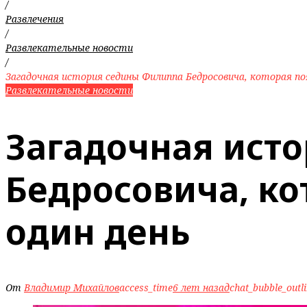
/
Развлечения
/
Развлекательные новости
/
Загадочная история седины Филиппа Бедросовича, которая поя
Развлекательные новости
Загадочная ист
Бедросовича, ко
один день
От
Владимир Михайлов
access_time
6 лет назад
chat_bubble_outl