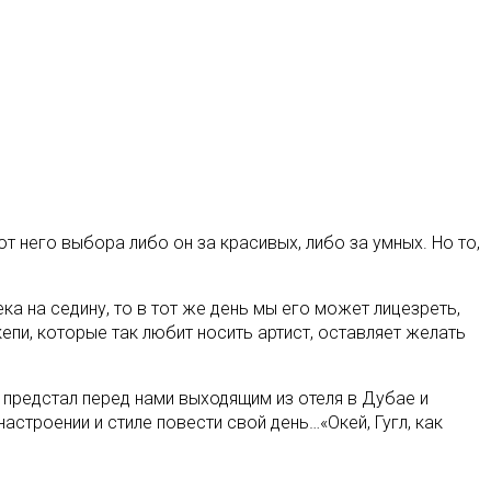
т него выбора либо он за красивых, либо за умных. Но то,
а на седину, то в тот же день мы его может лицезреть,
епи, которые так любит носить артист, оставляет желать
 предстал перед нами выходящим из отеля в Дубае и
троении и стиле повести свой день…«Окей, Гугл, как