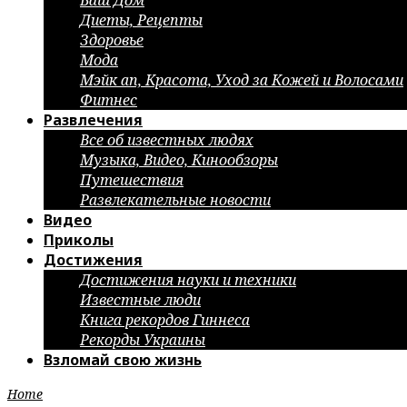
Ваш Дом
Диеты, Рецепты
Здоровье
Мода
Мэйк ап, Красота, Уход за Кожей и Волосами
Фитнес
Развлечения
Все об известных людях
Музыка, Видео, Кинообзоры
Путешествия
Развлекательные новости
Видео
Приколы
Достижения
Достижения науки и техники
Известные люди
Книга рекордов Гиннеса
Рекорды Украины
Взломай свою жизнь
Home