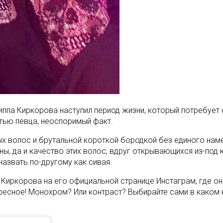
ппа Киркорова наступил период жизни, который потребует о
ью певца, неоспоримый факт.
х волос и брутальной короткой бородкой без единого намек
ы, да и качество этих волос, вдруг открывающихся из-под к
назвать по-другому как сивая.
Киркорова на его официальной странице Инстаграм, где он
сное! Монохром? Или контраст? Выбирайте сами в каком нас