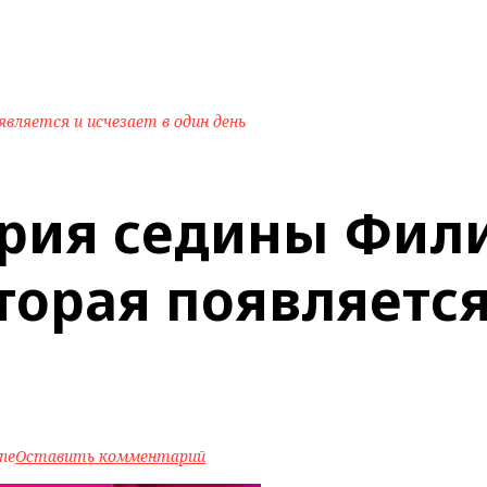
вляется и исчезает в один день
ория седины Фил
торая появляется
ine
Оставить комментарий