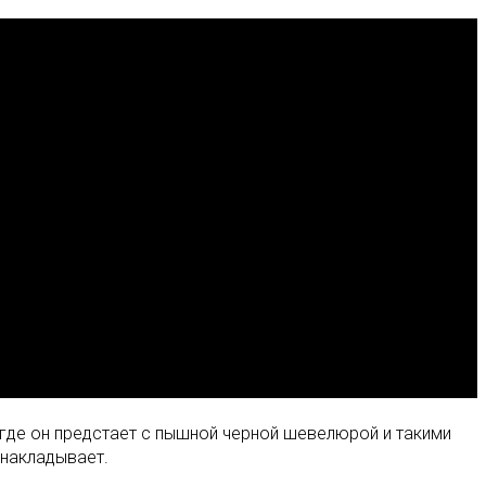
 где он предстает с пышной черной шевелюрой и такими
 накладывает.