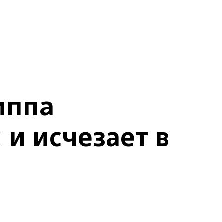
иппа
 и исчезает в