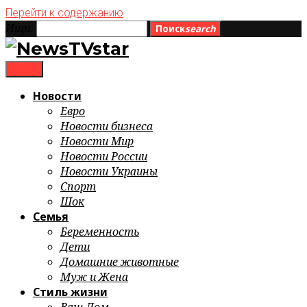
Перейти к содержанию
Ищи:
Поиск
search
menu
Новости
Евро
Новости бизнеса
Новости Мир
Новости России
Новости Украины
Спорт
Шок
Семья
Беременность
Дети
Домашние животные
Муж и Жена
Стиль жизни