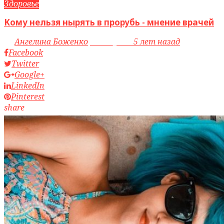
Здоровье
Кому нельзя нырять в прорубь - мнение врачей
by
Ангелина Боженко
access_time
5 лет назад
Facebook
Twitter
Google+
LinkedIn
Pinterest
share