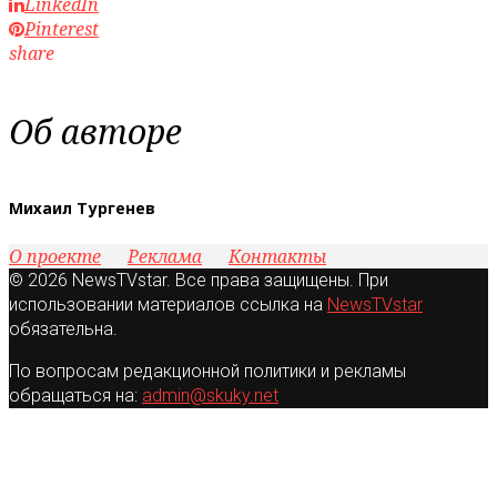
LinkedIn
Pinterest
share
Об авторе
Михаил Тургенев
О проекте
Реклама
Контакты
© 2026 NewsTVstar. Все права защищены. При
использовании материалов ссылка на
NewsTVstar
обязательна.
По вопросам редакционной политики и рекламы
обращаться на:
admin@skuky.net