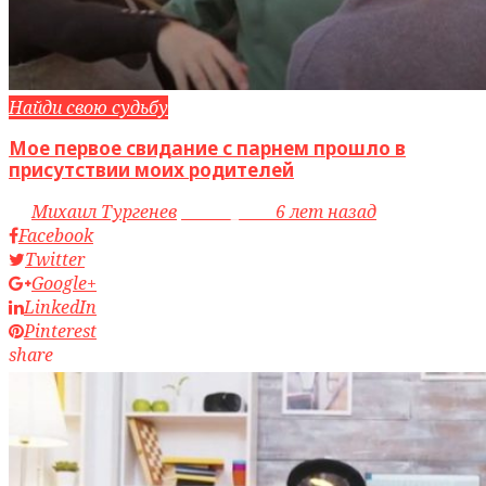
Найди свою судьбу
Мое первое свидание с парнем прошло в
присутствии моих родителей
by
Михаил Тургенев
access_time
6 лет назад
Facebook
Twitter
Google+
LinkedIn
Pinterest
share