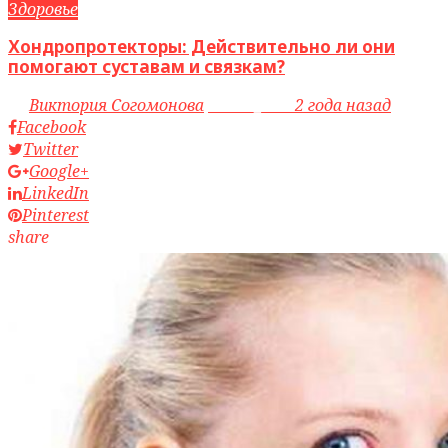
Здоровье
Хондропротекторы: Действительно ли они
помогают суставам и связкам?
by
Виктория Согомонова
access_time
2 года назад
Facebook
Twitter
Google+
LinkedIn
Pinterest
share