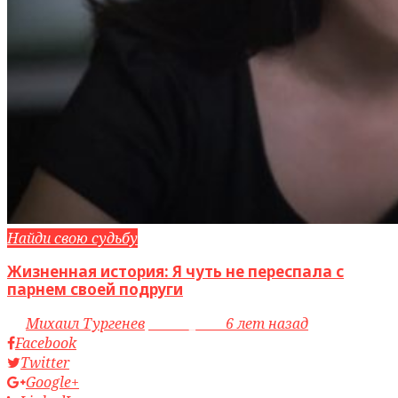
Найди свою судьбу
Жизненная история: Я чуть не переспала с
парнем своей подруги
by
Михаил Тургенев
access_time
6 лет назад
Facebook
Twitter
Google+