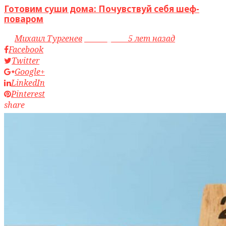
Готовим суши дома: Почувствуй себя шеф-
поваром
by
Михаил Тургенев
access_time
5 лет назад
Facebook
Twitter
Google+
LinkedIn
Pinterest
share