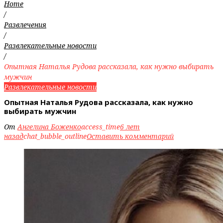
Home
/
Развлечения
/
Развлекательные новости
/
Опытная Наталья Рудова рассказала, как нужно выбирать
мужчин
Развлекательные новости
Опытная Наталья Рудова рассказала, как нужно
выбирать мужчин
От
Ангелина Боженко
access_time
6 лет
назад
chat_bubble_outline
Оставить комментарий