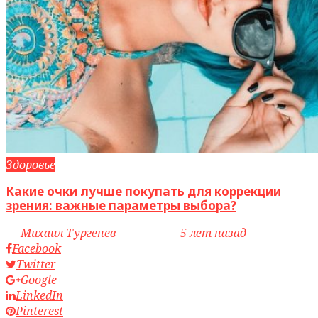
Здоровье
Какие очки лучше покупать для коррекции
зрения: важные параметры выбора?
by
Михаил Тургенев
access_time
5 лет назад
Facebook
Twitter
Google+
LinkedIn
Pinterest