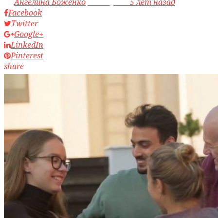
by
Ангелина Боженко
access_time
5 лет назад
Facebook
Twitter
Google+
LinkedIn
Pinterest
share