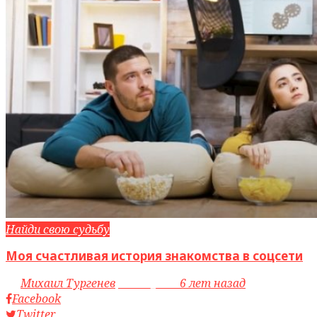
Найди свою судьбу
Моя счастливая история знакомства в соцсети
by
Михаил Тургенев
access_time
6 лет назад
Facebook
Twitter