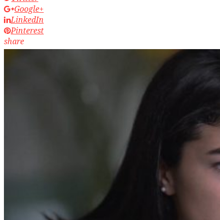
Google+
LinkedIn
Pinterest
share