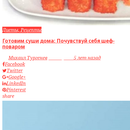
Диеты, Рецепты
Готовим суши дома: Почувствуй себя шеф-
поваром
by
Михаил Тургенев
access_time
5 лет назад
Facebook
Twitter
Google+
LinkedIn
Pinterest
share