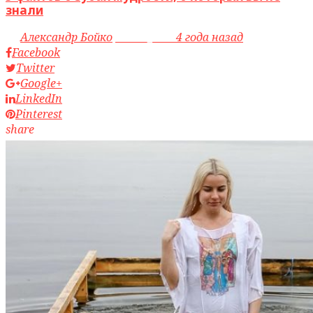
знали
by
Александр Бойко
access_time
4 года назад
Facebook
Twitter
Google+
LinkedIn
Pinterest
share