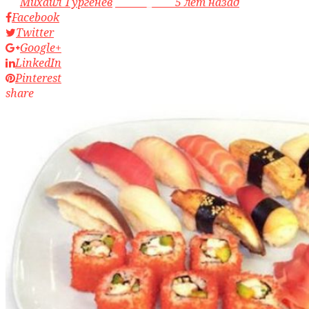
by
Михаил Тургенев
access_time
5 лет назад
Facebook
Twitter
Google+
LinkedIn
Pinterest
share