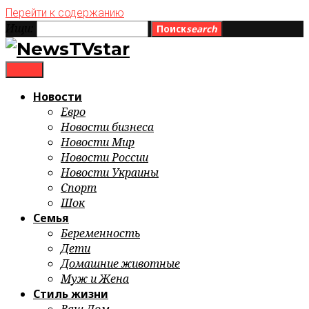
Перейти к содержанию
Ищи:
Поиск
search
menu
Новости
Евро
Новости бизнеса
Новости Мир
Новости России
Новости Украины
Спорт
Шок
Семья
Беременность
Дети
Домашние животные
Муж и Жена
Стиль жизни