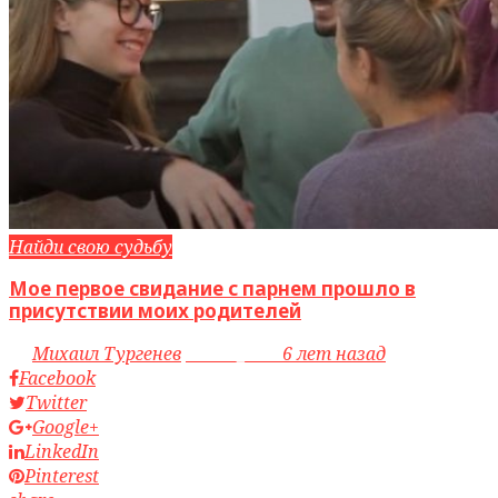
Найди свою судьбу
Мое первое свидание с парнем прошло в
присутствии моих родителей
by
Михаил Тургенев
access_time
6 лет назад
Facebook
Twitter
Google+
LinkedIn
Pinterest