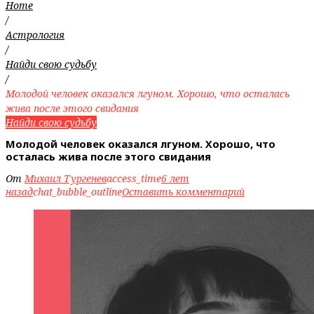
Home
/
Астрология
/
Найди свою судьбу
/
Молодой человек оказался лгуном. Хорошо, что осталась
жива после этого свидания
Найди свою судьбу
Молодой человек оказался лгуном. Хорошо, что
осталась жива после этого свидания
От
Михаил Тургенев
access_time
6 лет
назад
chat_bubble_outline
Оставить комментарий