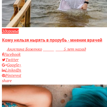
Здоровье
Кому нельзя нырять в прорубь - мнение врачей
by
Ангелина Боженко
access_time
5 лет назад
Facebook
Twitter
Google+
LinkedIn
Pinterest
share