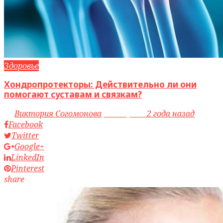
Здоровье
Хондропротекторы: Действительно ли они
помогают суставам и связкам?
by
Виктория Согомонова
access_time
2 года назад
Facebook
Twitter
Google+
LinkedIn
Pinterest
share