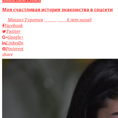
Моя счастливая история знакомства в соцсети
by
Михаил Тургенев
access_time
6 лет назад
Facebook
Twitter
Google+
LinkedIn
Pinterest
share