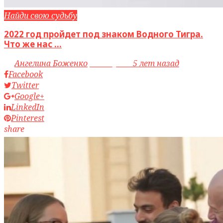
Найди свою судьбу
2022 год пройдет под знаком Водного Тигра.
Что же нас ...
by
Ангелина Боженко
access_time
5 лет назад
Facebook
Twitter
Google+
LinkedIn
Pinterest
share