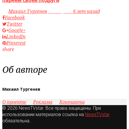
парнем своей подруги
by
Михаил Тургенев
access_time
6 лет назад
Facebook
Twitter
Google+
LinkedIn
Pinterest
share
Об авторе
Михаил Тургенев
О проекте
Реклама
Контакты
© 2026 NewsTVstar. Все права защищены. При
использовании материалов ссылка на
NewsTVstar
обязательна.