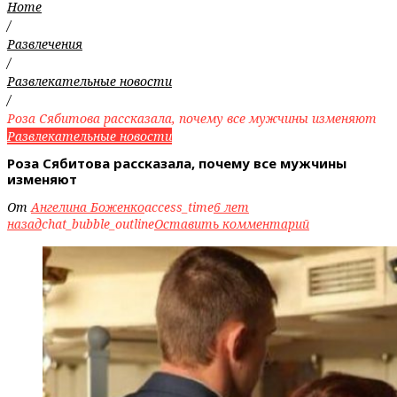
Home
/
Развлечения
/
Развлекательные новости
/
Роза Сябитова рассказала, почему все мужчины изменяют
Развлекательные новости
Роза Сябитова рассказала, почему все мужчины
изменяют
От
Ангелина Боженко
access_time
6 лет
назад
chat_bubble_outline
Оставить комментарий