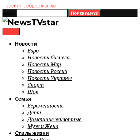
Перейти к содержанию
Ищи:
Поиск
search
menu
Новости
Евро
Новости бизнеса
Новости Мир
Новости России
Новости Украины
Спорт
Шок
Семья
Беременность
Дети
Домашние животные
Муж и Жена
Стиль жизни