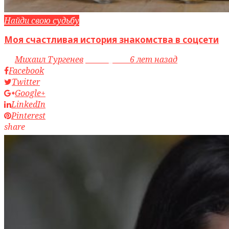
Найди свою судьбу
Моя счастливая история знакомства в соцсети
by
Михаил Тургенев
access_time
6 лет назад
Facebook
Twitter
Google+
LinkedIn
Pinterest
share