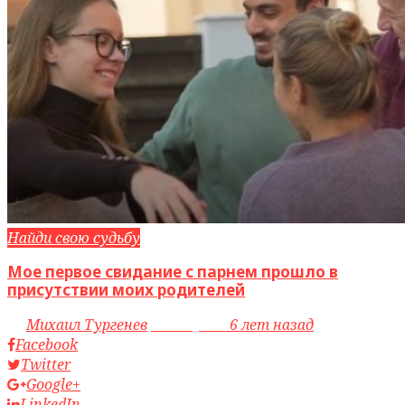
Найди свою судьбу
Мое первое свидание с парнем прошло в
присутствии моих родителей
by
Михаил Тургенев
access_time
6 лет назад
Facebook
Twitter
Google+
LinkedIn