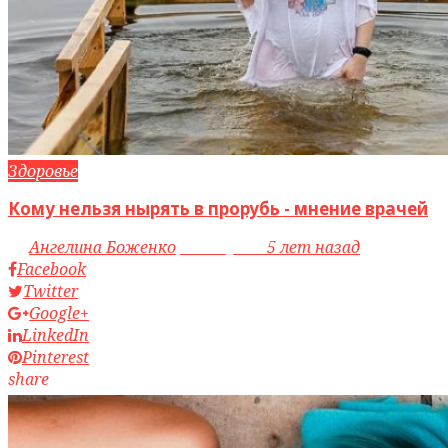
Здоровье
Кому нельзя нырять в прорубь - мнение врачей
by
Ангелина Боженко
access_time
5 лет назад
Facebook
Twitter
Google+
LinkedIn
Pinterest
share