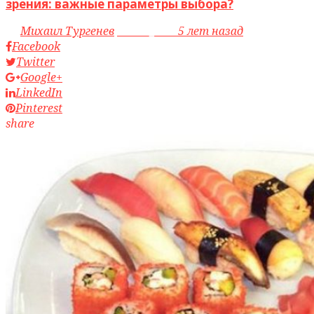
зрения: важные параметры выбора?
by
Михаил Тургенев
access_time
5 лет назад
Facebook
Twitter
Google+
LinkedIn
Pinterest
share