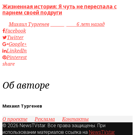
Жизненная история: Я чуть не переспала с
парнем своей подруги
by
Михаил Тургенев
access_time
6 лет назад
Facebook
Twitter
Google+
LinkedIn
Pinterest
share
Об авторе
Михаил Тургенев
О проекте
Реклама
Контакты
© 2026 NewsTVstar. Все права защищены. При
использовании материалов ссылка на
NewsTVstar