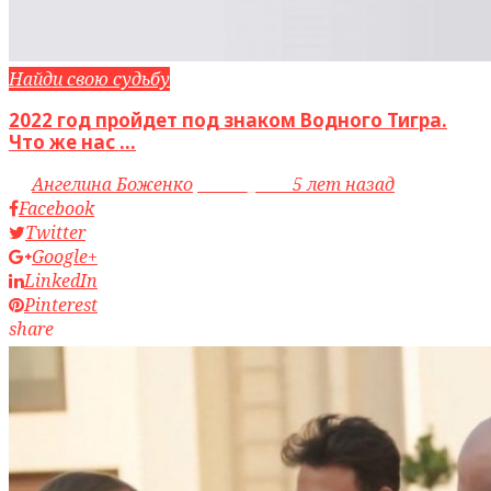
Найди свою судьбу
2022 год пройдет под знаком Водного Тигра.
Что же нас ...
by
Ангелина Боженко
access_time
5 лет назад
Facebook
Twitter
Google+
LinkedIn
Pinterest
share