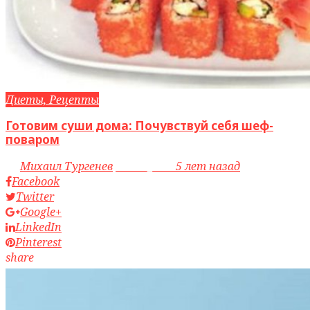
Диеты, Рецепты
Готовим суши дома: Почувствуй себя шеф-
поваром
by
Михаил Тургенев
access_time
5 лет назад
Facebook
Twitter
Google+
LinkedIn
Pinterest
share