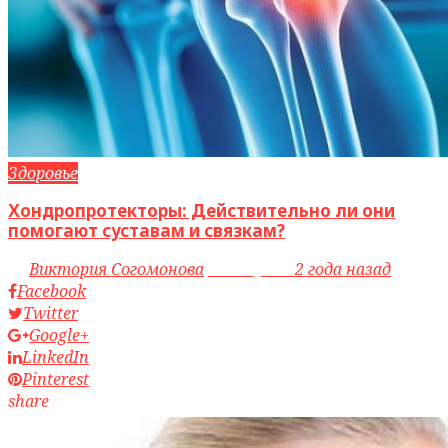
Здоровье
Хондропротекторы: Действительно ли они
помогают суставам и связкам?
by
Виктория Согомонова
access_time
2 года назад
Facebook
Twitter
Google+
LinkedIn
Pinterest
share