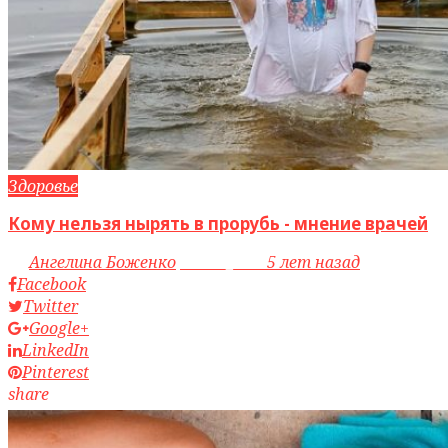
Здоровье
Кому нельзя нырять в прорубь - мнение врачей
by
Ангелина Боженко
access_time
5 лет назад
Facebook
Twitter
Google+
LinkedIn
Pinterest
share