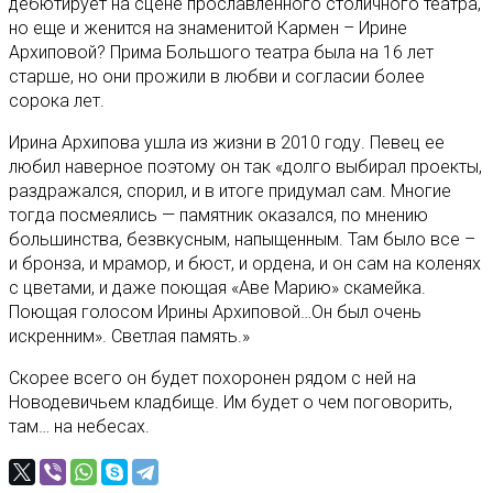
дебютирует на сцене прославленного столичного театра,
но еще и женится на знаменитой Кармен – Ирине
Архиповой? Прима Большого театра была на 16 лет
старше, но они прожили в любви и согласии более
сорока лет.
Ирина Архипова ушла из жизни в 2010 году. Певец ее
любил наверное поэтому он так «долго выбирал проекты,
раздражался, спорил, и в итоге придумал сам. Многие
тогда посмеялись — памятник оказался, по мнению
большинства, безвкусным, напыщенным. Там было все –
и бронза, и мрамор, и бюст, и ордена, и он сам на коленях
с цветами, и даже поющая «Аве Марию» скамейка.
Поющая голосом Ирины Архиповой…Он был очень
искренним». Светлая память.»
Скорее всего он будет похоронен рядом с ней на
Новодевичьем кладбище. Им будет о чем поговорить,
там… на небесах.