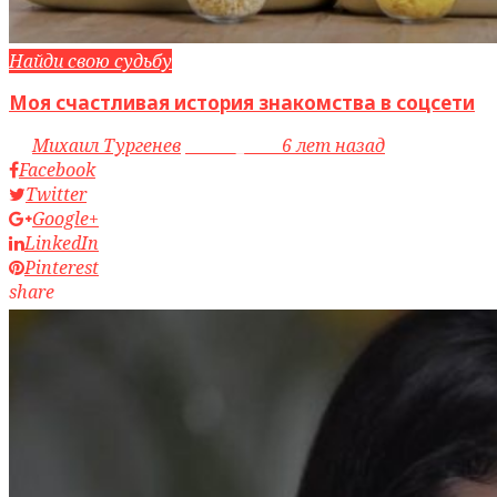
Найди свою судьбу
Моя счастливая история знакомства в соцсети
by
Михаил Тургенев
access_time
6 лет назад
Facebook
Twitter
Google+
LinkedIn
Pinterest
share