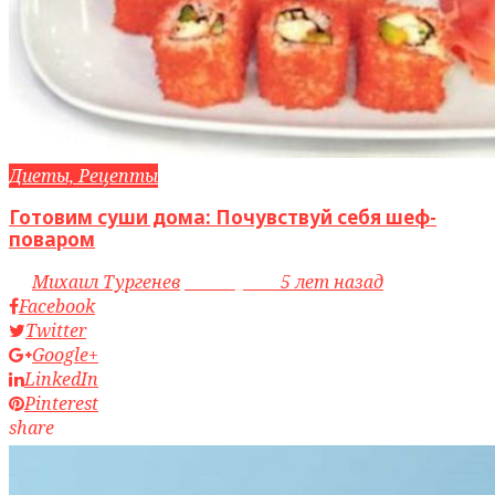
Диеты, Рецепты
Готовим суши дома: Почувствуй себя шеф-
поваром
by
Михаил Тургенев
access_time
5 лет назад
Facebook
Twitter
Google+
LinkedIn
Pinterest
share