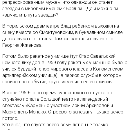
репрессированным мужем, что однажды он станет
звездой с мировым именем? Вряд ли… Да и можно ли
«вычислить путь звезды»?
В Норильском драмтеатре Влад ребенком выходил на
сцену вместе со Смоктуновским, в буквальном смысле
держась за его штаны. Там же застал и ссыльного
Георгия Жженова.
Потом было ракетное училище (тут Стас Садальский
немного лиху дал, в 1959 году ракетных училищ не было, а
учился будущий тенор мирового класса в Коломенском
артиллерийском училище) , в период службы в котором
произошло событие, круто изменившее его жизнь.
В июне 1959-го во время курсантского отпуска он
случайно попал в Большой театр на легендарный
спектакль «Кармен» с участием Ирины Архиповой и
Марио дель Монако. Строевого запевалу Пьявко вечер
потряс.
Кто знал, что спустя всего семь лет он не только