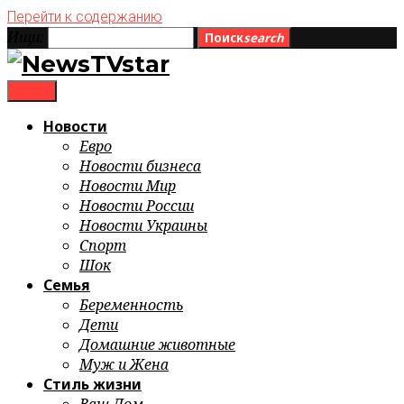
Перейти к содержанию
Ищи:
Поиск
search
menu
Новости
Евро
Новости бизнеса
Новости Мир
Новости России
Новости Украины
Спорт
Шок
Семья
Беременность
Дети
Домашние животные
Муж и Жена
Стиль жизни