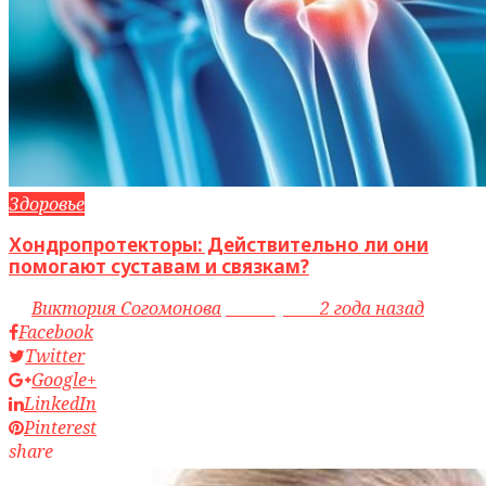
Здоровье
Хондропротекторы: Действительно ли они
помогают суставам и связкам?
by
Виктория Согомонова
access_time
2 года назад
Facebook
Twitter
Google+
LinkedIn
Pinterest
share