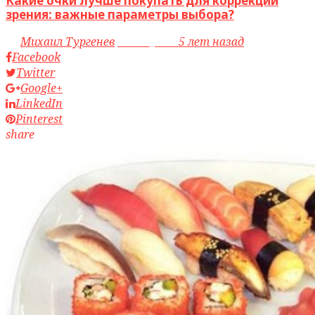
Какие очки лучше покупать для коррекции
зрения: важные параметры выбора?
by
Михаил Тургенев
access_time
5 лет назад
Facebook
Twitter
Google+
LinkedIn
Pinterest
share