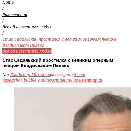
Home
/
Развлечения
/
Все об известных людях
/
Стас Садальский простился с великим оперным певцом
Владиславом Пьявко
Все об известных людях
Стас Садальский простился с великим оперным
певцом Владиславом Пьявко
От
Владимир Михайлов
access_time
6 лет
назад
chat_bubble_outline
Оставить комментарий