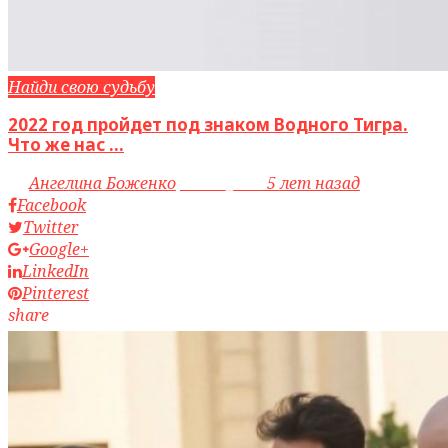
Найди свою судьбу
2022 год пройдет под знаком Водного Тигра.
Что же нас ...
by
Ангелина Боженко
access_time
5 лет назад
Facebook
Twitter
Google+
LinkedIn
Pinterest
share