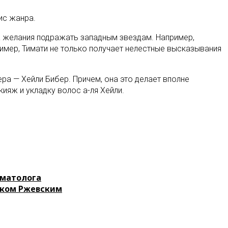
ис жанра.
за желания подражать западным звездам. Например,
имер, Тимати не только получает нелестные высказывания
ра — Хейли Бибер. Причем, она это делает вполне
кияж и укладку волос а-ля Хейли.
рматолога
иком Ржевским