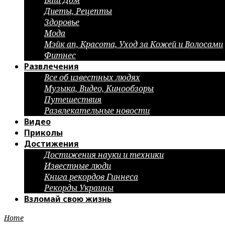
Ваш Дом
Диеты, Рецепты
Здоровье
Мода
Мэйк ап, Красота, Уход за Кожей и Волосами
Фитнес
Развлечения
Все об известных людях
Музыка, Видео, Кинообзоры
Путешествия
Развлекательные новости
Видео
Приколы
Достижения
Достижения науки и техники
Известные люди
Книга рекордов Гиннеса
Рекорды Украины
Взломай свою жизнь
Home