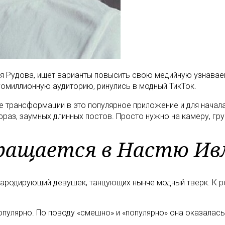
лья Рудова, ищет варианты повысить свою медийную узнавае
омиллионную аудиторию, ринулись в модный ТикТок.
пе трансформации в это популярное приложение и для начал
фраз, заумных длинных постов. Просто нужно на камеру, гру
ращается в Настю Ив
ародирующий девушек, танцующих нынче модный тверк. К рол
опулярно. По поводу «смешно» и «популярно» она оказалась