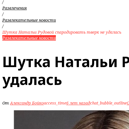
/
Развлечения
/
Развлекательные новости
/
Шутка Натальи Рудовой спародировать тверк не удалась
Развлекательные новости
Шутка Натальи Р
удалась
От
Александр Бойко
access_time
6 лет назад
chat_bubble_outline