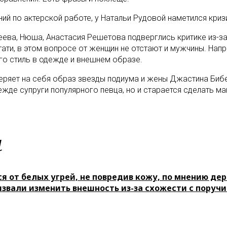
ий по актерской работе, у Натальи Рудовой наметился криз
влеева, Нюша, Анастасия Решетова подверглись критике из-
ти, в этом вопросе от женщин не отстают и мужчины. Напр
его стиль в одежде и внешнем образе.
еряет на себя образ звезды подиума и жены Джастина Бибе
ежде супруги популярного певца, но и старается сделать ма
м
ся от белых угрей, не повредив кожу, по мнению де
извали изменить внешность из-за схожести с поруч