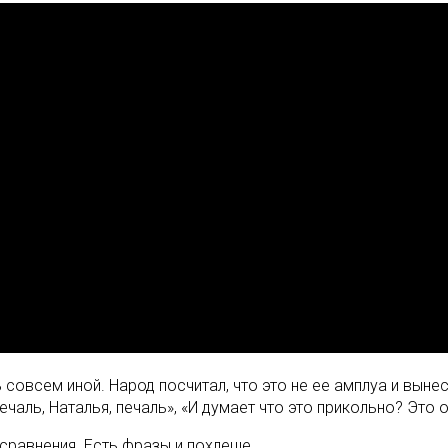
совсем иной. Народ посчитал, что это не ее амплуа и выне
аль, Наталья, печаль», «И думает что это прикольно? Это о
сравнения. Есть фразы и похлеще.