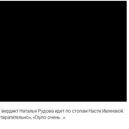
с вердикт Наталья Рудова идет по стопам Насти Ивлеевой.
твратительно», «
Глупо очень…».