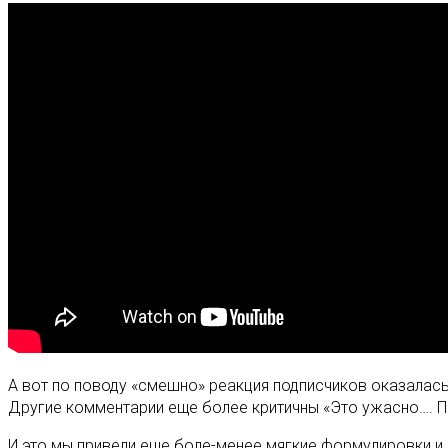
А вот по поводу «смешно» реакция подписчиков оказалась 
Другие комментарии еще более критичны «Это ужасно…. Печ
И это мы привели еще боле-менее мягкие формулировки и 