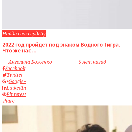
Найди свою судьбу
2022 год пройдет под знаком Водного Тигра.
Что же нас ...
by
Ангелина Боженко
access_time
5 лет назад
Facebook
Twitter
Google+
LinkedIn
Pinterest
share