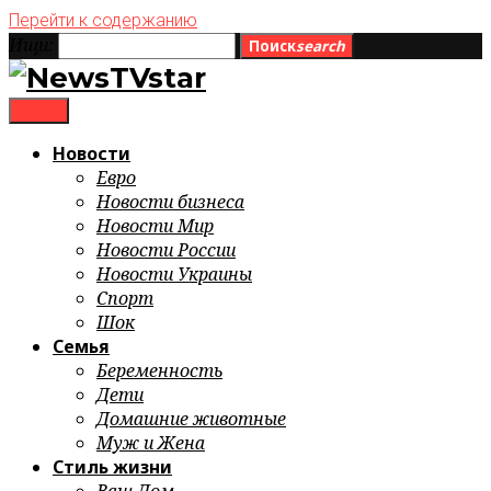
Перейти к содержанию
Ищи:
Поиск
search
menu
Новости
Евро
Новости бизнеса
Новости Мир
Новости России
Новости Украины
Спорт
Шок
Семья
Беременность
Дети
Домашние животные
Муж и Жена
Стиль жизни