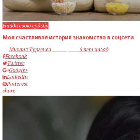
Найди свою судьбу
Моя счастливая история знакомства в соцсети
by
Михаил Тургенев
access_time
6 лет назад
Facebook
Twitter
Google+
LinkedIn
Pinterest
share