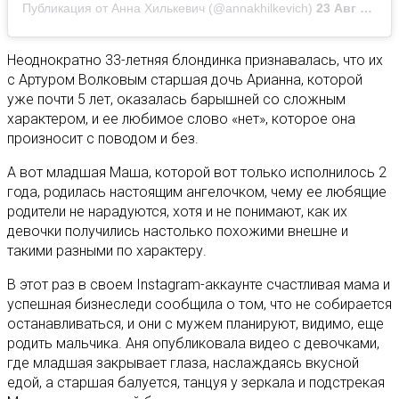
Публикация от Анна Хилькевич (@annakhilkevich)
23 Авг 2020 в 5:07 PDT
Неоднократно 33-летняя блондинка признавалась, что их
с Артуром Волковым старшая дочь Арианна, которой
уже почти 5 лет, оказалась барышней со сложным
характером, и ее любимое слово «нет», которое она
произносит с поводом и без.
А вот младшая Маша, которой вот только исполнилось 2
года, родилась настоящим ангелочком, чему ее любящие
родители не нарадуются, хотя и не понимают, как их
девочки получились настолько похожими внешне и
такими разными по характеру.
В этот раз в своем Instagram-аккаунте счастливая мама и
успешная бизнеследи сообщила о том, что не собирается
останавливаться, и они с мужем планируют, видимо, еще
родить мальчика. Аня опубликовала видео с девочками,
где младшая закрывает глаза, наслаждаясь вкусной
едой, а старшая балуется, танцуя у зеркала и подстрекая