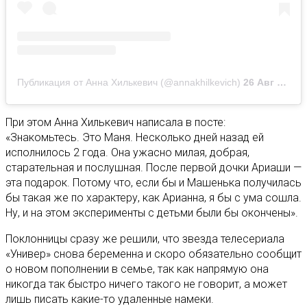
Публикация от Анна Хилькевич (@annakhilkevich)
26 Авг 2020 в 8:10 PDT
При этом Анна Хилькевич написала в посте:
«Знакомьтесь. Это Маня. Несколько дней назад ей
исполнилось 2 года. Она ужасно милая, добрая,
старательная и послушная. После первой дочки Ариаши —
эта подарок. Потому что, если бы и Машенька получилась
бы такая же по характеру, как Арианна, я бы с ума сошла.
Ну, и на этом эксперименты с детьми были бы окончены».
Поклонницы сразу же решили, что звезда телесериала
«Универ» снова беременна и скоро обязательно сообщит
о новом пополнении в семье, так как напрямую она
никогда так быстро ничего такого не говорит, а может
лишь писать какие-то удаленные намеки.