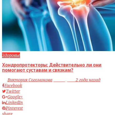
Здоровье
Хондропротекторы: Действительно ли они
помогают суставам и связкам?
by
Виктория Согомонова
access_time
2 года назад
Facebook
Twitter
Google+
LinkedIn
Pinterest
share