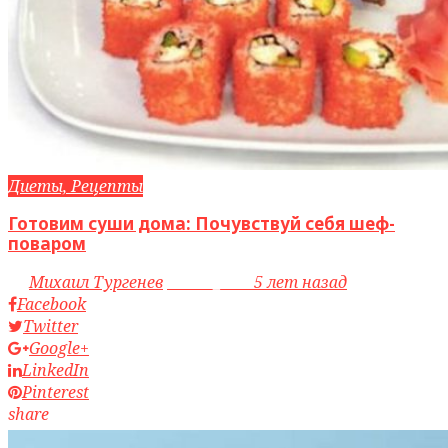
Диеты, Рецепты
Готовим суши дома: Почувствуй себя шеф-
поваром
by
Михаил Тургенев
access_time
5 лет назад
Facebook
Twitter
Google+
LinkedIn
Pinterest
share