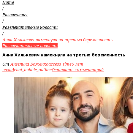
Home
/
Развлечения
/
Развлекательные новости
/
Анна Хилькевич намекнула на третью беременность
Развлекательные новости
Анна Хилькевич намекнула на третью беременность
От
Ангелина Боженко
access_time
6 лет
назад
chat_bubble_outline
Оставить комментарий