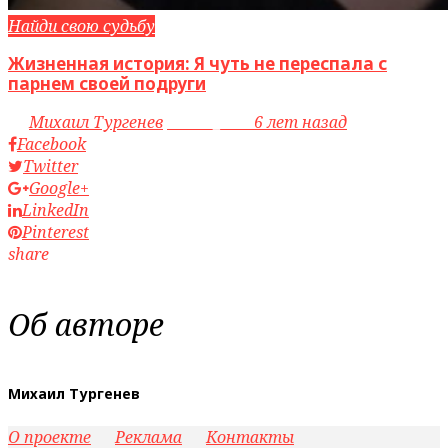
Найди свою судьбу
Жизненная история: Я чуть не переспала с
парнем своей подруги
by
Михаил Тургенев
access_time
6 лет назад
Facebook
Twitter
Google+
LinkedIn
Pinterest
share
Об авторе
Михаил Тургенев
О проекте
Реклама
Контакты