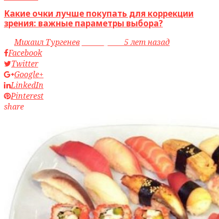
Какие очки лучше покупать для коррекции
зрения: важные параметры выбора?
by
Михаил Тургенев
access_time
5 лет назад
Facebook
Twitter
Google+
LinkedIn
Pinterest
share