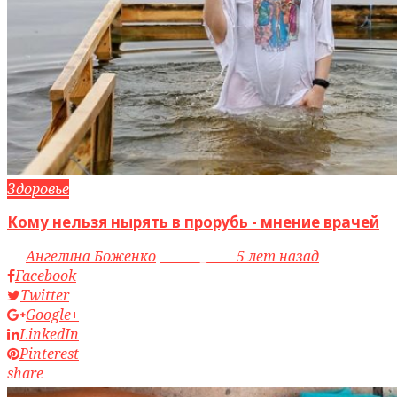
Здоровье
Кому нельзя нырять в прорубь - мнение врачей
by
Ангелина Боженко
access_time
5 лет назад
Facebook
Twitter
Google+
LinkedIn
Pinterest
share