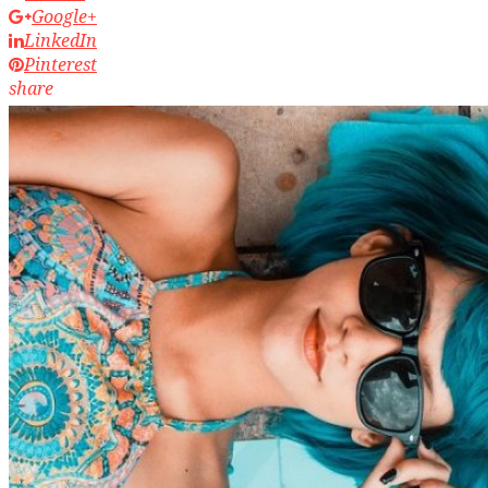
Google+
LinkedIn
Pinterest
share