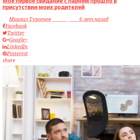
Мое первое свидание с парнем прошло в
присутствии моих родителей
by
Михаил Тургенев
access_time
6 лет назад
Facebook
Twitter
Google+
LinkedIn
Pinterest
share