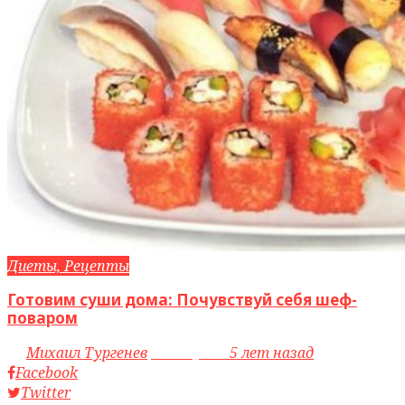
Диеты, Рецепты
Готовим суши дома: Почувствуй себя шеф-
поваром
by
Михаил Тургенев
access_time
5 лет назад
Facebook
Twitter