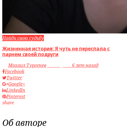
Найди свою судьбу
Жизненная история: Я чуть не переспала с
парнем своей подруги
by
Михаил Тургенев
access_time
6 лет назад
Facebook
Twitter
Google+
LinkedIn
Pinterest
share
Об авторе