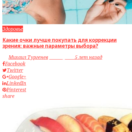
Здоровье
Какие очки лучше покупать для коррекции
зрения: важные параметры выбора?
by
Михаил Тургенев
access_time
5 лет назад
Facebook
Twitter
Google+
LinkedIn
Pinterest
share