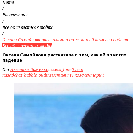
Home
/
Развлечения
/
Все об известных людях
/
Оксана Самойлова рассказала о том, как ей помогло падение
Все об известных людях
Оксана Самойлова рассказала о том, как ей помогло
падение
От
Ангелина Боженко
access_time
6 лет
назад
chat_bubble_outline
Оставить комментарий