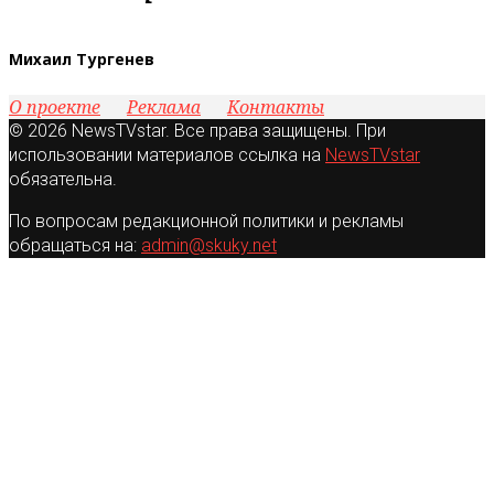
Михаил Тургенев
О проекте
Реклама
Контакты
© 2026 NewsTVstar. Все права защищены. При
использовании материалов ссылка на
NewsTVstar
обязательна.
По вопросам редакционной политики и рекламы
обращаться на:
admin@skuky.net