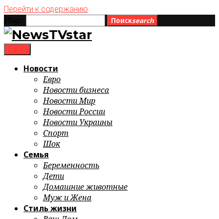
Перейти к содержанию
Ищи:
Поиск
search
menu
Новости
Евро
Новости бизнеса
Новости Мир
Новости России
Новости Украины
Спорт
Шок
Семья
Беременность
Дети
Домашние животные
Муж и Жена
Стиль жизни