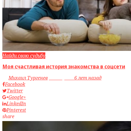
Найди свою судьбу
Моя счастливая история знакомства в соцсети
by
Михаил Тургенев
access_time
6 лет назад
Facebook
Twitter
Google+
LinkedIn
Pinterest
share