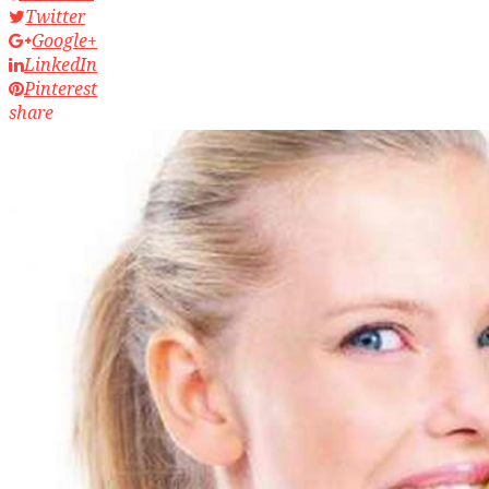
Twitter
Google+
LinkedIn
Pinterest
share