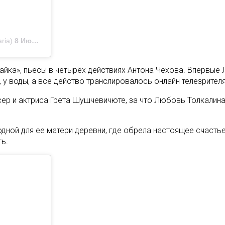
ria)
8 Июл 2020 в 2:40 PDT
айка», пьесы в четырёх действиях Антона Чехова. Впервые 
е, у воды, а все действо транслировалось онлайн телезрите
р и актриса Грета Шушчевичюте, за что Любовь Толкалина 
дной для ее матери деревни, где обрела настоящее счастье
ь.