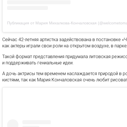
Публикация от Мария Михалкова-Кончаловская (@welcometoma
Сейчас 42-летняя артистка задействована в постановке «Ч
как актеры играли свои роли на открытом воздухе, в парк
Такой формат представления придумала литовская режиссе
и поддерживать гениальные идеи.
А дочь актрисы тем временем наслаждается природой в ро
кистями, так как Мария Кончаловская очень любит рисоват