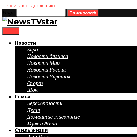
Перейти к содержанию
Ищи:
Поиск
search
menu
Новости
Евро
Новости бизнеса
Новости Мир
Новости России
Новости Украины
Спорт
Шок
Семья
Беременность
Дети
Домашние животные
Муж и Жена
Стиль жизни