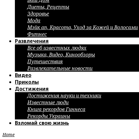
Ваш Дом
Диеты, Рецепты
Здоровье
Мода
Мэйк ап, Красота, Уход за Кожей и Волосами
Фитнес
Развлечения
Все об известных людях
Музыка, Видео, Кинообзоры
Путешествия
Развлекательные новости
Видео
Приколы
Достижения
Достижения науки и техники
Известные люди
Книга рекордов Гиннеса
Рекорды Украины
Взломай свою жизнь
Home