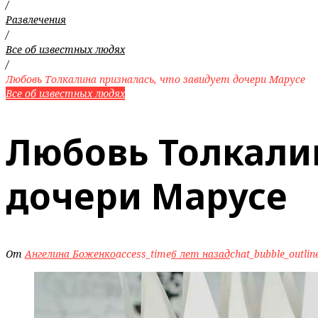
/
Развлечения
/
Все об известных людях
/
Любовь Толкалина призналась, что завидует дочери Марусе
Все об известных людях
Любовь Толкалин
дочери Марусе
От
Ангелина Боженко
access_time
6 лет назад
chat_bubble_outlin