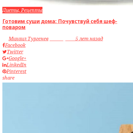
Диеты, Рецепты
Готовим суши дома: Почувствуй себя шеф-
поваром
by
Михаил Тургенев
access_time
5 лет назад
Facebook
Twitter
Google+
LinkedIn
Pinterest
share