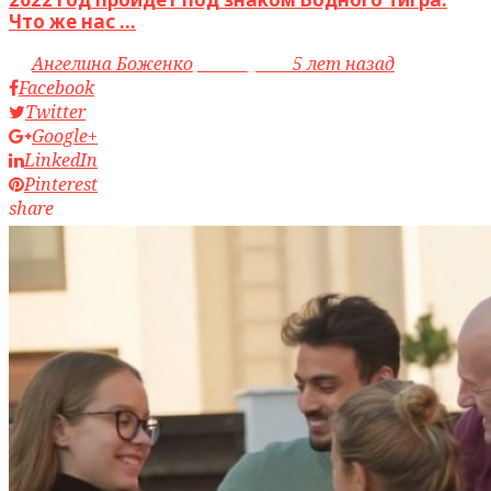
Что же нас ...
by
Ангелина Боженко
access_time
5 лет назад
Facebook
Twitter
Google+
LinkedIn
Pinterest
share