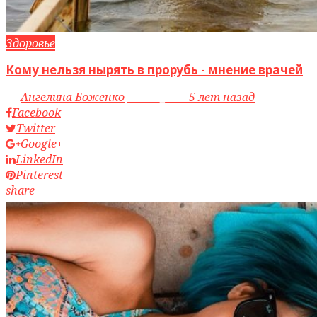
Здоровье
Кому нельзя нырять в прорубь - мнение врачей
by
Ангелина Боженко
access_time
5 лет назад
Facebook
Twitter
Google+
LinkedIn
Pinterest
share