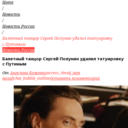
Home
/
Новости
/
Новости России
/
Балетный танцор Сергей Полунин удалил татуировку
с Путиным
Новости России
Балетный танцор Сергей Полунин удалил татуировку
с Путиным
От
Ангелина Боженко
access_time
6 лет
назад
chat_bubble_outline
Оставить комментарий