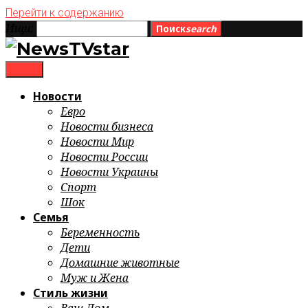
Перейти к содержанию
Ищи:
Поиск
search
menu
Новости
Евро
Новости бизнеса
Новости Мир
Новости России
Новости Украины
Спорт
Шок
Семья
Беременность
Дети
Домашние животные
Муж и Жена
Стиль жизни