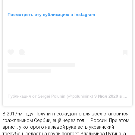
Посмотреть эту публикацию в Instagram
Публикация от Sergei Polunin (@poluninink)
9 Июл 2020 в 4:52 PDT
В 2017-м году Полунин неожиданно для всех становится
гражданином Сербии, ещё через год — России. При этом
артист, у которого на левой руке есть украинский
трезубец, делает на груди портрет Владимира Путина, а