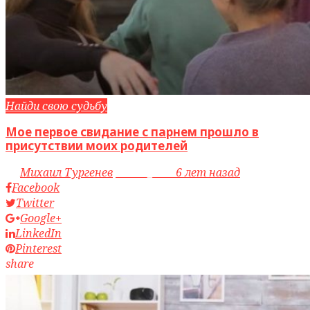
Найди свою судьбу
Мое первое свидание с парнем прошло в
присутствии моих родителей
by
Михаил Тургенев
access_time
6 лет назад
Facebook
Twitter
Google+
LinkedIn
Pinterest
share