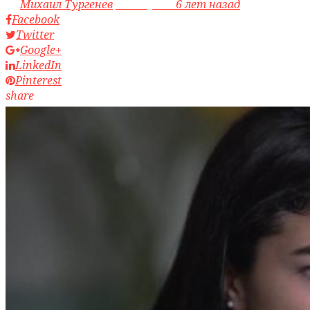
by
Михаил Тургенев
access_time
6 лет назад
Facebook
Twitter
Google+
LinkedIn
Pinterest
share