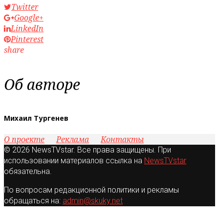
Twitter
Google+
LinkedIn
Pinterest
share
Об авторе
Михаил Тургенев
О проекте
Реклама
Контакты
© 2026 NewsTVstar. Все права защищены. При
использовании материалов ссылка на
NewsTVstar
обязательна.
По вопросам редакционной политики и рекламы
обращаться на:
admin@skuky.net