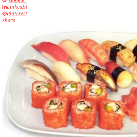
Google+
LinkedIn
Pinterest
share