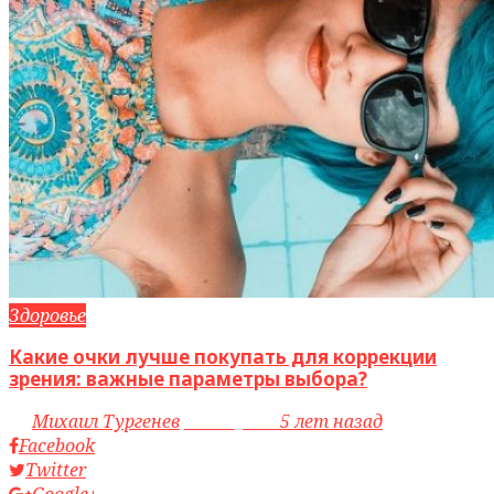
Здоровье
Какие очки лучше покупать для коррекции
зрения: важные параметры выбора?
by
Михаил Тургенев
access_time
5 лет назад
Facebook
Twitter