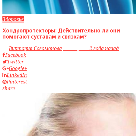
Здоровье
Хондропротекторы: Действительно ли они
помогают суставам и связкам?
by
Виктория Согомонова
access_time
2 года назад
Facebook
Twitter
Google+
LinkedIn
Pinterest
share