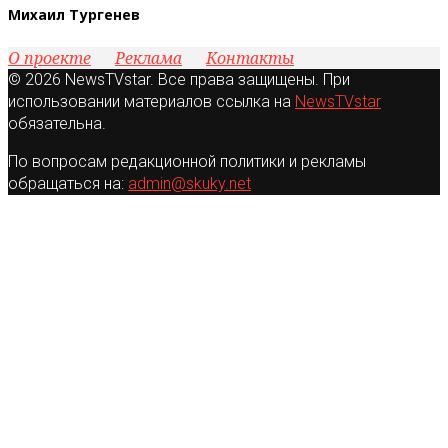
Михаил Тургенев
О проекте
Реклама
Контакты
© 2026 NewsTVstar. Все права защищены. При
использовании материалов ссылка на
NewsTVstar
обязательна.
По вопросам редакционной политики и рекламы
обращаться на:
admin@skuky.net