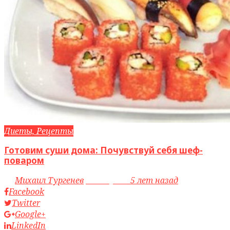
Диеты, Рецепты
Готовим суши дома: Почувствуй себя шеф-
поваром
by
Михаил Тургенев
access_time
5 лет назад
Facebook
Twitter
Google+
LinkedIn