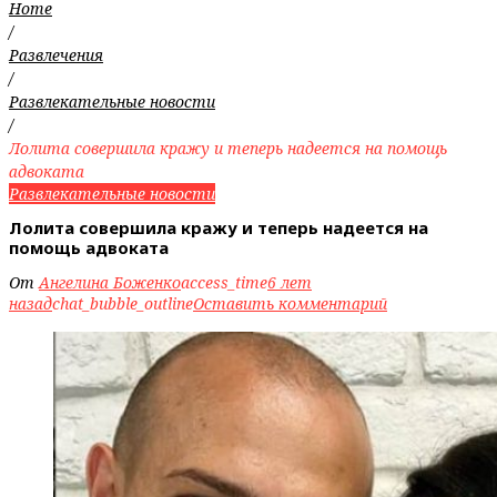
Home
/
Развлечения
/
Развлекательные новости
/
Лолита совершила кражу и теперь надеется на помощь
адвоката
Развлекательные новости
Лолита совершила кражу и теперь надеется на
помощь адвоката
От
Ангелина Боженко
access_time
6 лет
назад
chat_bubble_outline
Оставить комментарий