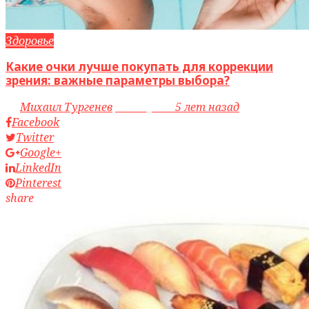
Здоровье
Какие очки лучше покупать для коррекции
зрения: важные параметры выбора?
by
Михаил Тургенев
access_time
5 лет назад
Facebook
Twitter
Google+
LinkedIn
Pinterest
share