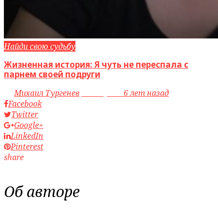
Найди свою судьбу
Жизненная история: Я чуть не переспала с
парнем своей подруги
by
Михаил Тургенев
access_time
6 лет назад
Facebook
Twitter
Google+
LinkedIn
Pinterest
share
Об авторе