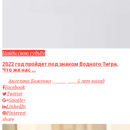
Найди свою судьбу
2022 год пройдет под знаком Водного Тигра.
Что же нас ...
by
Ангелина Боженко
access_time
5 лет назад
Facebook
Twitter
Google+
LinkedIn
Pinterest
share