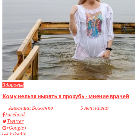
Здоровье
Кому нельзя нырять в прорубь - мнение врачей
by
Ангелина Боженко
access_time
5 лет назад
Facebook
Twitter
Google+
LinkedIn