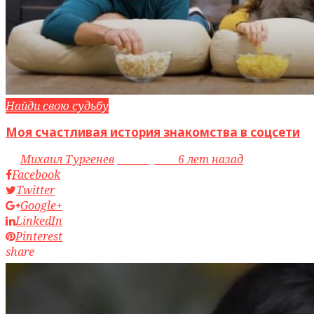
Найди свою судьбу
Моя счастливая история знакомства в соцсети
by
Михаил Тургенев
access_time
6 лет назад
Facebook
Twitter
Google+
LinkedIn
Pinterest
share