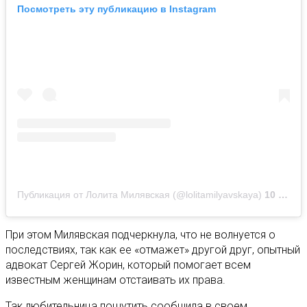
Посмотреть эту публикацию в Instagram
Публикация от Лолита Милявская (@lolitamilyavskaya)
10 Июл 2020 в 2:02 PDT
При этом Милявская подчеркнула, что не волнуется о
последствиях, так как ее «отмажет» другой друг, опытный
адвокат Сергей Жорин, который помогает всем
известным женщинам отстаивать их права.
Так любительница пошутить сообщила в своем