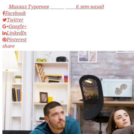
by
Михаил Тургенев
access_time
6 лет назад
Facebook
Twitter
Google+
LinkedIn
Pinterest
share