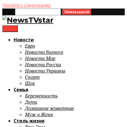
Перейти к содержанию
Ищи:
Поиск
search
menu
Новости
Евро
Новости бизнеса
Новости Мир
Новости России
Новости Украины
Спорт
Шок
Семья
Беременность
Дети
Домашние животные
Муж и Жена
Стиль жизни