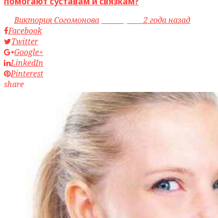
помогают суставам и связкам?
by
Виктория Согомонова
access_time
2 года назад
Facebook
Twitter
Google+
LinkedIn
Pinterest
share