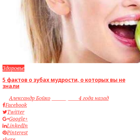
Здоровье
5 фактов о зубах мудрости, о которых вы не
знали
by
Александр Бойко
access_time
4 года назад
Facebook
Twitter
Google+
LinkedIn
Pinterest
share