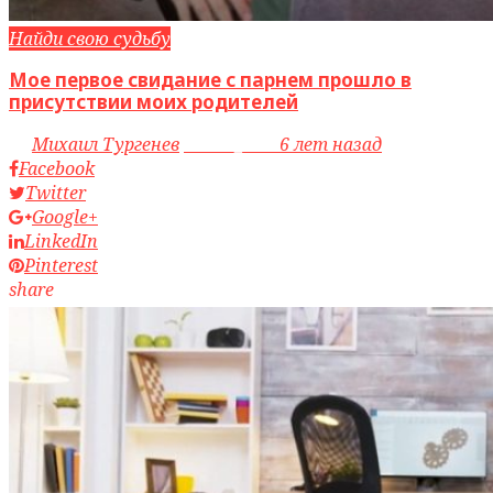
Найди свою судьбу
Мое первое свидание с парнем прошло в
присутствии моих родителей
by
Михаил Тургенев
access_time
6 лет назад
Facebook
Twitter
Google+
LinkedIn
Pinterest
share