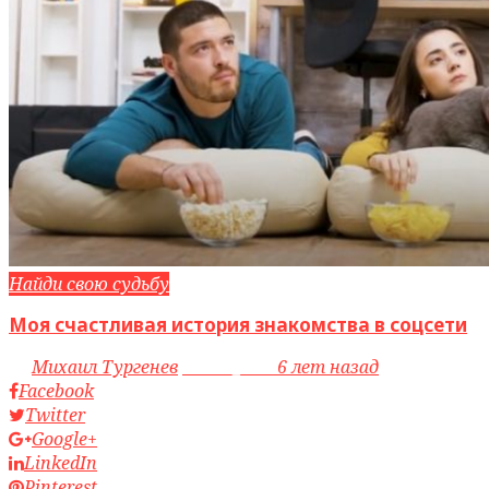
Найди свою судьбу
Моя счастливая история знакомства в соцсети
by
Михаил Тургенев
access_time
6 лет назад
Facebook
Twitter
Google+
LinkedIn
Pinterest