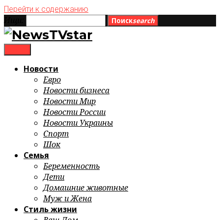
Перейти к содержанию
Ищи:
Поиск
search
menu
Новости
Евро
Новости бизнеса
Новости Мир
Новости России
Новости Украины
Спорт
Шок
Семья
Беременность
Дети
Домашние животные
Муж и Жена
Стиль жизни