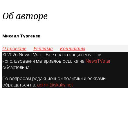
Об авторе
Михаил Тургенев
О проекте
Реклама
Контакты
© 2026 NewsTVstar. Все права защищены. При
использовании материалов ссылка на
NewsTVstar
обязательна.
По вопросам редакционной политики и рекламы
обращаться на:
admin@skuky.net