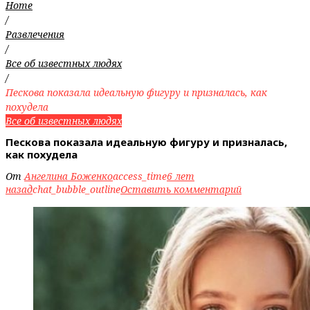
Home
/
Развлечения
/
Все об известных людях
/
Пескова показала идеальную фигуру и призналась, как
похудела
Все об известных людях
Пескова показала идеальную фигуру и призналась,
как похудела
От
Ангелина Боженко
access_time
6 лет
назад
chat_bubble_outline
Оставить комментарий