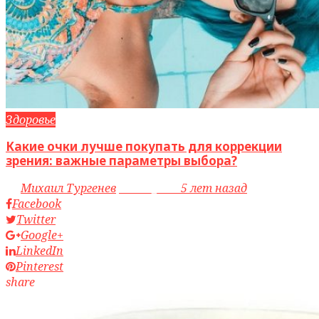
Здоровье
Какие очки лучше покупать для коррекции
зрения: важные параметры выбора?
by
Михаил Тургенев
access_time
5 лет назад
Facebook
Twitter
Google+
LinkedIn
Pinterest
share