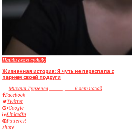
Найди свою судьбу
Жизненная история: Я чуть не переспала с
парнем своей подруги
by
Михаил Тургенев
access_time
6 лет назад
Facebook
Twitter
Google+
LinkedIn
Pinterest
share