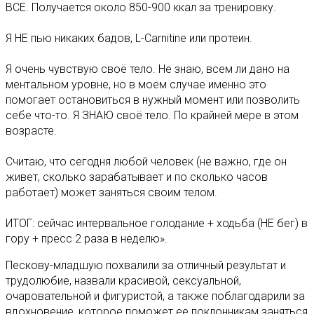
ВСЕ. Получается около 850-900 ккал за тренировку.
⠀
Я НЕ пью никаких бадов, L-Carnitine или протеин.
⠀
Я очень чувствую своё тело. Не знаю, всем ли дано на
ментальном уровне, но в моем случае именно это
помогает остановиться в нужный момент или позволить
себе что-то. Я ЗНАЮ своё тело. По крайней мере в этом
возрасте.
⠀
Считаю, что сегодня любой человек (не важно, где он
живет, сколько зарабатывает и по сколько часов
работает) может заняться своим телом.
⠀
ИТОГ: сейчас интервальное голодание + ходьба (НЕ бег) в
гору + пресс 2 раза в неделю».
Пескову-младшую похвалили за отличный результат и
трудолюбие, назвали красивой, сексуальной,
очаровательной и фигуристой, а также поблагодарили за
вдохновение, которое поможет ее поклонникам заняться