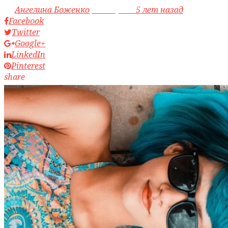
by
Ангелина Боженко
access_time
5 лет назад
Facebook
Twitter
Google+
LinkedIn
Pinterest
share