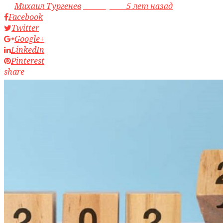
by
Михаил Тургенев
access_time
5 лет назад
Facebook
Twitter
Google+
LinkedIn
Pinterest
share