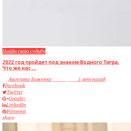
Найди свою судьбу
2022 год пройдет под знаком Водного Тигра.
Что же нас ...
by
Ангелина Боженко
access_time
5 лет назад
Facebook
Twitter
Google+
LinkedIn
Pinterest
share