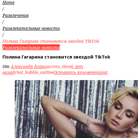
Home
/
Развлечения
/
Развлекательные новости
/
Полина Гагарина становится звездой TikTok
Развлекательные новости
Полина Гагарина становится звездой TikTok
От
Александр Бойко
access_time
6 лет
назад
chat_bubble_outline
Оставить комментарий