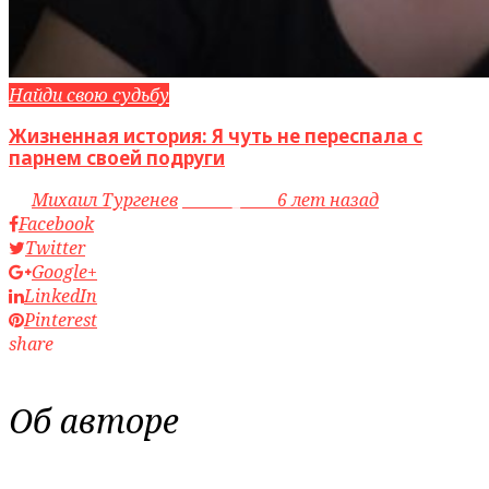
Найди свою судьбу
Жизненная история: Я чуть не переспала с
парнем своей подруги
by
Михаил Тургенев
access_time
6 лет назад
Facebook
Twitter
Google+
LinkedIn
Pinterest
share
Об авторе