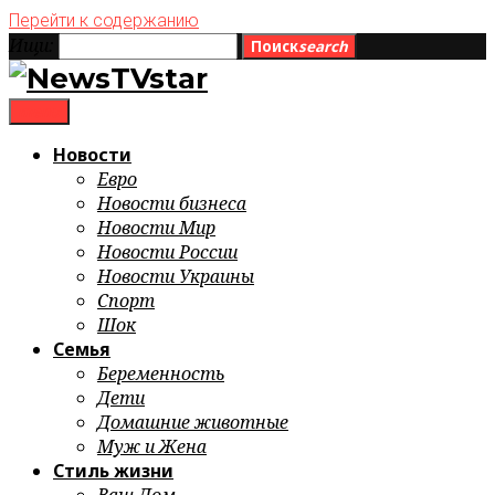
Перейти к содержанию
Ищи:
Поиск
search
menu
Новости
Евро
Новости бизнеса
Новости Мир
Новости России
Новости Украины
Спорт
Шок
Семья
Беременность
Дети
Домашние животные
Муж и Жена
Стиль жизни