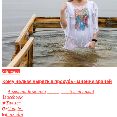
Здоровье
Кому нельзя нырять в прорубь - мнение врачей
by
Ангелина Боженко
access_time
5 лет назад
Facebook
Twitter
Google+
LinkedIn