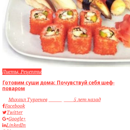
Диеты, Рецепты
Готовим суши дома: Почувствуй себя шеф-
поваром
by
Михаил Тургенев
access_time
5 лет назад
Facebook
Twitter
Google+
LinkedIn