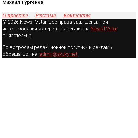
Михаил Тургенев
О проекте
Реклама
Контакты
© 2026 NewsTVstar. Все права защищены. При
использовании материалов ссылка на
NewsTVstar
обязательна.
По вопросам редакционной политики и рекламы
обращаться на:
admin@skuky.net