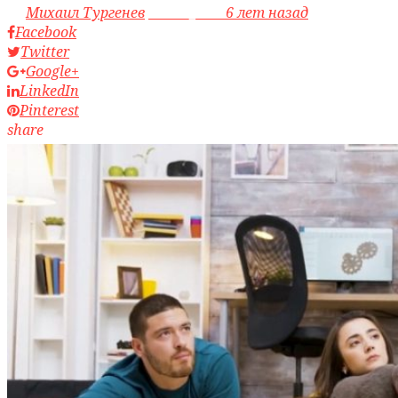
by
Михаил Тургенев
access_time
6 лет назад
Facebook
Twitter
Google+
LinkedIn
Pinterest
share