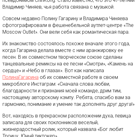
псевдонимом ChinKong. Стало известно, что это 47-летний
Владимир Чиняев, чья работа связана с музыкой.
Совсем недавно Полину Гагарину и Владимира Чиняева
сфотографировали в фешенебельной аутлет-центре «The
Moscow Outlet». Они вели себя как романтическая пара.
Их знакомство состоялось похоже вначале этого года,
когда Гагарина делала вместе с ним аранжировку ее
песен. В их совместном творческом союзе сделаны
танцевальные ремиксы на ее песни «Смотри», «Камень на
сердце» и «Небо в глазах». Вот как написала
ПолинаГагарина
об их совместной работе в своем
микроблоге Инстаграм: «Сначала слова любви,
благодарности и признания моей команде, дрим тим,
настоящему авторскому кэмпу. Ребята, спасибо вам за
гармонию, понимание и умение так дополнять друг друга!»
Вот, находясь в прекрасном расположении духа, певица
записала для своих поклонников веселый,
жизнерадостный ролик, который назвала «Бог любит
Троицу. Юный тиктокер».