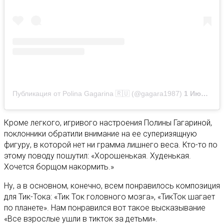
Публикация от Polina Gagarina 🇷🇺 (@gagara1987)
1 Июл 2020 в 6:53 PDT
Кроме легкого, игривого настроения Полины Гагариной,
поклонники обратили внимание на ее суперизящную
фигуру, в которой нет ни грамма лишнего веса. Кто-то по
этому поводу пошутил: «
Хорошенькая. Худенькая.
Хочется борщом накормить.»
Ну, а в основном, конечно, всем понравилось композиция
для Тик-Тока: «Тик Ток головного мозга», «ТикТок шагает
по планете». Нам понравился вот такое высказывание
«Все взрослые ушли в тикток за детьми».