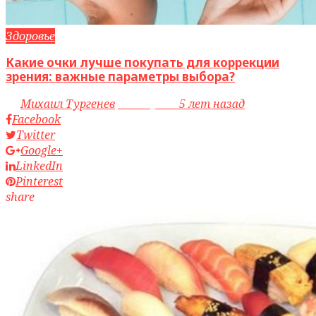
Здоровье
Какие очки лучше покупать для коррекции
зрения: важные параметры выбора?
by
Михаил Тургенев
access_time
5 лет назад
Facebook
Twitter
Google+
LinkedIn
Pinterest
share