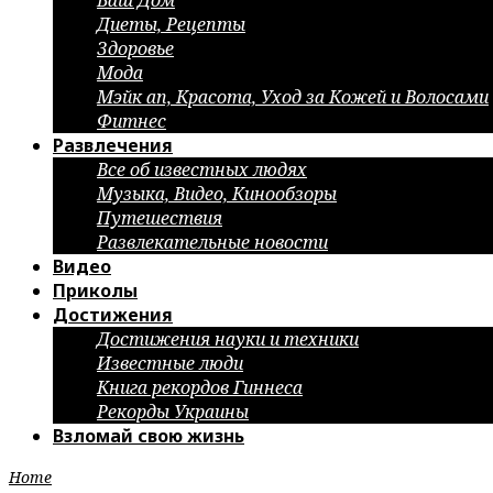
Ваш Дом
Диеты, Рецепты
Здоровье
Мода
Мэйк ап, Красота, Уход за Кожей и Волосами
Фитнес
Развлечения
Все об известных людях
Музыка, Видео, Кинообзоры
Путешествия
Развлекательные новости
Видео
Приколы
Достижения
Достижения науки и техники
Известные люди
Книга рекордов Гиннеса
Рекорды Украины
Взломай свою жизнь
Home