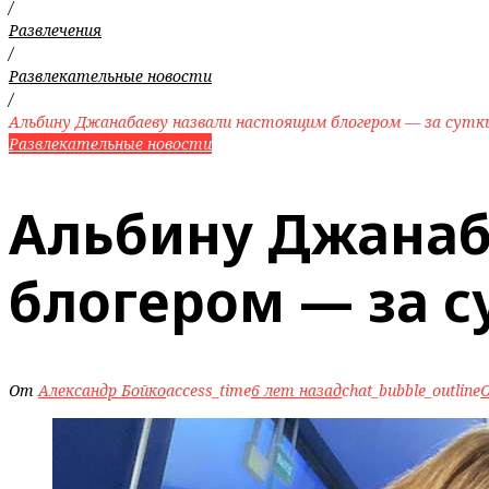
/
Развлечения
/
Развлекательные новости
/
Альбину Джанабаеву назвали настоящим блогером — за сутк
Развлекательные новости
Альбину Джанаб
блогером — за с
От
Александр Бойко
access_time
6 лет назад
chat_bubble_outline