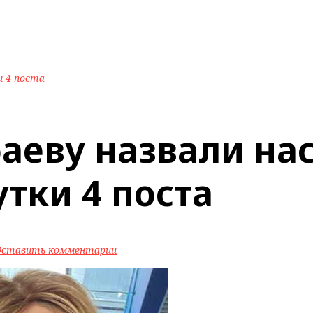
и 4 поста
аеву назвали н
утки 4 поста
Оставить комментарий