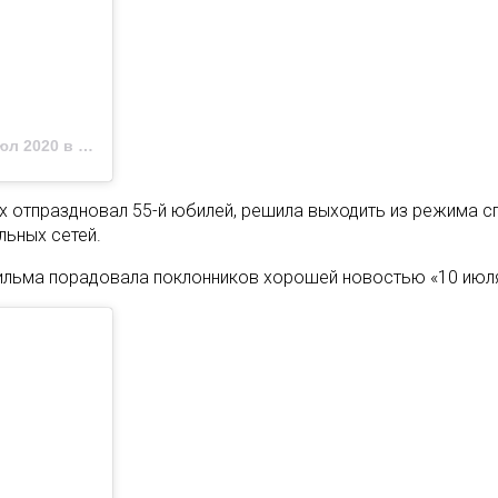
 2020 в 3:57 PDT
ях отпраздновал 55-й юбилей, решила выходить из режима с
льных сетей.
фильма порадовала поклонников хорошей новостью «10 июл