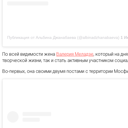
Публикация от Альбина Джанабаева (@albinadzhanabaeva)
1 Июл
По всей видимости жена
Валерия Меладзе
, который на дн
творческой жизни, так и стать активным участником социа
Во-первых, она своими двумя постами с территории Мос