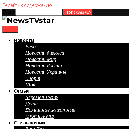
Перейти к содержанию
Ищи:
Поиск
search
menu
Новости
Евро
Новости бизнеса
Новости Мир
Новости России
Новости Украины
Спорт
Шок
Семья
Беременность
Дети
Домашние животные
Муж и Жена
Стиль жизни