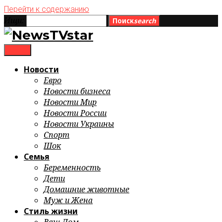
Перейти к содержанию
Ищи:
Поиск
search
menu
Новости
Евро
Новости бизнеса
Новости Мир
Новости России
Новости Украины
Спорт
Шок
Семья
Беременность
Дети
Домашние животные
Муж и Жена
Стиль жизни