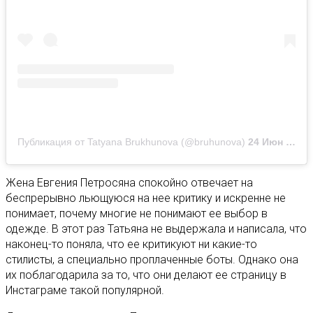
Публикация от Tatyana Brukhunova (@bruhunova)
24 Июн 2020 в 11:02 PDT
Жена Евгения Петросяна спокойно отвечает на
беспрерывно льющуюся на нее критику и искренне не
понимает, почему многие не понимают ее выбор в
одежде. В этот раз Татьяна не выдержала и написала, что
наконец-то поняла, что ее критикуют ни какие-то
стилисты, а специально проплаченные боты. Однако она
их поблагодарила за то, что они делают ее страницу в
Инстаграме такой популярной.