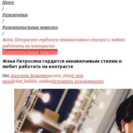
Home
/
Развлечения
/
Развлекательные новости
/
Жена Петросяна гордится ненавязчивым стилем и любит
работать на контрасте
Развлекательные новости
Жена Петросяна гордится ненавязчивым стилем и
любит работать на контрасте
От
Ангелина Боженко
access_time
6 лет
назад
chat_bubble_outline
Оставить комментарий