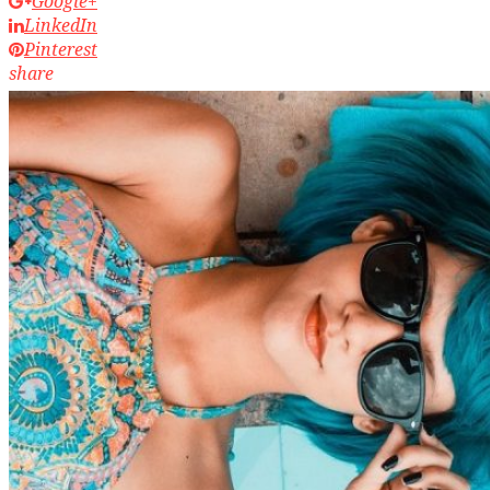
Google+
LinkedIn
Pinterest
share