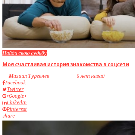
Найди свою судьбу
Моя счастливая история знакомства в соцсети
by
Михаил Тургенев
access_time
6 лет назад
Facebook
Twitter
Google+
LinkedIn
Pinterest
share