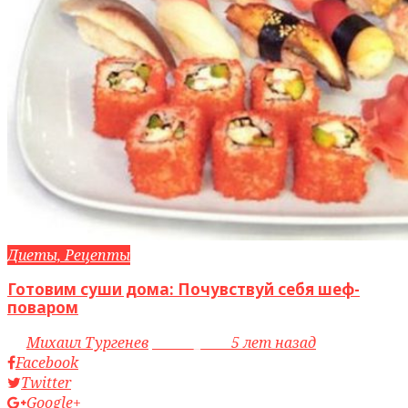
Диеты, Рецепты
Готовим суши дома: Почувствуй себя шеф-
поваром
by
Михаил Тургенев
access_time
5 лет назад
Facebook
Twitter
Google+