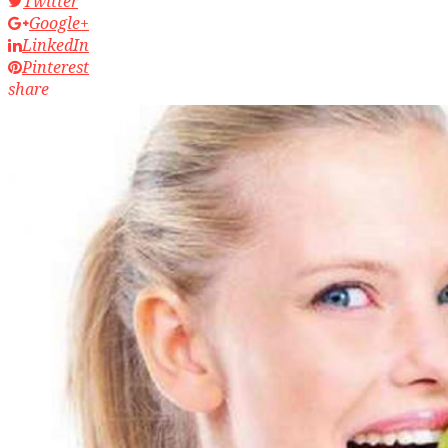
Twitter
Google+
LinkedIn
Pinterest
share