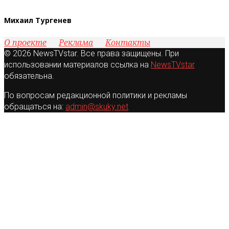
Михаил Тургенев
О проекте
Реклама
Контакты
© 2026 NewsTVstar. Все права защищены. При
использовании материалов ссылка на
NewsTVstar
обязательна.
По вопросам редакционной политики и рекламы
обращаться на:
admin@skuky.net