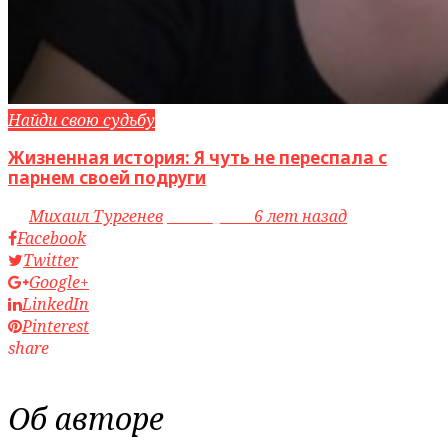
Найди свою судьбу
Жизненная история: Я чуть не переспала с
парнем своей подруги
by
Михаил Тургенев
access_time
6 лет назад
Facebook
Twitter
Google+
LinkedIn
Pinterest
share
Об авторе