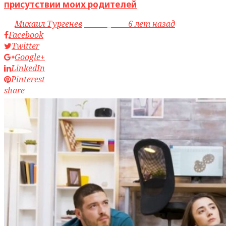
присутствии моих родителей
by
Михаил Тургенев
access_time
6 лет назад
Facebook
Twitter
Google+
LinkedIn
Pinterest
share