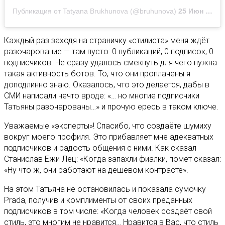
Публикация от Tatyana Brukhunova (@bruhunova)
25 Июн 2020 в 5:36 PDT
Каждый раз заходя на страничку «стилиста» меня ждёт
разочарование — там пусто: 0 публикаций, 0 подписок, 0
подписчиков. Не сразу удалось смекнуть для чего нужна
такая активность ботов. То, что они проплачены я
доподлинно знаю. Оказалось, что это делается, дабы в
СМИ написали нечто вроде: «… но многие подписчики
Татьяны разочарованы…» и прочую ересь в таком ключе.
Уважаемые «эксперты»! Спасибо, что создаёте шумиху
вокруг моего профиля. Это прибавляет мне адекватных
подписчиков и радость общения с ними. Как сказал
Станислав Ежи Лец: «Когда запахли фиалки, помет сказал:
«Ну что ж, они работают на дешевом контрасте».
На этом Татьяна не остановилась и показала сумочку
Prada, получив и комплименты от своих преданных
подписчиков в том числе: «Когда человек создаёт свой
стиль, это многим не нравится… Нравится в Вас, что стиль