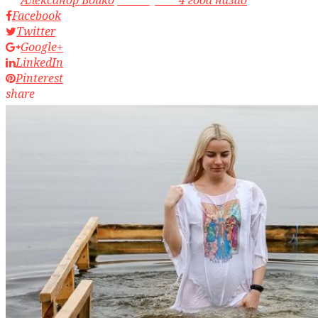
by
Александр Бойко
access_time
4 года назад
Facebook
Twitter
Google+
LinkedIn
Pinterest
share