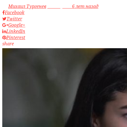
by
Михаил Тургенев
access_time
6 лет назад
Facebook
Twitter
Google+
LinkedIn
Pinterest
share