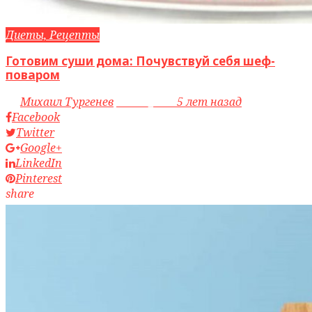
Диеты, Рецепты
Готовим суши дома: Почувствуй себя шеф-
поваром
by
Михаил Тургенев
access_time
5 лет назад
Facebook
Twitter
Google+
LinkedIn
Pinterest
share