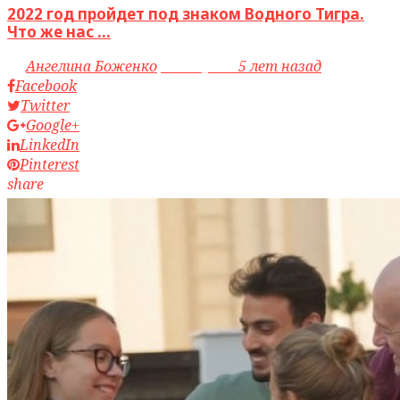
2022 год пройдет под знаком Водного Тигра.
Что же нас ...
by
Ангелина Боженко
access_time
5 лет назад
Facebook
Twitter
Google+
LinkedIn
Pinterest
share