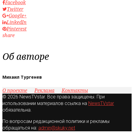
Facebook
Twitter
Google+
LinkedIn
Pinterest
share
Об авторе
Михаил Тургенев
О проекте
Реклама
Контакты
© 2026 NewsTVstar. Все права защищены. При
использовании материалов ссылка на
NewsTVstar
обязательна.
По вопросам редакционной политики и рекламы
обращаться на:
admin@skuky.net