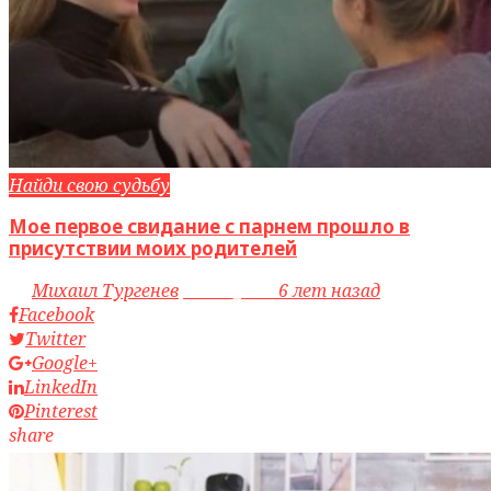
Найди свою судьбу
Мое первое свидание с парнем прошло в
присутствии моих родителей
by
Михаил Тургенев
access_time
6 лет назад
Facebook
Twitter
Google+
LinkedIn
Pinterest
share