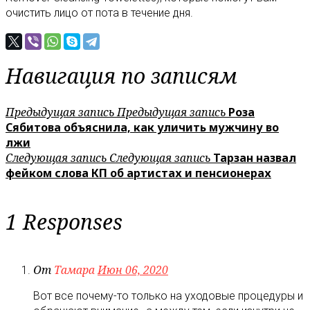
очистить лицо от пота в течение дня.
Навигация по записям
Предыдущая запись
Предыдущая запись
Роза
Сябитова объяснила, как уличить мужчину во
лжи
Следующая запись
Следующая запись
Тарзан назвал
фейком слова КП об артистах и пенсионерах
1 Responses
От
Тамара
Июн 06, 2020
Вот все почему-то только на уходовые процедуры и