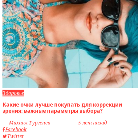
Здоровье
Какие очки лучше покупать для коррекции
зрения: важные параметры выбора?
by
Михаил Тургенев
access_time
5 лет назад
Facebook
Twitter