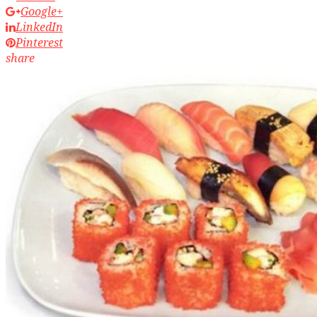
Google+
LinkedIn
Pinterest
share