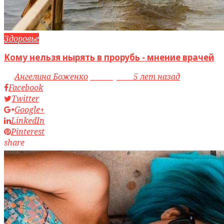
Здоровье
Кому нельзя нырять в прорубь - мнение врачей
by
Ангелина Боженко
access_time
5 лет назад
Facebook
Twitter
Google+
LinkedIn
Pinterest
share