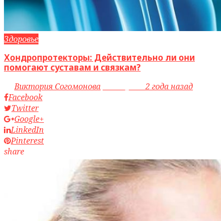
Здоровье
Хондропротекторы: Действительно ли они
помогают суставам и связкам?
by
Виктория Согомонова
access_time
2 года назад
Facebook
Twitter
Google+
LinkedIn
Pinterest
share