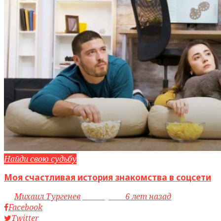
Найди свою судьбу
Моя счастливая история знакомства в соцсети
by
Михаил Тургенев
access_time
6 лет назад
Facebook
Twitter