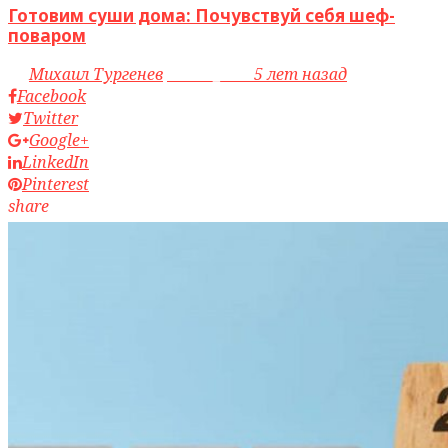
Готовим суши дома: Почувствуй себя шеф-
поваром
by
Михаил Тургенев
access_time
5 лет назад
Facebook
Twitter
Google+
LinkedIn
Pinterest
share