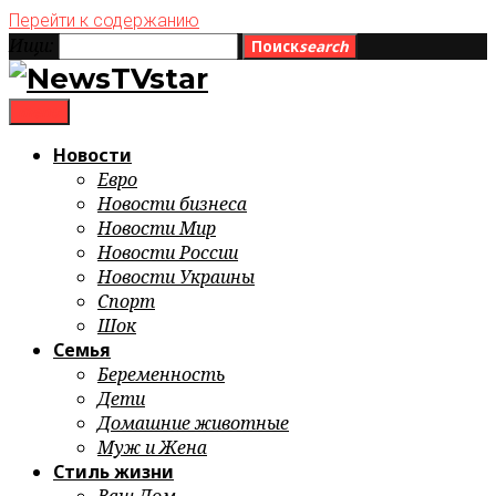
Перейти к содержанию
Ищи:
Поиск
search
menu
Новости
Евро
Новости бизнеса
Новости Мир
Новости России
Новости Украины
Спорт
Шок
Семья
Беременность
Дети
Домашние животные
Муж и Жена
Стиль жизни