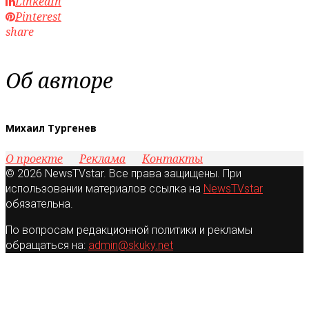
LinkedIn
Pinterest
share
Об авторе
Михаил Тургенев
О проекте
Реклама
Контакты
© 2026 NewsTVstar. Все права защищены. При
использовании материалов ссылка на
NewsTVstar
обязательна.
По вопросам редакционной политики и рекламы
обращаться на:
admin@skuky.net