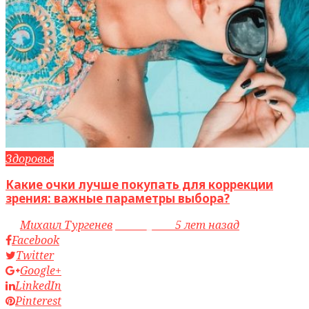
Здоровье
Какие очки лучше покупать для коррекции
зрения: важные параметры выбора?
by
Михаил Тургенев
access_time
5 лет назад
Facebook
Twitter
Google+
LinkedIn
Pinterest