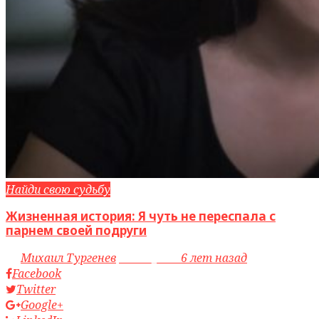
Найди свою судьбу
Жизненная история: Я чуть не переспала с
парнем своей подруги
by
Михаил Тургенев
access_time
6 лет назад
Facebook
Twitter
Google+