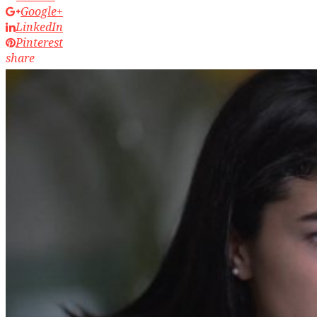
Google+
LinkedIn
Pinterest
share