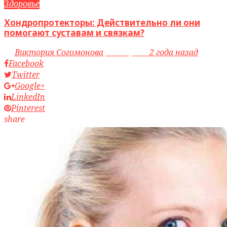
Здоровье
Хондропротекторы: Действительно ли они
помогают суставам и связкам?
by
Виктория Согомонова
access_time
2 года назад
Facebook
Twitter
Google+
LinkedIn
Pinterest
share