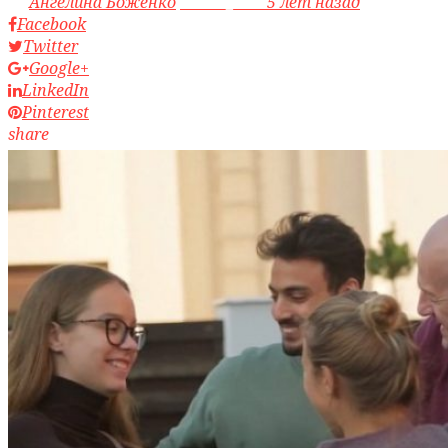
by
Ангелина Боженко
access_time
5 лет назад
Facebook
Twitter
Google+
LinkedIn
Pinterest
share