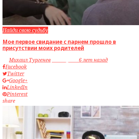
Найди свою судьбу
Мое первое свидание с парнем прошло в
присутствии моих родителей
by
Михаил Тургенев
access_time
6 лет назад
Facebook
Twitter
Google+
LinkedIn
Pinterest
share