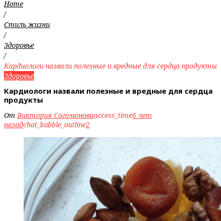
Home
/
Стиль жизни
/
Здоровье
/
Кардиологи назвали полезные и вредные для сердца продукты
Здоровье
Кардиологи назвали полезные и вредные для сердца
продукты
От
Виктория Согомонова
access_time
6 лет
назад
chat_bubble_outline
2