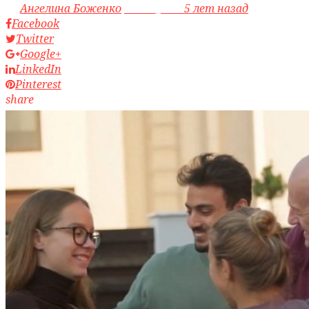
by
Ангелина Боженко
access_time
5 лет назад
Facebook
Twitter
Google+
LinkedIn
Pinterest
share