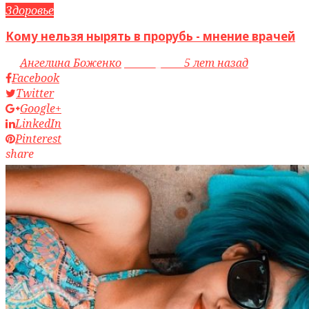
Здоровье
Кому нельзя нырять в прорубь - мнение врачей
by
Ангелина Боженко
access_time
5 лет назад
Facebook
Twitter
Google+
LinkedIn
Pinterest
share