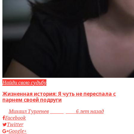
Найди свою судьбу
Жизненная история: Я чуть не переспала с
парнем своей подруги
by
Михаил Тургенев
access_time
6 лет назад
Facebook
Twitter
Google+