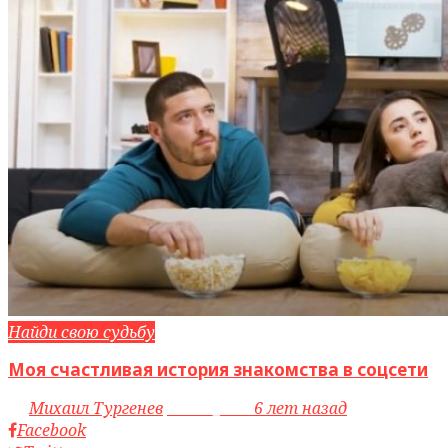
Найди свою судьбу
Моя счастливая история знакомства в соцсети
by
Михаил Тургенев
access_time
6 лет назад
Facebook