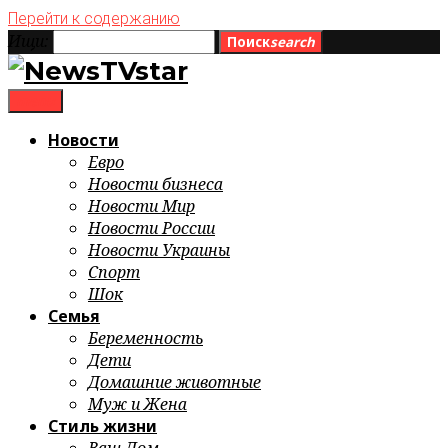
Перейти к содержанию
Ищи:
Поиск
search
menu
Новости
Евро
Новости бизнеса
Новости Мир
Новости России
Новости Украины
Спорт
Шок
Семья
Беременность
Дети
Домашние животные
Муж и Жена
Стиль жизни