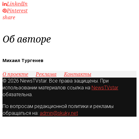
LinkedIn
Pinterest
share
Об авторе
Михаил Тургенев
О проекте
Реклама
Контакты
© 2026 NewsTVstar. Все права защищены. При
использовании материалов ссылка на
NewsTVstar
обязательна.
По вопросам редакционной политики и рекламы
обращаться на:
admin@skuky.net