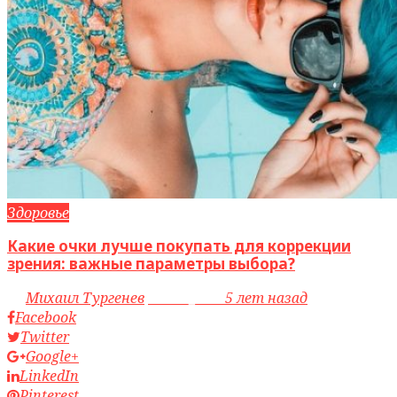
Здоровье
Какие очки лучше покупать для коррекции
зрения: важные параметры выбора?
by
Михаил Тургенев
access_time
5 лет назад
Facebook
Twitter
Google+
LinkedIn
Pinterest