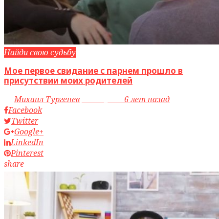
Найди свою судьбу
Мое первое свидание с парнем прошло в
присутствии моих родителей
by
Михаил Тургенев
access_time
6 лет назад
Facebook
Twitter
Google+
LinkedIn
Pinterest
share