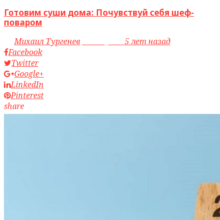
Готовим суши дома: Почувствуй себя шеф-
поваром
by
Михаил Тургенев
access_time
5 лет назад
Facebook
Twitter
Google+
LinkedIn
Pinterest
share