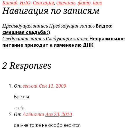
Китай
,
НЛО
,
Сенсация
,
скачать
,
фото
,
шок
Навигация по записям
Предыдущая запись
Предыдущая запись
Видео:
смешная свадьба ;)
Следующая запись
Следующая запись
Неправильное
питание приводит к изменению ДНК
2 Responses
От
sea-cat
Сен 11, 2009
Брехня.
reply
От
Алёночка
Авг 23, 2010
да мне тоже не особо верится