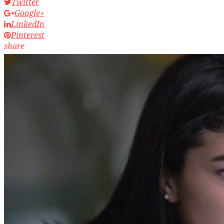
Twitter
Google+
LinkedIn
Pinterest
share