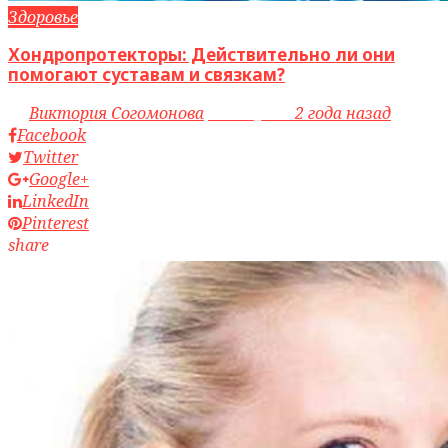
Здоровье
Хондропротекторы: Действительно ли они
помогают суставам и связкам?
by
Виктория Согомонова
access_time
2 года назад
Facebook
Twitter
Google+
LinkedIn
Pinterest
share