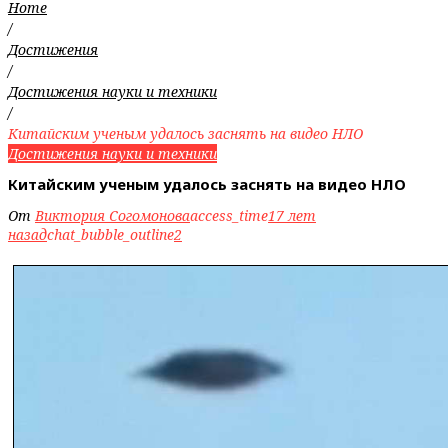
Home
/
Достижения
/
Достижения науки и техники
/
Китайским ученым удалось заснять на видео НЛО
Достижения науки и техники
Китайским ученым удалось заснять на видео НЛО
От
Виктория Согомонова
access_time
17 лет
назад
chat_bubble_outline
2