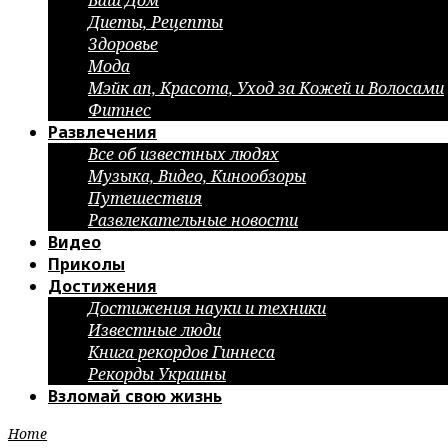
Ваш Дом
Диеты, Рецепты
Здоровье
Мода
Мэйк ап, Красота, Уход за Кожей и Волосами
Фитнес
Развлечения
Все об известных людях
Музыка, Видео, Кинообзоры
Путешествия
Развлекательные новости
Видео
Приколы
Достижения
Достижения науки и техники
Известные люди
Книга рекордов Гиннеса
Рекорды Украины
Взломай свою жизнь
Home