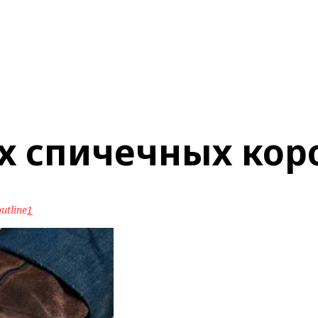
х спичечных кор
utline
1