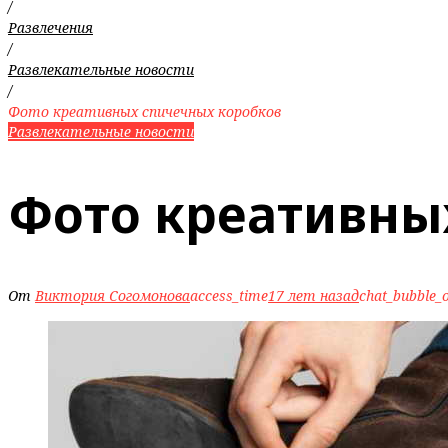
/
Развлечения
/
Развлекательные новости
/
Фото креативных спичечных коробков
Развлекательные новости
Фото креативны
От
Виктория Согомонова
access_time
17 лет назад
chat_bubble_o