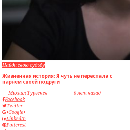
Найди свою судьбу
Жизненная история: Я чуть не переспала с
парнем своей подруги
by
Михаил Тургенев
access_time
6 лет назад
Facebook
Twitter
Google+
LinkedIn
Pinterest