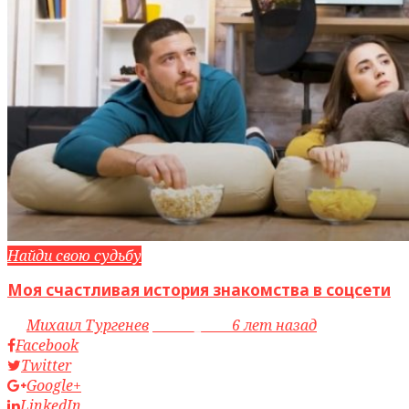
Найди свою судьбу
Моя счастливая история знакомства в соцсети
by
Михаил Тургенев
access_time
6 лет назад
Facebook
Twitter
Google+
LinkedIn