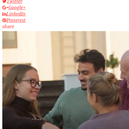
Twitter
Google+
LinkedIn
Pinterest
share