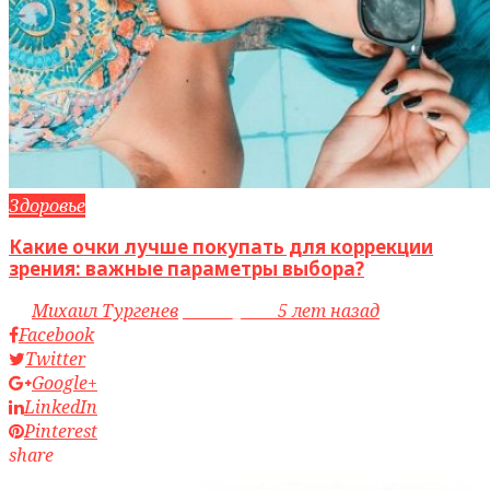
Здоровье
Какие очки лучше покупать для коррекции
зрения: важные параметры выбора?
by
Михаил Тургенев
access_time
5 лет назад
Facebook
Twitter
Google+
LinkedIn
Pinterest
share