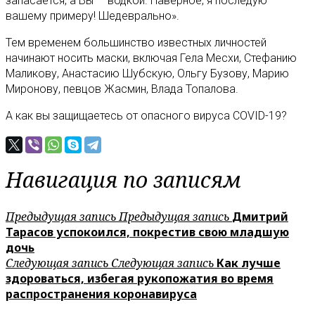
запасается, а Вы — водкой. Наверное, я последую
вашему примеру! Шедеврально».
Тем временем большинство известных личностей
начинают носить маски, включая Гела Месхи, Стефанию
Маликову, Анастасию Шубскую, Ольгу Бузову, Марию
Миронову, певцов Жасмин, Влада Топалова.
А как вы защищаетесь от опасного вируса COVID-19?
Навигация по записям
Предыдущая запись
Предыдущая запись
Дмитрий
Тарасов успокоился, покрестив свою младшую
дочь
Следующая запись
Следующая запись
Как лучше
здороваться, избегая рукопожатия во время
распространения коронавируса