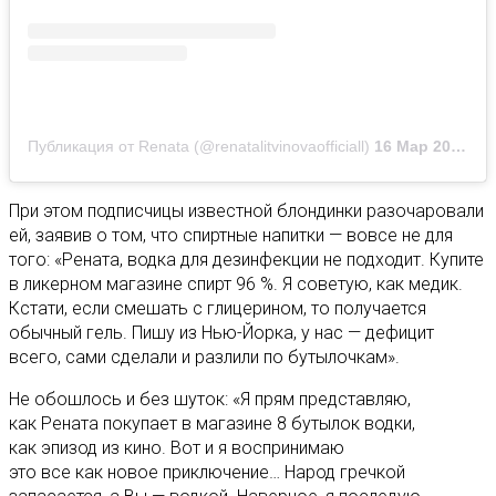
Публикация от Renata (@renatalitvinovaofficiall)
16 Мар 2020 в 10:00 PDT
При этом подписчицы известной блондинки разочаровали
ей, заявив о том, что спиртные напитки — вовсе не для
того: «Рената, водка для дезинфекции не подходит. Купите
в ликерном магазине спирт 96 %. Я советую, как медик.
Кстати, если смешать с глицерином, то получается
обычный гель. Пишу из Нью-Йорка, у нас — дефицит
всего, сами сделали и разлили по бутылочкам».
Не обошлось и без шуток: «Я прям представляю,
как Рената покупает в магазине 8 бутылок водки,
как эпизод из кино. Вот и я воспринимаю
это все как новое приключение… Народ гречкой