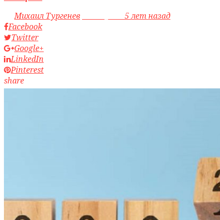
by
Михаил Тургенев
access_time
5 лет назад
Facebook
Twitter
Google+
LinkedIn
Pinterest
share