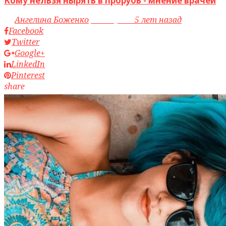
Кому нельзя нырять в прорубь - мнение врачей
by
Ангелина Боженко
access_time
5 лет назад
Facebook
Twitter
Google+
LinkedIn
Pinterest
share