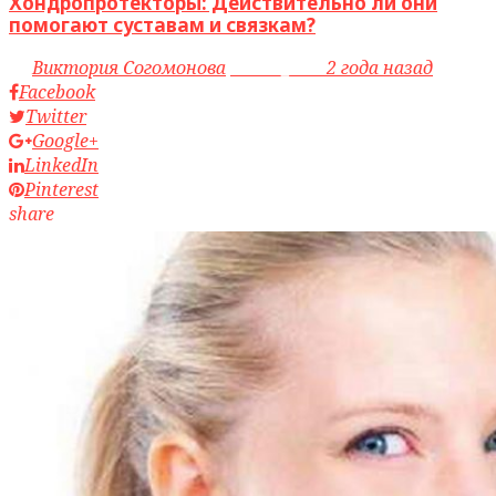
Хондропротекторы: Действительно ли они
помогают суставам и связкам?
by
Виктория Согомонова
access_time
2 года назад
Facebook
Twitter
Google+
LinkedIn
Pinterest
share