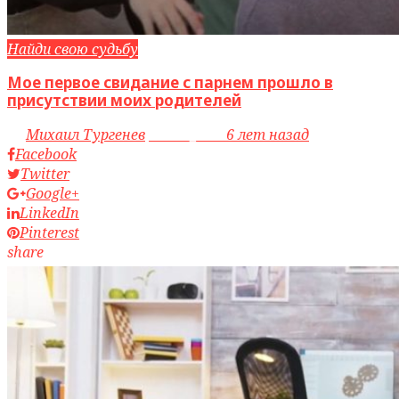
Найди свою судьбу
Мое первое свидание с парнем прошло в
присутствии моих родителей
by
Михаил Тургенев
access_time
6 лет назад
Facebook
Twitter
Google+
LinkedIn
Pinterest
share