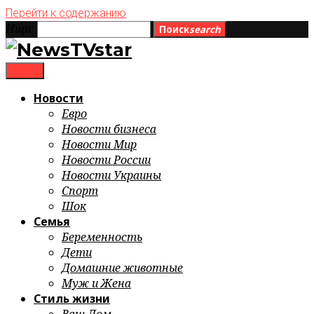
Перейти к содержанию
Ищи:
Поиск
search
menu
Новости
Евро
Новости бизнеса
Новости Мир
Новости России
Новости Украины
Спорт
Шок
Семья
Беременность
Дети
Домашние животные
Муж и Жена
Стиль жизни