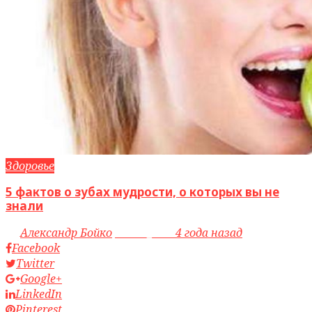
Здоровье
5 фактов о зубах мудрости, о которых вы не
знали
by
Александр Бойко
access_time
4 года назад
Facebook
Twitter
Google+
LinkedIn
Pinterest