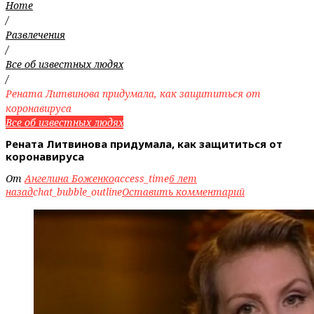
Home
/
Развлечения
/
Все об известных людях
/
Рената Литвинова придумала, как защититься от
коронавируса
Все об известных людях
Рената Литвинова придумала, как защититься от
коронавируса
От
Ангелина Боженко
access_time
6 лет
назад
chat_bubble_outline
Оставить комментарий