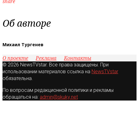
share
Об авторе
Михаил Тургенев
О проекте
Реклама
Контакты
© 2026 NewsTVstar. Все права защищены. При
использовании материалов ссылка на
NewsTVstar
обязательна.
По вопросам редакционной политики и рекламы
обращаться на:
admin@skuky.net